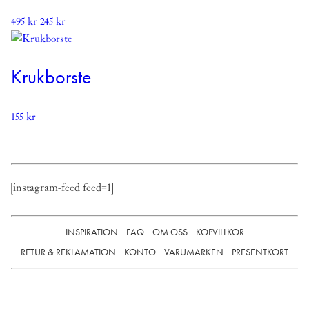
Det
Det
495
kr
245
kr
ursprungliga
nuvarande
priset
priset
var:
är:
Krukborste
495 kr.
245 kr.
155
kr
[instagram-feed feed=1]
INSPIRATION
FAQ
OM OSS
KÖPVILLKOR
RETUR & REKLAMATION
KONTO
VARUMÄRKEN
PRESENTKORT