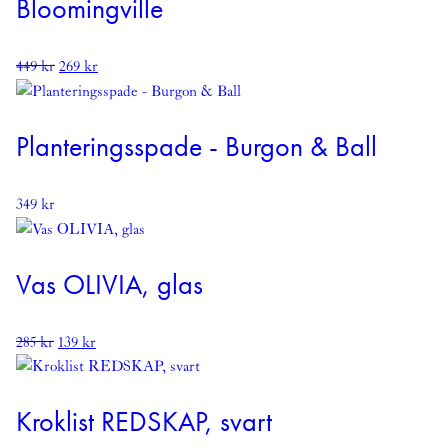
Bloomingville
Det
Det
449
kr
269
kr
ursprungliga
nuvarande
priset
priset
var:
är:
Planteringsspade - Burgon & Ball
449 kr.
269 kr.
349
kr
Vas OLIVIA, glas
Det
Det
285
kr
139
kr
ursprungliga
nuvarande
priset
priset
var:
är:
Kroklist REDSKAP, svart
285 kr.
139 kr.