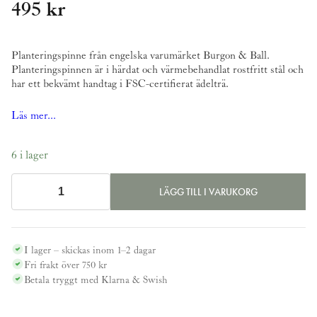
495
kr
Planteringspinne från engelska varumärket Burgon & Ball.
Planteringspinnen är i härdat och värmebehandlat rostfritt stål och
har ett bekvämt handtag i FSC-certifierat ädelträ.
Läs mer...
6 i lager
LÄGG TILL I VARUKORG
Planteringspinne,
rostfri
mängd
I lager – skickas inom 1–2 dagar
Fri frakt över 750 kr
Betala tryggt med Klarna & Swish