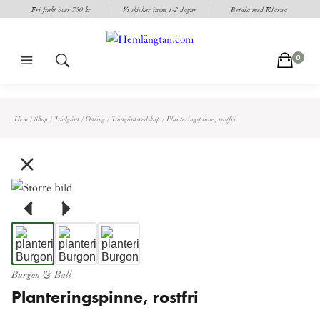
Fri frakt över 750 kr
Vi skickar inom 1-2 dagar
Betala med Klarna
m
s
c
0
Hem
/
Shop
/
Trädgård
/
Odling
/
Trädgårdsredskap
/
Planteringspinne, rostfri
Burgon & Ball
Planteringspinne, rostfri