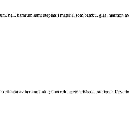
vrum, hall, barnrum samt uteplats i material som bambu, glas, marmor, m
rt sortiment av heminredning finner du exempelvis dekorationer, förvari