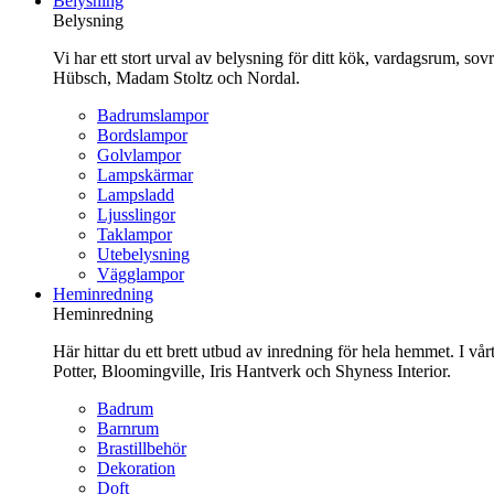
Belysning
innehåll
Belysning
Vi har ett stort urval av belysning för ditt kök, vardagsrum, so
Hübsch, Madam Stoltz och Nordal.
Badrumslampor
Bordslampor
Golvlampor
Lampskärmar
Lampsladd
Ljusslingor
Taklampor
Utebelysning
Vägglampor
Heminredning
Heminredning
Här hittar du ett brett utbud av inredning för hela hemmet. I vå
Potter, Bloomingville, Iris Hantverk och Shyness Interior.
Badrum
Barnrum
Brastillbehör
Dekoration
Doft