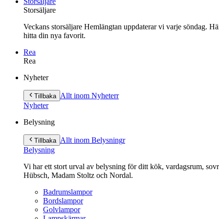
Storsäljare
Storsäljare
Veckans storsäljare Hemlängtan uppdaterar vi varje söndag. Här 
hitta din nya favorit.
Rea
Rea
Gå
Nyheter
vidare
till
Allt inom Nyheter
r
Tillbaka
innehåll
Nyheter
Belysning
Allt inom Belysning
r
Tillbaka
Belysning
Vi har ett stort urval av belysning för ditt kök, vardagsrum, so
Hübsch, Madam Stoltz och Nordal.
Badrumslampor
Bordslampor
Golvlampor
Lampskärmar