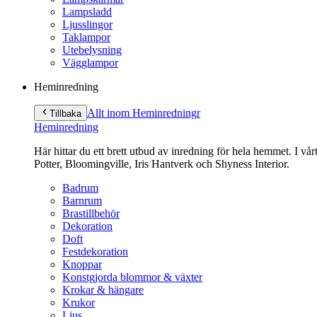
Lampsladd
Ljusslingor
Taklampor
Utebelysning
Vägglampor
Heminredning
Allt inom Heminredning
r
Tillbaka
Heminredning
Här hittar du ett brett utbud av inredning för hela hemmet. I vå
Potter, Bloomingville, Iris Hantverk och Shyness Interior.
Badrum
Barnrum
Brastillbehör
Dekoration
Doft
Festdekoration
Knoppar
Konstgjorda blommor & växter
Krokar & hängare
Krukor
Ljus