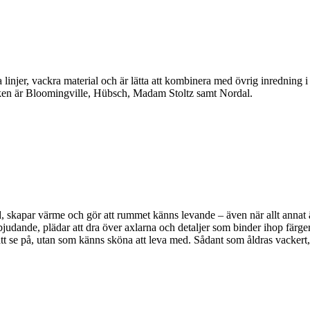
linjer, vackra material och är lätta att kombinera med övrig inredning 
en är Bloomingville, Hübsch, Madam Stoltz samt Nordal.
, skapar värme och gör att rummet känns levande – även när allt annat är 
bjudande, plädar att dra över axlarna och detaljer som binder ihop färger
a att se på, utan som känns sköna att leva med. Sådant som åldras vackert