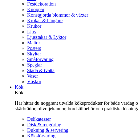
Festdekoration
Knoppar
Konstgjorda blommor & växter
Krokar & hängare
Krukor
Ljus
Ljusstakar & Lyktor
Mattor
Posters
Skyltar
Småförvaring
Speglar
Städa & tvätta
Vaser
Väskor
Kök
Kök
Här hittar du noggrant utvalda köksprodukter för både vardag och 
skärbrädor, olivoljekannor, bordstillbehör och praktiska lösnin
Delikatesser
Disk & rengöring
Dukning & servering
Köksförvaring