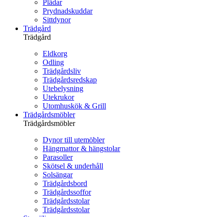
Plädar
Prydnadskuddar
Sittdynor
Trädgård
Trädgård
Eldkorg
Odling
Trädgårdsliv
Trädgårdsredskap
Utebelysning
Utekrukor
Utomhuskök & Grill
Trädgårdsmöbler
Trädgårdsmöbler
Dynor till utemöbler
Hängmattor & hängstolar
Parasoller
Skötsel & underhåll
Solsängar
Trädgårdsbord
Trädgårdssoffor
Trädgårdsstolar
Trädgårdsstolar