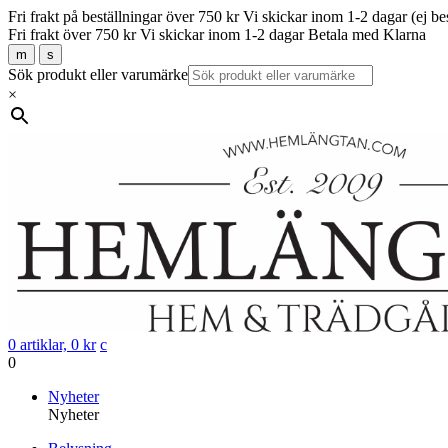
Fri frakt på beställningar över 750 kr
Vi skickar inom 1-2 dagar (ej be
Fri frakt över 750 kr
Vi skickar inom 1-2 dagar
Betala med Klarna
m
s
Sök produkt eller varumärke
×
0 artiklar,
0
kr
c
0
Gå
Nyheter
vidare
Nyheter
till