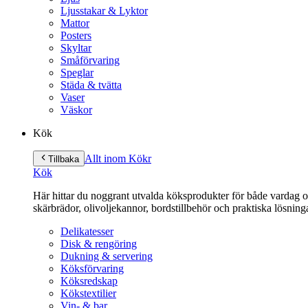
Ljusstakar & Lyktor
Mattor
Posters
Skyltar
Småförvaring
Speglar
Städa & tvätta
Vaser
Väskor
Kök
Allt inom Kök
r
Tillbaka
Kök
Här hittar du noggrant utvalda köksprodukter för både vardag och 
skärbrädor, olivoljekannor, bordstillbehör och praktiska lösnin
Delikatesser
Disk & rengöring
Dukning & servering
Köksförvaring
Köksredskap
Kökstextilier
Vin- & bar