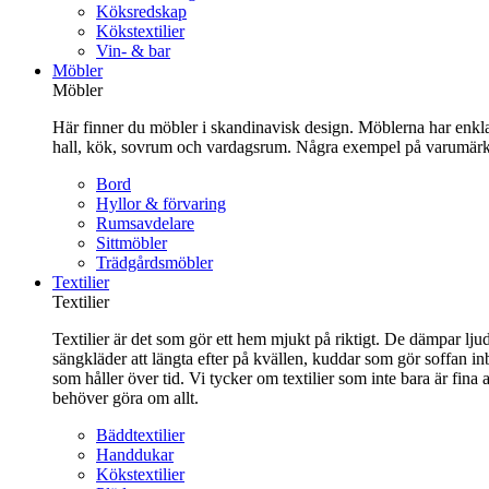
Köksredskap
Kökstextilier
Vin- & bar
Möbler
Möbler
Här finner du möbler i skandinavisk design. Möblerna har enkla 
hall, kök, sovrum och vardagsrum. Några exempel på varumärk
Bord
Hyllor & förvaring
Rumsavdelare
Sittmöbler
Trädgårdsmöbler
Textilier
Textilier
Textilier är det som gör ett hem mjukt på riktigt. De dämpar ljud
sängkläder att längta efter på kvällen, kuddar som gör soffan in
som håller över tid. Vi tycker om textilier som inte bara är fin
behöver göra om allt.
Bäddtextilier
Handdukar
Kökstextilier