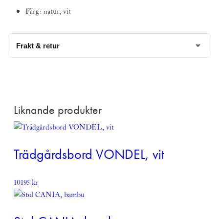
Färg: natur, vit
Frakt & retur
Denna produkt levereras med hemleverans till dörren.
Beställningsvara,
kontakta oss för leveranstid
.
Denna produkt skickas fraktfritt
Liknande produkter
Läs mer om vår leverans och returpolicy
här
Trädgårdsbord VONDEL, vit
10195
kr