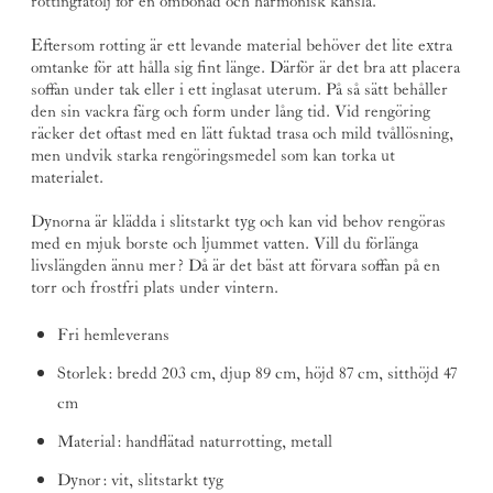
rottingfåtölj för en ombonad och harmonisk känsla.
Eftersom rotting är ett levande material behöver det lite extra
omtanke för att hålla sig fint länge. Därför är det bra att placera
soffan under tak eller i ett inglasat uterum. På så sätt behåller
den sin vackra färg och form under lång tid. Vid rengöring
räcker det oftast med en lätt fuktad trasa och mild tvållösning,
men undvik starka rengöringsmedel som kan torka ut
materialet.
Dynorna är klädda i slitstarkt tyg och kan vid behov rengöras
med en mjuk borste och ljummet vatten. Vill du förlänga
livslängden ännu mer? Då är det bäst att förvara soffan på en
torr och frostfri plats under vintern.
Fri hemleverans
Storlek: bredd 203 cm, djup 89 cm, höjd 87 cm, sitthöjd 47
cm
Material: handflätad naturrotting, metall
Dynor: vit, slitstarkt tyg