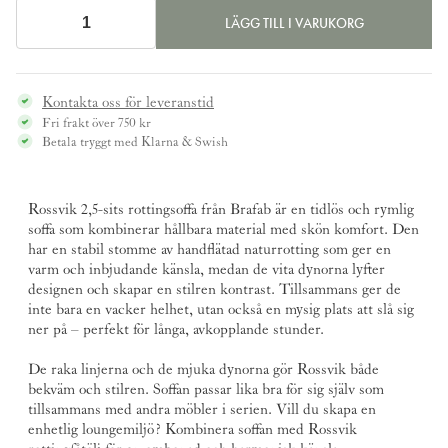
LÄGG TILL I VARUKORG
Rottingsoffa
ROSSVIK
2,5-
Kontakta oss för leveranstid
sits
Fri frakt över 750 kr
natur/vit
Betala tryggt med Klarna & Swish
mängd
Rossvik 2,5-sits rottingsoffa från
Brafab
är en tidlös och rymlig
soffa som kombinerar hållbara material med skön komfort. Den
har en stabil stomme av handflätad naturrotting som ger en
varm och inbjudande känsla, medan de vita dynorna lyfter
designen och skapar en stilren kontrast. Tillsammans ger de
inte bara en vacker helhet, utan också en mysig plats att slå sig
ner på – perfekt för långa, avkopplande stunder.
De raka linjerna och de mjuka dynorna gör Rossvik både
bekväm och stilren. Soffan passar lika bra för sig själv som
tillsammans med andra möbler i serien. Vill du skapa en
enhetlig loungemiljö? Kombinera soffan med Rossvik