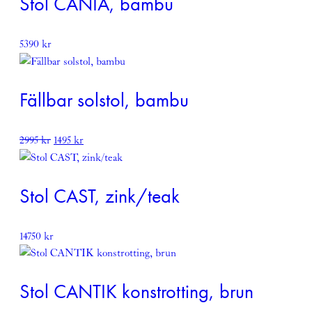
Stol CANIA, bambu
5390
kr
Fällbar solstol, bambu
Det
Det
2995
kr
1495
kr
ursprungliga
nuvarande
priset
priset
var:
är:
Stol CAST, zink/teak
2995 kr.
1495 kr.
14750
kr
Stol CANTIK konstrotting, brun