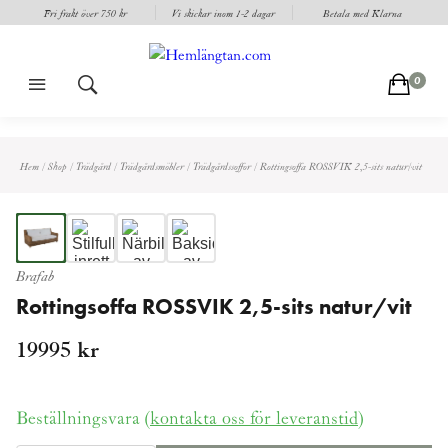
Fri frakt över 750 kr
Vi skickar inom 1-2 dagar
Betala med Klarna
m
s
c
0
Hem
/
Shop
/
Trädgård
/
Trädgårdsmöbler
/
Trädgårdssoffor
/
Rottingsoffa ROSSVIK 2,5-sits natur/vit
Brafab
Rottingsoffa ROSSVIK 2,5-sits natur/vit
19995
kr
Beställningsvara (
kontakta oss för leveranstid
)