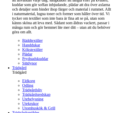
att användas varje dag: sängkläder att längta efter på kvällen,
kuddar som gör soffan inbjudande, plädar att dra över axlarna
och detaljer som binder ihop färger och material i rummet. Allt
i naturmaterial, lugna toner och former som håller över tid. Vi
tycker om textilier som inte bara är fina att se på, utan som
känns sköna att leva med. Sådant som åldras vackert, passar i
många rum och gör hemmet lite mer ditt – utan att du behöver
göra om allt.
Bäddtextilier
Handdukar
Kökstextilier
Plädar
Prydnadskuddar
Sittdynor
Trädgård
Trädgård
Eldkorg
Odling
Trädgårdsliv
Trädgårdsredskap
Utebelysning
Utekrukor
Utomhuskök & Grill
Trädgårdsmöbler