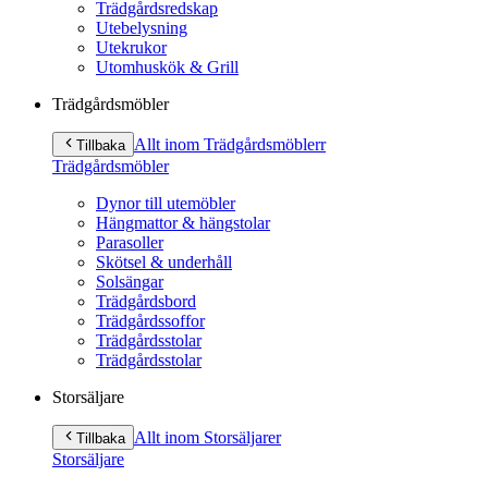
Trädgårdsredskap
Utebelysning
Utekrukor
Utomhuskök & Grill
Trädgårdsmöbler
Allt inom Trädgårdsmöbler
r
Tillbaka
Trädgårdsmöbler
Dynor till utemöbler
Hängmattor & hängstolar
Parasoller
Skötsel & underhåll
Solsängar
Trädgårdsbord
Trädgårdssoffor
Trädgårdsstolar
Trädgårdsstolar
Storsäljare
Allt inom Storsäljare
r
Tillbaka
Storsäljare