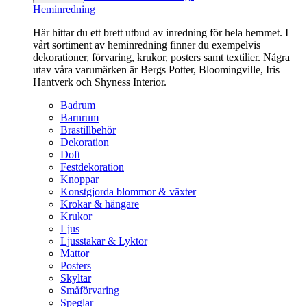
Heminredning
Här hittar du ett brett utbud av inredning för hela hemmet. I
vårt sortiment av heminredning finner du exempelvis
dekorationer, förvaring, krukor, posters samt textilier. Några
utav våra varumärken är Bergs Potter, Bloomingville, Iris
Hantverk och Shyness Interior.
Badrum
Barnrum
Brastillbehör
Dekoration
Doft
Festdekoration
Knoppar
Konstgjorda blommor & växter
Krokar & hängare
Krukor
Ljus
Ljusstakar & Lyktor
Mattor
Posters
Skyltar
Småförvaring
Speglar