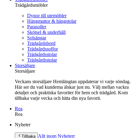
Trädgårdsmöbler
Dynor till utemöbler
Hängmattor & hängstolar
Parasoller
Skötsel & underhåll
Solsängar
Trädgårdsbord
Trädgårdssoffor
Trädgårdsstolar
Trädgårdsstolar
Storsäljare
Storsäljare
Veckans storsäljare Hemlängtan uppdaterar vi varje söndag.
Här ser du vad kunderna älskar just nu. Välj mellan vackra
detaljer och praktiska favoriter för hem och trädgård. Kom
tillbaka varje vecka och hitta din nya favorit.
Rea
Rea
Gå
Nyheter
vidare
till
Allt inom Nyheter
r
Tillbaka