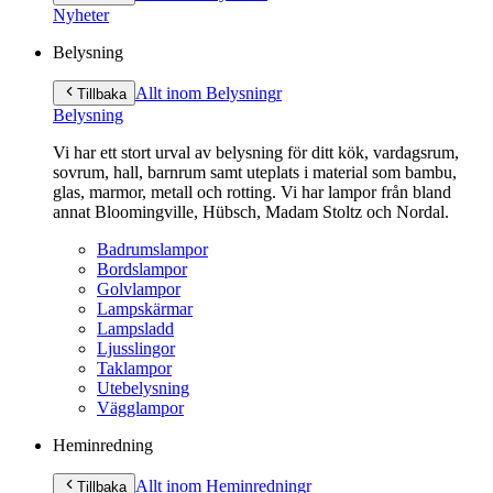
innehåll
Nyheter
Belysning
Allt inom Belysning
r
Tillbaka
Belysning
Vi har ett stort urval av belysning för ditt kök, vardagsrum,
sovrum, hall, barnrum samt uteplats i material som bambu,
glas, marmor, metall och rotting. Vi har lampor från bland
annat Bloomingville, Hübsch, Madam Stoltz och Nordal.
Badrumslampor
Bordslampor
Golvlampor
Lampskärmar
Lampsladd
Ljusslingor
Taklampor
Utebelysning
Vägglampor
Heminredning
Allt inom Heminredning
r
Tillbaka