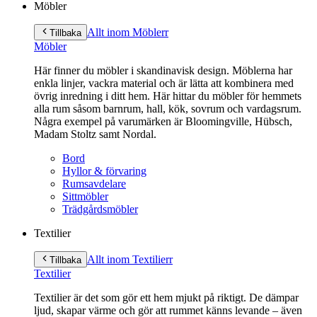
Möbler
Allt inom Möbler
r
Tillbaka
Möbler
Här finner du möbler i skandinavisk design. Möblerna har
enkla linjer, vackra material och är lätta att kombinera med
övrig inredning i ditt hem. Här hittar du möbler för hemmets
alla rum såsom barnrum, hall, kök, sovrum och vardagsrum.
Några exempel på varumärken är Bloomingville, Hübsch,
Madam Stoltz samt Nordal.
Bord
Hyllor & förvaring
Rumsavdelare
Sittmöbler
Trädgårdsmöbler
Textilier
Allt inom Textilier
r
Tillbaka
Textilier
Textilier är det som gör ett hem mjukt på riktigt. De dämpar
ljud, skapar värme och gör att rummet känns levande – även