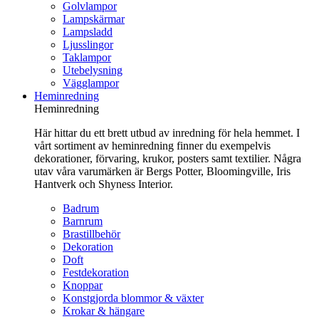
Golvlampor
Lampskärmar
Lampsladd
Ljusslingor
Taklampor
Utebelysning
Vägglampor
Heminredning
Heminredning
Här hittar du ett brett utbud av inredning för hela hemmet. I
vårt sortiment av heminredning finner du exempelvis
dekorationer, förvaring, krukor, posters samt textilier. Några
utav våra varumärken är Bergs Potter, Bloomingville, Iris
Hantverk och Shyness Interior.
Badrum
Barnrum
Brastillbehör
Dekoration
Doft
Festdekoration
Knoppar
Konstgjorda blommor & växter
Krokar & hängare