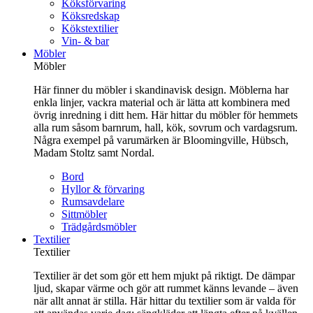
Köksförvaring
Köksredskap
Kökstextilier
Vin- & bar
Möbler
Möbler
Här finner du möbler i skandinavisk design. Möblerna har
enkla linjer, vackra material och är lätta att kombinera med
övrig inredning i ditt hem. Här hittar du möbler för hemmets
alla rum såsom barnrum, hall, kök, sovrum och vardagsrum.
Några exempel på varumärken är Bloomingville, Hübsch,
Madam Stoltz samt Nordal.
Bord
Hyllor & förvaring
Rumsavdelare
Sittmöbler
Trädgårdsmöbler
Textilier
Textilier
Textilier är det som gör ett hem mjukt på riktigt. De dämpar
ljud, skapar värme och gör att rummet känns levande – även
när allt annat är stilla. Här hittar du textilier som är valda för