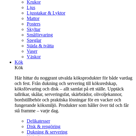
Krukor
Ljus
Ljusstakar & Lyktor
Mattor
Posters
Skyltar
Småförvaring
Speglar
Städa & tvätta
Vaser
Väskor
Kök
Kök
Här hittar du noggrant utvalda köksprodukter för både vardag
och fest. Från dukning och servering till köksredskap,
köksförvaring och disk – allt samlat på ett ställe. Upptäck
tallrikar, skålar, serveringsfat, skärbrädor, olivoljekannor,
bordstillbehör och praktiska lösningar för en vacker och
fungerande köksmiljö. Produkter som håller över tid och får
stå framme – varje dag.
Delikatesser
Disk & rengöring
Dukning & servering