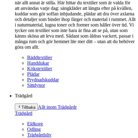
när allt annat är stilla. Här hittar du textilier som är valda för
att användas varje dag: sängkläder att längta efter på kvällen,
kuddar som gör soffan inbjudande, plädar att dra över axlarna
och detaljer som binder ihop färger och material i rummet. Allt
i naturmaterial, lugna toner och former som håller över tid. Vi
tycker om textilier som inte bara är fina att se på, utan som
känns sköna att leva med. Sådant som åldras vackert, passar i
många rum och gör hemmet lite mer ditt – utan att du behöver
göra om allt.
Bäddtextilier
Handdukar
Kökstextilier
Plädar
Prydnadskuddar
Sittdynor
Trädgård
Allt inom Trädgård
r
Tillbaka
Trädgård
Eldkorg
Odling
Trädgårdsliv