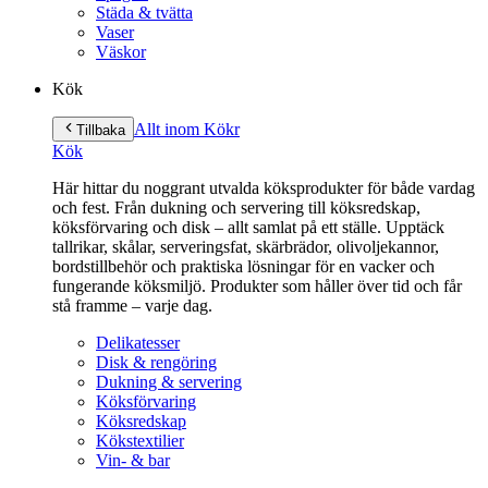
Städa & tvätta
Vaser
Väskor
Kök
Allt inom Kök
r
Tillbaka
Kök
Här hittar du noggrant utvalda köksprodukter för både vardag
och fest. Från dukning och servering till köksredskap,
köksförvaring och disk – allt samlat på ett ställe. Upptäck
tallrikar, skålar, serveringsfat, skärbrädor, olivoljekannor,
bordstillbehör och praktiska lösningar för en vacker och
fungerande köksmiljö. Produkter som håller över tid och får
stå framme – varje dag.
Delikatesser
Disk & rengöring
Dukning & servering
Köksförvaring
Köksredskap
Kökstextilier
Vin- & bar