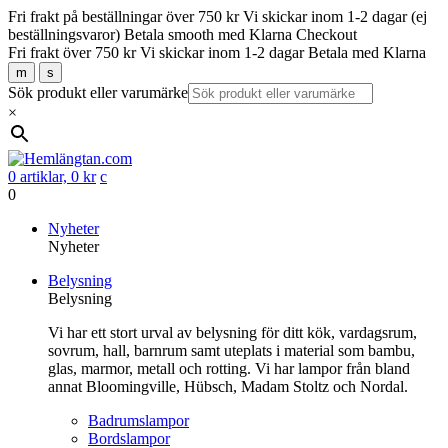
Fri frakt på beställningar över 750 kr
Vi skickar inom 1-2 dagar (ej
beställningsvaror)
Betala smooth med Klarna Checkout
Fri frakt över 750 kr
Vi skickar inom 1-2 dagar
Betala med Klarna
m
s
Sök produkt eller varumärke
×
0 artiklar,
0
kr
c
0
Gå
Nyheter
vidare
Nyheter
till
Belysning
innehåll
Belysning
Vi har ett stort urval av belysning för ditt kök, vardagsrum,
sovrum, hall, barnrum samt uteplats i material som bambu,
glas, marmor, metall och rotting. Vi har lampor från bland
annat Bloomingville, Hübsch, Madam Stoltz och Nordal.
Badrumslampor
Bordslampor