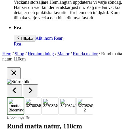
Veckans storsäljare Hemlängtan uppdaterar vi varje söndag.
Här ser du vad kunderna älskar just nu. Välj mellan vackra
detaljer och praktiska favoriter för hem och trädgård. Kom
tillbaka varje vecka och hitta din nya favorit.
Rea
Allt inom Rea
r
Tillbaka
Rea
Hem
/
Shop
/
Heminredning
/
Mattor
/
Runda mattor
/
Rund matta
natur, 110cm
Bloomingville
Rund matta natur, 110cm