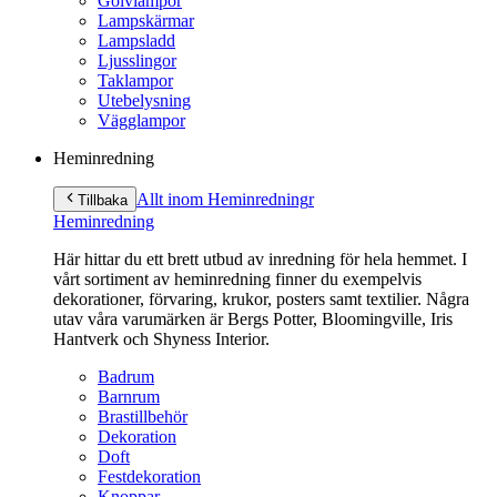
Golvlampor
Lampskärmar
Lampsladd
Ljusslingor
Taklampor
Utebelysning
Vägglampor
Heminredning
Allt inom Heminredning
r
Tillbaka
Heminredning
Här hittar du ett brett utbud av inredning för hela hemmet. I
vårt sortiment av heminredning finner du exempelvis
dekorationer, förvaring, krukor, posters samt textilier. Några
utav våra varumärken är Bergs Potter, Bloomingville, Iris
Hantverk och Shyness Interior.
Badrum
Barnrum
Brastillbehör
Dekoration
Doft
Festdekoration
Knoppar