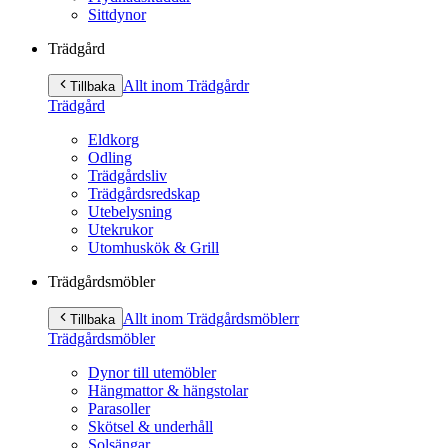
Sittdynor
Trädgård
Allt inom Trädgård
r
Tillbaka
Trädgård
Eldkorg
Odling
Trädgårdsliv
Trädgårdsredskap
Utebelysning
Utekrukor
Utomhuskök & Grill
Trädgårdsmöbler
Allt inom Trädgårdsmöbler
r
Tillbaka
Trädgårdsmöbler
Dynor till utemöbler
Hängmattor & hängstolar
Parasoller
Skötsel & underhåll
Solsängar