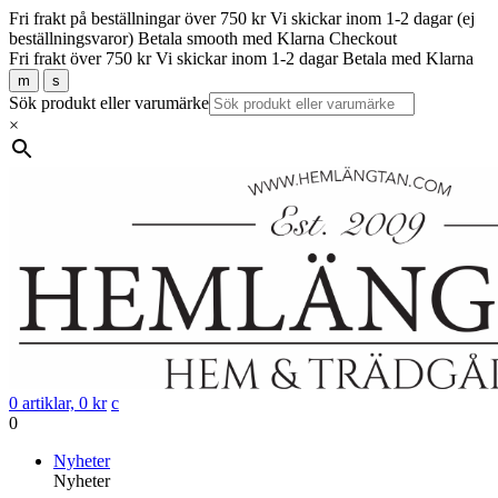
Fri frakt på beställningar över 750 kr
Vi skickar inom 1-2 dagar (ej
beställningsvaror)
Betala smooth med Klarna Checkout
Fri frakt över 750 kr
Vi skickar inom 1-2 dagar
Betala med Klarna
m
s
Sök produkt eller varumärke
×
0 artiklar,
0
kr
c
0
Gå
Nyheter
vidare
Nyheter