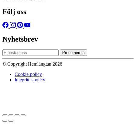
Följ oss
Nyhetsbrev
Prenumerera
© Copyright Hemlängtan 2026
Cookie-policy
Integritetspolicy
Sätt upp dig på väntelistan
Vi kommer att meddela dig när varan
finns i lager igen om du anger en giltig epost nedan.
Email
Vi kommer inte att dela din
epost-adress med någon annan.
Meddela mig när varan finns i lager