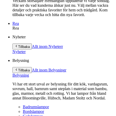
Veckans storsäljare Hemlängtan uppdaterar vi varje söndag.
Här ser du vad kunderna älskar just nu. Välj mellan vackra
detaljer och praktiska favoriter för hem och trädgård. Kom
tillbaka varje vecka och hitta din nya favorit.
Rea
Rea
Gå
Nyheter
vidare
till
Allt inom Nyheter
r
Tillbaka
innehåll
Nyheter
Belysning
Allt inom Belysning
r
Tillbaka
Belysning
Vi har ett stort urval av belysning för ditt kök, vardagsrum,
sovrum, hall, barnrum samt uteplats i material som bambu,
glas, marmor, metall och rotting. Vi har lampor från bland
annat Bloomingville, Hübsch, Madam Stoltz och Nordal.
Badrumslampor
Bordslampor