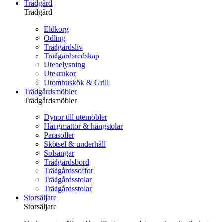
Trädgård
Trädgård
Eldkorg
Odling
Trädgårdsliv
Trädgårdsredskap
Utebelysning
Utekrukor
Utomhuskök & Grill
Trädgårdsmöbler
Trädgårdsmöbler
Dynor till utemöbler
Hängmattor & hängstolar
Parasoller
Skötsel & underhåll
Solsängar
Trädgårdsbord
Trädgårdssoffor
Trädgårdsstolar
Trädgårdsstolar
Storsäljare
Storsäljare