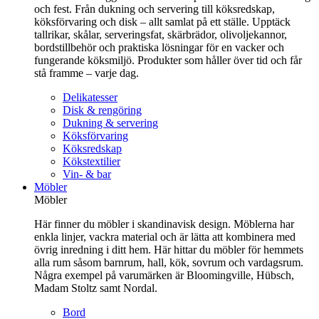
och fest. Från dukning och servering till köksredskap,
köksförvaring och disk – allt samlat på ett ställe. Upptäck
tallrikar, skålar, serveringsfat, skärbrädor, olivoljekannor,
bordstillbehör och praktiska lösningar för en vacker och
fungerande köksmiljö. Produkter som håller över tid och får
stå framme – varje dag.
Delikatesser
Disk & rengöring
Dukning & servering
Köksförvaring
Köksredskap
Kökstextilier
Vin- & bar
Möbler
Möbler
Här finner du möbler i skandinavisk design. Möblerna har
enkla linjer, vackra material och är lätta att kombinera med
övrig inredning i ditt hem. Här hittar du möbler för hemmets
alla rum såsom barnrum, hall, kök, sovrum och vardagsrum.
Några exempel på varumärken är Bloomingville, Hübsch,
Madam Stoltz samt Nordal.
Bord