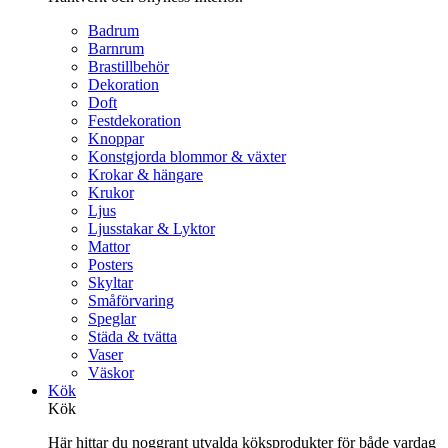
Badrum
Barnrum
Brastillbehör
Dekoration
Doft
Festdekoration
Knoppar
Konstgjorda blommor & växter
Krokar & hängare
Krukor
Ljus
Ljusstakar & Lyktor
Mattor
Posters
Skyltar
Småförvaring
Speglar
Städa & tvätta
Vaser
Väskor
Kök
Kök
Här hittar du noggrant utvalda köksprodukter för både vardag