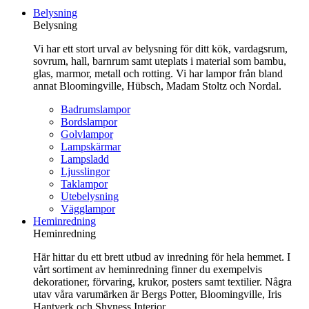
till
Belysning
innehåll
Belysning
Vi har ett stort urval av belysning för ditt kök, vardagsrum,
sovrum, hall, barnrum samt uteplats i material som bambu,
glas, marmor, metall och rotting. Vi har lampor från bland
annat Bloomingville, Hübsch, Madam Stoltz och Nordal.
Badrumslampor
Bordslampor
Golvlampor
Lampskärmar
Lampsladd
Ljusslingor
Taklampor
Utebelysning
Vägglampor
Heminredning
Heminredning
Här hittar du ett brett utbud av inredning för hela hemmet. I
vårt sortiment av heminredning finner du exempelvis
dekorationer, förvaring, krukor, posters samt textilier. Några
utav våra varumärken är Bergs Potter, Bloomingville, Iris
Hantverk och Shyness Interior.