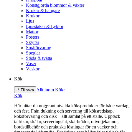
Konstgjorda blommor & växter
Krokar & hängare
Krukor
Ljus
Ljusstakar & Lyktor
Mattor
Posters
Skyltar
Småförvaring
Speglar
Städa & tvätta
Vaser
Väskor
Kök
Allt inom Kök
r
Tillbaka
Kök
Här hittar du noggrant utvalda köksprodukter för både vardag
och fest. Från dukning och servering till köksredskap,
köksförvaring och disk – allt samlat på ett ställe. Upptäck
tallrikar, skålar, serveringsfat, skärbrädor, olivoljekannor,
bordstillbehör och praktiska lösningar för en vacker och