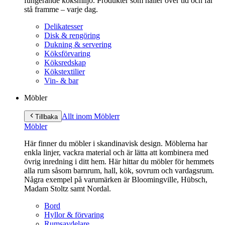
fungerande köksmiljö. Produkter som håller över tid och får
stå framme – varje dag.
Delikatesser
Disk & rengöring
Dukning & servering
Köksförvaring
Köksredskap
Kökstextilier
Vin- & bar
Möbler
Allt inom Möbler
r
Tillbaka
Möbler
Här finner du möbler i skandinavisk design. Möblerna har
enkla linjer, vackra material och är lätta att kombinera med
övrig inredning i ditt hem. Här hittar du möbler för hemmets
alla rum såsom barnrum, hall, kök, sovrum och vardagsrum.
Några exempel på varumärken är Bloomingville, Hübsch,
Madam Stoltz samt Nordal.
Bord
Hyllor & förvaring
Rumsavdelare