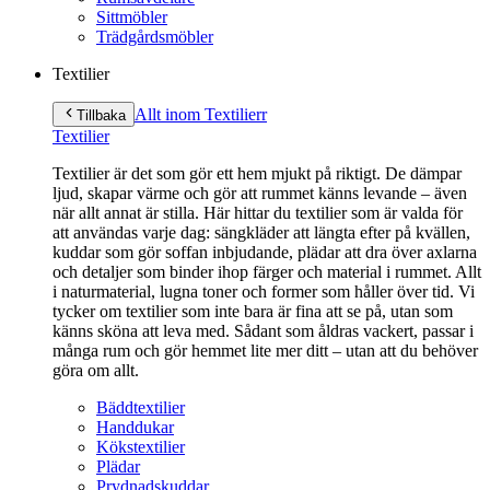
Sittmöbler
Trädgårdsmöbler
Textilier
Allt inom Textilier
r
Tillbaka
Textilier
Textilier är det som gör ett hem mjukt på riktigt. De dämpar
ljud, skapar värme och gör att rummet känns levande – även
när allt annat är stilla. Här hittar du textilier som är valda för
att användas varje dag: sängkläder att längta efter på kvällen,
kuddar som gör soffan inbjudande, plädar att dra över axlarna
och detaljer som binder ihop färger och material i rummet. Allt
i naturmaterial, lugna toner och former som håller över tid. Vi
tycker om textilier som inte bara är fina att se på, utan som
känns sköna att leva med. Sådant som åldras vackert, passar i
många rum och gör hemmet lite mer ditt – utan att du behöver
göra om allt.
Bäddtextilier
Handdukar
Kökstextilier
Plädar
Prydnadskuddar