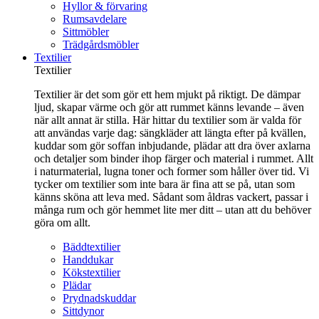
Hyllor & förvaring
Rumsavdelare
Sittmöbler
Trädgårdsmöbler
Textilier
Textilier
Textilier är det som gör ett hem mjukt på riktigt. De dämpar
ljud, skapar värme och gör att rummet känns levande – även
när allt annat är stilla. Här hittar du textilier som är valda för
att användas varje dag: sängkläder att längta efter på kvällen,
kuddar som gör soffan inbjudande, plädar att dra över axlarna
och detaljer som binder ihop färger och material i rummet. Allt
i naturmaterial, lugna toner och former som håller över tid. Vi
tycker om textilier som inte bara är fina att se på, utan som
känns sköna att leva med. Sådant som åldras vackert, passar i
många rum och gör hemmet lite mer ditt – utan att du behöver
göra om allt.
Bäddtextilier
Handdukar
Kökstextilier
Plädar
Prydnadskuddar
Sittdynor