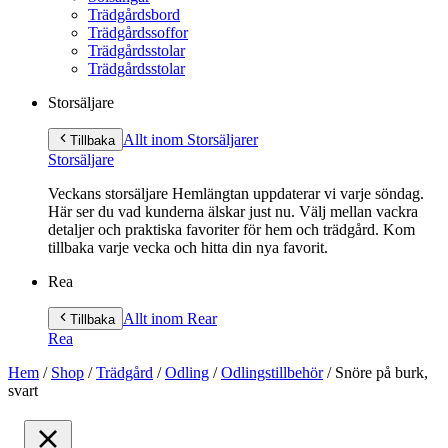
Trädgårdsbord
Trädgårdssoffor
Trädgårdsstolar
Trädgårdsstolar
Storsäljare
Allt inom Storsäljare
r
Tillbaka
Storsäljare
Veckans storsäljare Hemlängtan uppdaterar vi varje söndag.
Här ser du vad kunderna älskar just nu. Välj mellan vackra
detaljer och praktiska favoriter för hem och trädgård. Kom
tillbaka varje vecka och hitta din nya favorit.
Rea
Allt inom Rea
r
Tillbaka
Rea
Hem
/
Shop
/
Trädgård
/
Odling
/
Odlingstillbehör
/
Snöre på burk,
svart