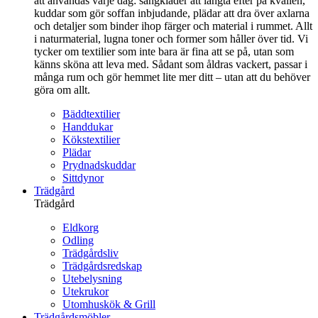
att användas varje dag: sängkläder att längta efter på kvällen,
kuddar som gör soffan inbjudande, plädar att dra över axlarna
och detaljer som binder ihop färger och material i rummet. Allt
i naturmaterial, lugna toner och former som håller över tid. Vi
tycker om textilier som inte bara är fina att se på, utan som
känns sköna att leva med. Sådant som åldras vackert, passar i
många rum och gör hemmet lite mer ditt – utan att du behöver
göra om allt.
Bäddtextilier
Handdukar
Kökstextilier
Plädar
Prydnadskuddar
Sittdynor
Trädgård
Trädgård
Eldkorg
Odling
Trädgårdsliv
Trädgårdsredskap
Utebelysning
Utekrukor
Utomhuskök & Grill
Trädgårdsmöbler