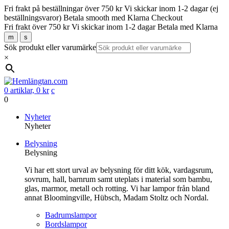
Fri frakt på beställningar över 750 kr
Vi skickar inom 1-2 dagar (ej
beställningsvaror)
Betala smooth med Klarna Checkout
Fri frakt över 750 kr
Vi skickar inom 1-2 dagar
Betala med Klarna
m
s
Sök produkt eller varumärke
×
0 artiklar,
0
kr
c
0
Gå
Nyheter
vidare
Nyheter
till
Belysning
innehåll
Belysning
Vi har ett stort urval av belysning för ditt kök, vardagsrum,
sovrum, hall, barnrum samt uteplats i material som bambu,
glas, marmor, metall och rotting. Vi har lampor från bland
annat Bloomingville, Hübsch, Madam Stoltz och Nordal.
Badrumslampor
Bordslampor