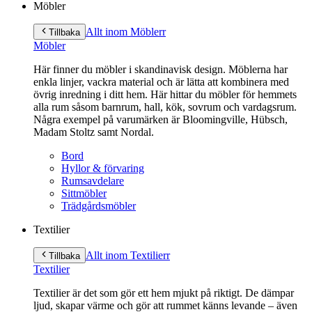
Möbler
Allt inom Möbler
r
Tillbaka
Möbler
Här finner du möbler i skandinavisk design. Möblerna har
enkla linjer, vackra material och är lätta att kombinera med
övrig inredning i ditt hem. Här hittar du möbler för hemmets
alla rum såsom barnrum, hall, kök, sovrum och vardagsrum.
Några exempel på varumärken är Bloomingville, Hübsch,
Madam Stoltz samt Nordal.
Bord
Hyllor & förvaring
Rumsavdelare
Sittmöbler
Trädgårdsmöbler
Textilier
Allt inom Textilier
r
Tillbaka
Textilier
Textilier är det som gör ett hem mjukt på riktigt. De dämpar
ljud, skapar värme och gör att rummet känns levande – även