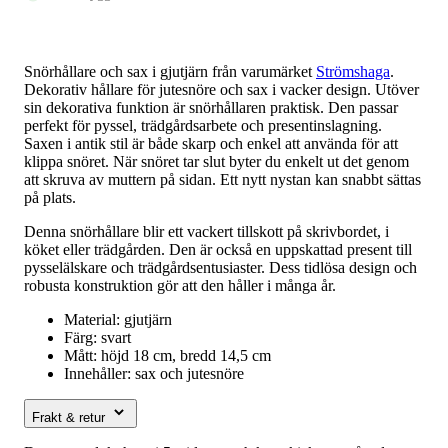
mängd
Snörhållare och sax i gjutjärn från varumärket
Strömshaga
.
Dekorativ hållare för jutesnöre och sax i vacker design. Utöver
sin dekorativa funktion är snörhållaren praktisk. Den passar
perfekt för pyssel, trädgårdsarbete och presentinslagning.
Saxen i antik stil är både skarp och enkel att använda för att
klippa snöret. När snöret tar slut byter du enkelt ut det genom
att skruva av muttern på sidan. Ett nytt nystan kan snabbt sättas
på plats.
Denna snörhållare blir ett vackert tillskott på skrivbordet, i
köket eller trädgården. Den är också en uppskattad present till
pysselälskare och trädgårdsentusiaster. Dess tidlösa design och
robusta konstruktion gör att den håller i många år.
Material: gjutjärn
Färg: svart
Mått: höjd 18 cm, bredd 14,5 cm
Innehåller: sax och jutesnöre
Frakt & retur