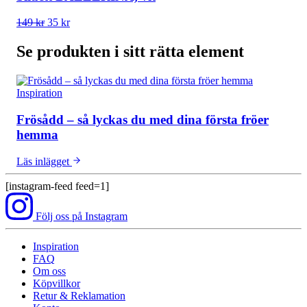
Det
Det
149
kr
35
kr
ursprungliga
nuvarande
priset
priset
Se produkten i sitt rätta element
var:
är:
149 kr.
35 kr.
Inspiration
Frösådd – så lyckas du med dina första fröer
hemma
Läs inlägget
[instagram-feed feed=1]
Följ oss på Instagram
Inspiration
FAQ
Om oss
Köpvillkor
Retur & Reklamation