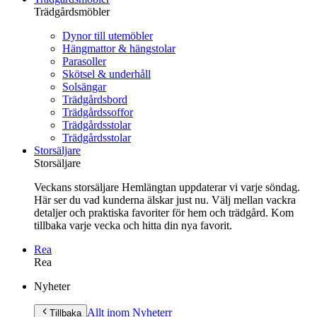
Trädgårdsmöbler
Dynor till utemöbler
Hängmattor & hängstolar
Parasoller
Skötsel & underhåll
Solsängar
Trädgårdsbord
Trädgårdssoffor
Trädgårdsstolar
Trädgårdsstolar
Storsäljare
Storsäljare
Veckans storsäljare Hemlängtan uppdaterar vi varje söndag.
Här ser du vad kunderna älskar just nu. Välj mellan vackra
detaljer och praktiska favoriter för hem och trädgård. Kom
tillbaka varje vecka och hitta din nya favorit.
Rea
Rea
Gå
Nyheter
vidare
till
Allt inom Nyheter
r
Tillbaka