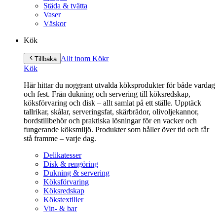
Städa & tvätta
Vaser
Väskor
Kök
Allt inom Kök
r
Tillbaka
Kök
Här hittar du noggrant utvalda köksprodukter för både vardag
och fest. Från dukning och servering till köksredskap,
köksförvaring och disk – allt samlat på ett ställe. Upptäck
tallrikar, skålar, serveringsfat, skärbrädor, olivoljekannor,
bordstillbehör och praktiska lösningar för en vacker och
fungerande köksmiljö. Produkter som håller över tid och får
stå framme – varje dag.
Delikatesser
Disk & rengöring
Dukning & servering
Köksförvaring
Köksredskap
Kökstextilier
Vin- & bar