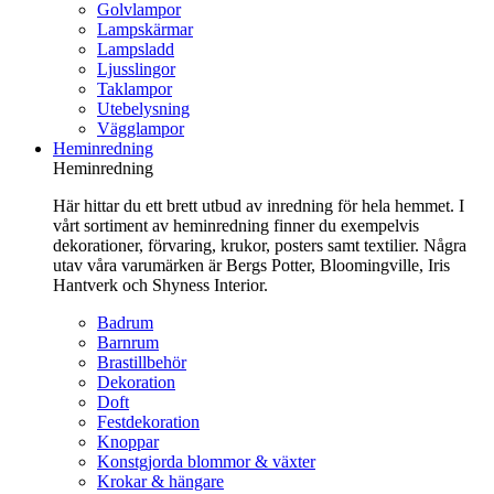
Golvlampor
Lampskärmar
Lampsladd
Ljusslingor
Taklampor
Utebelysning
Vägglampor
Heminredning
Heminredning
Här hittar du ett brett utbud av inredning för hela hemmet. I
vårt sortiment av heminredning finner du exempelvis
dekorationer, förvaring, krukor, posters samt textilier. Några
utav våra varumärken är Bergs Potter, Bloomingville, Iris
Hantverk och Shyness Interior.
Badrum
Barnrum
Brastillbehör
Dekoration
Doft
Festdekoration
Knoppar
Konstgjorda blommor & växter
Krokar & hängare