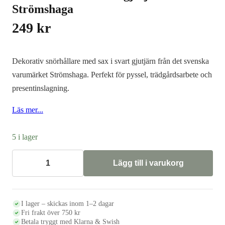
Strömshaga
249
kr
Dekorativ snörhållare med sax i svart gjutjärn från det svenska
varumärket Strömshaga. Perfekt för pyssel, trädgårdsarbete och
presentinslagning.
Läs mer...
5 i lager
Lägg till i varukorg
Snörhållare
och
sax
i
gjutjärn
I lager – skickas inom 1–2 dagar
-
Fri frakt över 750 kr
Strömshaga
Betala tryggt med Klarna & Swish