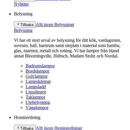
innehåll
Nyheter
Belysning
Allt inom Belysning
r
Tillbaka
Belysning
Vi har ett stort urval av belysning för ditt kök, vardagsrum,
sovrum, hall, barnrum samt uteplats i material som bambu,
glas, marmor, metall och rotting. Vi har lampor från bland
annat Bloomingville, Hübsch, Madam Stoltz och Nordal.
Badrumslampor
Bordslampor
Golvlampor
Lampskärmar
Lampsladd
Ljusslingor
Taklampor
Utebelysning
Vägglampor
Heminredning
Allt inom Heminredning
r
Tillbaka