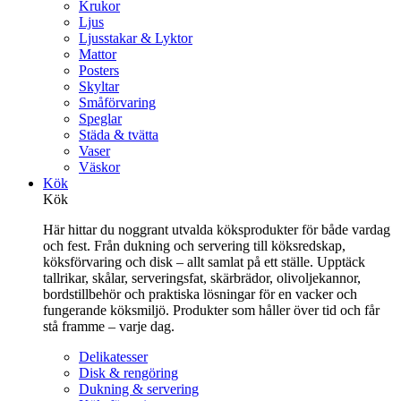
Krukor
Ljus
Ljusstakar & Lyktor
Mattor
Posters
Skyltar
Småförvaring
Speglar
Städa & tvätta
Vaser
Väskor
Kök
Kök
Här hittar du noggrant utvalda köksprodukter för både vardag
och fest. Från dukning och servering till köksredskap,
köksförvaring och disk – allt samlat på ett ställe. Upptäck
tallrikar, skålar, serveringsfat, skärbrädor, olivoljekannor,
bordstillbehör och praktiska lösningar för en vacker och
fungerande köksmiljö. Produkter som håller över tid och får
stå framme – varje dag.
Delikatesser
Disk & rengöring
Dukning & servering