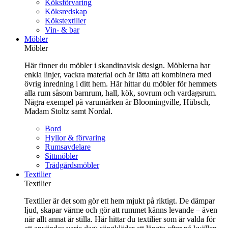
Köksförvaring
Köksredskap
Kökstextilier
Vin- & bar
Möbler
Möbler
Här finner du möbler i skandinavisk design. Möblerna har
enkla linjer, vackra material och är lätta att kombinera med
övrig inredning i ditt hem. Här hittar du möbler för hemmets
alla rum såsom barnrum, hall, kök, sovrum och vardagsrum.
Några exempel på varumärken är Bloomingville, Hübsch,
Madam Stoltz samt Nordal.
Bord
Hyllor & förvaring
Rumsavdelare
Sittmöbler
Trädgårdsmöbler
Textilier
Textilier
Textilier är det som gör ett hem mjukt på riktigt. De dämpar
ljud, skapar värme och gör att rummet känns levande – även
när allt annat är stilla. Här hittar du textilier som är valda för