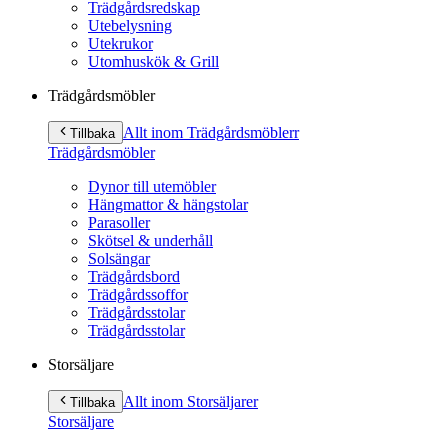
Trädgårdsredskap
Utebelysning
Utekrukor
Utomhuskök & Grill
Trädgårdsmöbler
Allt inom Trädgårdsmöbler
r
Tillbaka
Trädgårdsmöbler
Dynor till utemöbler
Hängmattor & hängstolar
Parasoller
Skötsel & underhåll
Solsängar
Trädgårdsbord
Trädgårdssoffor
Trädgårdsstolar
Trädgårdsstolar
Storsäljare
Allt inom Storsäljare
r
Tillbaka
Storsäljare