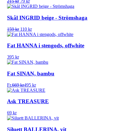
Det
Det
215
kr
79
kr
ursprungliga
nuvarande
priset
priset
var:
är:
Skål INGRID beige - Strömshaga
215 kr.
79 kr.
Det
Det
159
kr
110
kr
ursprungliga
nuvarande
priset
priset
var:
är:
Fat HANNA i stengods, offwhite
159 kr.
110 kr.
395
kr
Fat SINAN, bambu
Fr.
669
kr
495
kr
Ask TREASURE
69
kr
Siluett BALLERINA, vit