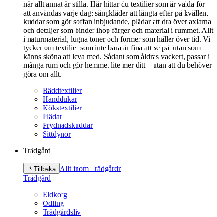
när allt annat är stilla. Här hittar du textilier som är valda för
att användas varje dag: sängkläder att längta efter på kvällen,
kuddar som gör soffan inbjudande, plädar att dra över axlarna
och detaljer som binder ihop färger och material i rummet. Allt
i naturmaterial, lugna toner och former som håller över tid. Vi
tycker om textilier som inte bara är fina att se på, utan som
känns sköna att leva med. Sådant som åldras vackert, passar i
många rum och gör hemmet lite mer ditt – utan att du behöver
göra om allt.
Bäddtextilier
Handdukar
Kökstextilier
Plädar
Prydnadskuddar
Sittdynor
Trädgård
Allt inom Trädgård
r
Tillbaka
Trädgård
Eldkorg
Odling
Trädgårdsliv