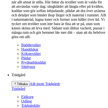
när allt annat är stilla. Här hittar du textilier som är valda för
att användas varje dag: sängkläder att längta efter på kvällen,
kuddar som gör soffan inbjudande, plädar att dra över axlarna
och detaljer som binder ihop färger och material i rummet. Allt
i naturmaterial, lugna toner och former som håller över tid. Vi
tycker om textilier som inte bara är fina att se på, utan som
känns sköna att leva med. Sådant som åldras vackert, passar i
många rum och gör hemmet lite mer ditt – utan att du behöver
göra om allt.
Bäddtextilier
Handdukar
Kökstextilier
Plädar
Prydnadskuddar
Sittdynor
Trädgård
Allt inom Trädgård
r
Tillbaka
Trädgård
Eldkorg
Odling
Trädgårdsliv