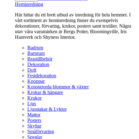
Heminredning
Här hittar du ett brett utbud av inredning för hela hemmet. I
vårt sortiment av heminredning finner du exempelvis
dekorationer, förvaring, krukor, posters samt textilier. Några
utav våra varumärken är Bergs Potter, Bloomingville, Iris
Hantverk och Shyness Interior.
Badrum
Barnrum
Brastillbehör
Dekoration
Doft
Festdekoration
Knoppar
Konstgjorda blommor & växter
Krokar & hängare
Krukor
Ljus
Ljusstakar & Lyktor
Mattor
Posters
Skyltar
Småförvaring
Speglar