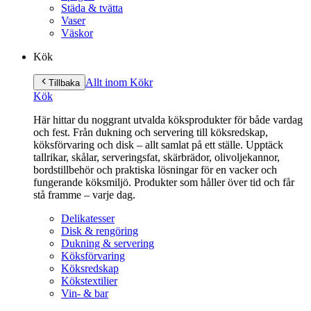
Städa & tvätta
Vaser
Väskor
Kök
Allt inom Kök
r
Tillbaka
Kök
Här hittar du noggrant utvalda köksprodukter för både vardag
och fest. Från dukning och servering till köksredskap,
köksförvaring och disk – allt samlat på ett ställe. Upptäck
tallrikar, skålar, serveringsfat, skärbrädor, olivoljekannor,
bordstillbehör och praktiska lösningar för en vacker och
fungerande köksmiljö. Produkter som håller över tid och får
stå framme – varje dag.
Delikatesser
Disk & rengöring
Dukning & servering
Köksförvaring
Köksredskap
Kökstextilier
Vin- & bar