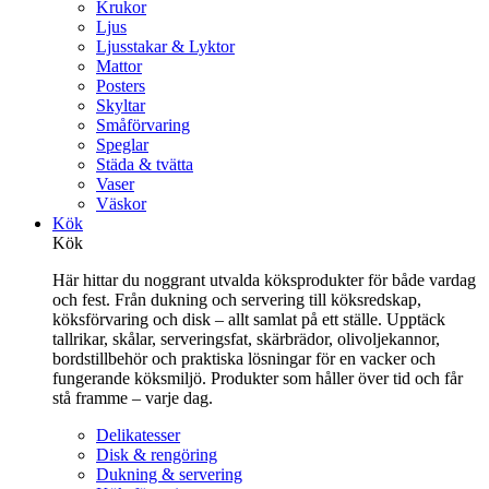
Krukor
Ljus
Ljusstakar & Lyktor
Mattor
Posters
Skyltar
Småförvaring
Speglar
Städa & tvätta
Vaser
Väskor
Kök
Kök
Här hittar du noggrant utvalda köksprodukter för både vardag
och fest. Från dukning och servering till köksredskap,
köksförvaring och disk – allt samlat på ett ställe. Upptäck
tallrikar, skålar, serveringsfat, skärbrädor, olivoljekannor,
bordstillbehör och praktiska lösningar för en vacker och
fungerande köksmiljö. Produkter som håller över tid och får
stå framme – varje dag.
Delikatesser
Disk & rengöring
Dukning & servering