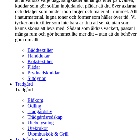
att användas varje dag: sängkläder att längta efter på kvällen,
kuddar som gör soffan inbjudande, plädar att dra över axlarna
och detaljer som binder ihop färger och material i rummet. Allt
i naturmaterial, lugna toner och former som håller över tid. Vi
tycker om textilier som inte bara är fina att se på, utan som
känns sköna att leva med. Sådant som åldras vackert, passar i
många rum och gör hemmet lite mer ditt – utan att du behöver
göra om allt.
Bäddtextilier
Handdukar
Kökstextilier
Plädar
Prydnadskuddar
Sittdynor
Trädgård
Trädgård
Eldkorg
Odling
Trädgårdsliv
Trädgårdsredskap
Utebelysning
Utekrukor
Utomhuskök & Grill
Trädgårdsmöbler