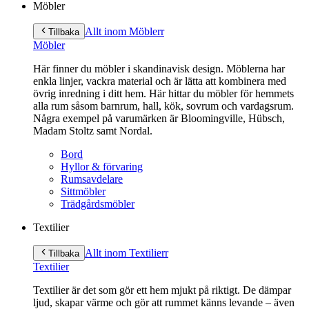
Möbler
Allt inom Möbler
r
Tillbaka
Möbler
Här finner du möbler i skandinavisk design. Möblerna har
enkla linjer, vackra material och är lätta att kombinera med
övrig inredning i ditt hem. Här hittar du möbler för hemmets
alla rum såsom barnrum, hall, kök, sovrum och vardagsrum.
Några exempel på varumärken är Bloomingville, Hübsch,
Madam Stoltz samt Nordal.
Bord
Hyllor & förvaring
Rumsavdelare
Sittmöbler
Trädgårdsmöbler
Textilier
Allt inom Textilier
r
Tillbaka
Textilier
Textilier är det som gör ett hem mjukt på riktigt. De dämpar
ljud, skapar värme och gör att rummet känns levande – även