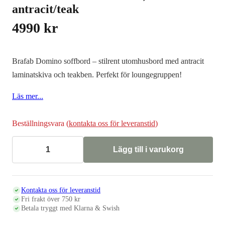
antracit/teak
4990
kr
Brafab Domino soffbord – stilrent utomhusbord med antracit
laminatskiva och teakben. Perfekt för loungegruppen!
Läs mer...
Beställningsvara (
kontakta oss för leveranstid
)
Lägg till i varukorg
Soffbord
DOMINO
90cm,
antracit/teak
mängd
Kontakta oss för leveranstid
Fri frakt över 750 kr
Betala tryggt med Klarna & Swish