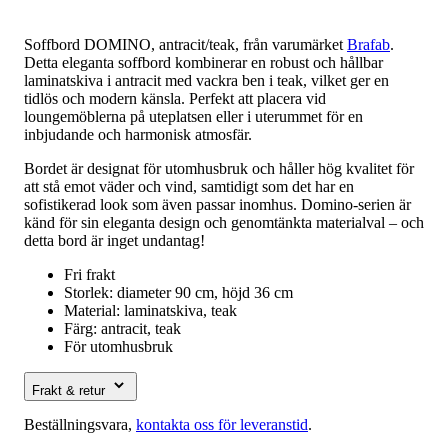
Soffbord DOMINO, antracit/teak, från varumärket
Brafab
.
Detta eleganta soffbord kombinerar en robust och hållbar
laminatskiva i antracit med vackra ben i teak, vilket ger en
tidlös och modern känsla. Perfekt att placera vid
loungemöblerna på uteplatsen eller i uterummet för en
inbjudande och harmonisk atmosfär.
Bordet är designat för utomhusbruk och håller hög kvalitet för
att stå emot väder och vind, samtidigt som det har en
sofistikerad look som även passar inomhus. Domino-serien är
känd för sin eleganta design och genomtänkta materialval – och
detta bord är inget undantag!
Fri frakt
Storlek: diameter 90 cm, höjd 36 cm
Material: laminatskiva, teak
Färg: antracit, teak
För utomhusbruk
Frakt & retur
Beställningsvara,
kontakta oss för leveranstid
.