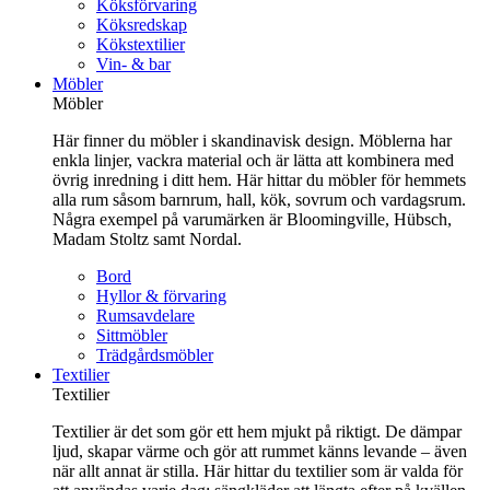
Köksförvaring
Köksredskap
Kökstextilier
Vin- & bar
Möbler
Möbler
Här finner du möbler i skandinavisk design. Möblerna har
enkla linjer, vackra material och är lätta att kombinera med
övrig inredning i ditt hem. Här hittar du möbler för hemmets
alla rum såsom barnrum, hall, kök, sovrum och vardagsrum.
Några exempel på varumärken är Bloomingville, Hübsch,
Madam Stoltz samt Nordal.
Bord
Hyllor & förvaring
Rumsavdelare
Sittmöbler
Trädgårdsmöbler
Textilier
Textilier
Textilier är det som gör ett hem mjukt på riktigt. De dämpar
ljud, skapar värme och gör att rummet känns levande – även
när allt annat är stilla. Här hittar du textilier som är valda för