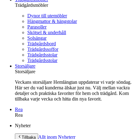
Trädgårdsmöbler
Dynor till utemöbler
Hängmattor & hängstolar
Parasoller
Skötsel & underhåll
Solsängar
Trädgårdsbord
Trädgårdssoffor
Trädgårdsstolar
Trädgårdsstolar
Storsäljare
Storsäljare
Veckans storsäljare Hemlängtan uppdaterar vi varje söndag.
Här ser du vad kunderna älskar just nu. Välj mellan vackra
detaljer och praktiska favoriter för hem och trädgård. Kom
tillbaka varje vecka och hitta din nya favorit.
Rea
Rea
Gå
Nyheter
vidare
till
Allt inom Nyheter
r
Tillbaka