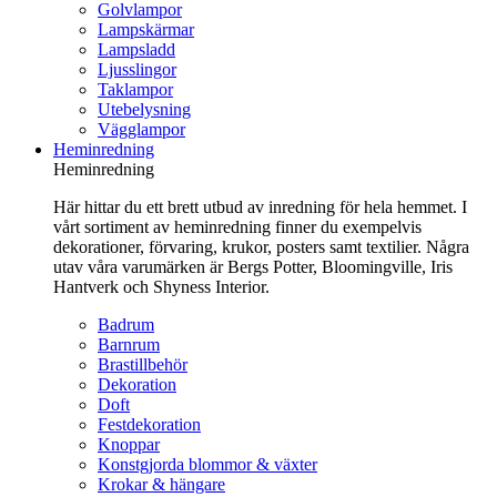
Golvlampor
Lampskärmar
Lampsladd
Ljusslingor
Taklampor
Utebelysning
Vägglampor
Heminredning
Heminredning
Här hittar du ett brett utbud av inredning för hela hemmet. I
vårt sortiment av heminredning finner du exempelvis
dekorationer, förvaring, krukor, posters samt textilier. Några
utav våra varumärken är Bergs Potter, Bloomingville, Iris
Hantverk och Shyness Interior.
Badrum
Barnrum
Brastillbehör
Dekoration
Doft
Festdekoration
Knoppar
Konstgjorda blommor & växter
Krokar & hängare