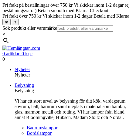
Fri frakt på beställningar över 750 kr
Vi skickar inom 1-2 dagar (ej
beställningsvaror)
Betala smooth med Klarna Checkout
Fri frakt över 750 kr
Vi skickar inom 1-2 dagar
Betala med Klarna
m
s
Sök produkt eller varumärke
×
0 artiklar,
0
kr
c
0
Gå
Nyheter
vidare
Nyheter
till
Belysning
innehåll
Belysning
Vi har ett stort urval av belysning för ditt kök, vardagsrum,
sovrum, hall, barnrum samt uteplats i material som bambu,
glas, marmor, metall och rotting. Vi har lampor från bland
annat Bloomingville, Hübsch, Madam Stoltz och Nordal.
Badrumslampor
Bordslampor