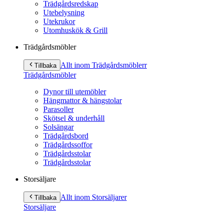
Trädgårdsredskap
Utebelysning
Utekrukor
Utomhuskök & Grill
Trädgårdsmöbler
Allt inom Trädgårdsmöbler
r
Tillbaka
Trädgårdsmöbler
Dynor till utemöbler
Hängmattor & hängstolar
Parasoller
Skötsel & underhåll
Solsängar
Trädgårdsbord
Trädgårdssoffor
Trädgårdsstolar
Trädgårdsstolar
Storsäljare
Allt inom Storsäljare
r
Tillbaka
Storsäljare