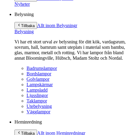
innehåll
Nyheter
Belysning
Allt inom Belysning
r
Tillbaka
Belysning
Vi har ett stort urval av belysning för ditt kök, vardagsrum,
sovrum, hall, barnrum samt uteplats i material som bambu,
glas, marmor, metall och rotting. Vi har lampor från bland
annat Bloomingville, Hübsch, Madam Stoltz och Nordal.
Badrumslampor
Bordslampor
Golvlampor
Lampskärmar
Lampsladd
Ljusslingor
Taklampor
Utebelysning
Vägglampor
Heminredning
Allt inom Heminredning
r
Tillbaka