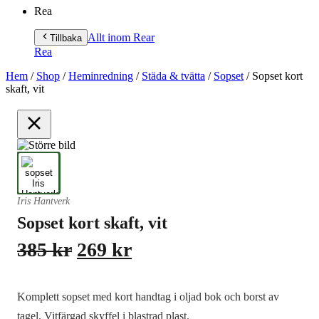
Rea
Allt inom Rea
r
Tillbaka
Rea
Hem
/
Shop
/
Heminredning
/
Städa & tvätta
/
Sopset
/
Sopset kort
skaft, vit
Iris Hantverk
Sopset kort skaft, vit
Det
Det
385
kr
269
kr
ursprungliga
nuvarande
priset
priset
Komplett sopset med kort handtag i oljad bok och borst av
var:
är:
tagel. Vitfärgad skyffel i blastrad plast.