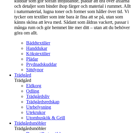
kuddar som gör soffan inbjudande, plädar att dra över axlarna
och detaljer som binder ihop färger och material i rummet. Allt
i naturmaterial, lugna toner och former som håller över tid. Vi
tycker om textilier som inte bara är fina att se på, utan som
känns sköna att leva med. Sådant som åldras vackert, passar i
många rum och gör hemmet lite mer ditt – utan att du behöver
göra om allt.
Bäddtextilier
Handdukar
Kökstextilier
Plädar
Prydnadskuddar
Sittdynor
Trädgård
Trädgård
Eldkorg
Odling
Trädgårdsliv
Trädgårdsredskap
Utebelysning
Utekrukor
Utomhuskök & Grill
Trädgårdsmöbler
Trädgårdsmöbler