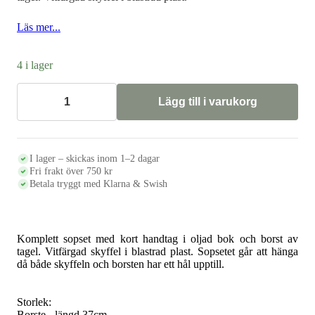
385 kr.
269 kr.
Läs mer...
4 i lager
Lägg till i varukorg
Sopset
kort
skaft,
vit
mängd
I lager – skickas inom 1–2 dagar
Fri frakt över 750 kr
Betala tryggt med Klarna & Swish
Komplett sopset med kort handtag i oljad bok och borst av
tagel. Vitfärgad skyffel i blastrad plast. Sopsetet går att hänga
då både skyffeln och borsten har ett hål upptill.
Storlek:
Borste - längd 37cm