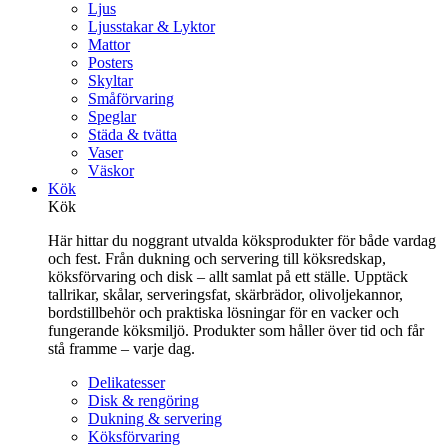
Ljus
Ljusstakar & Lyktor
Mattor
Posters
Skyltar
Småförvaring
Speglar
Städa & tvätta
Vaser
Väskor
Kök
Kök
Här hittar du noggrant utvalda köksprodukter för både vardag
och fest. Från dukning och servering till köksredskap,
köksförvaring och disk – allt samlat på ett ställe. Upptäck
tallrikar, skålar, serveringsfat, skärbrädor, olivoljekannor,
bordstillbehör och praktiska lösningar för en vacker och
fungerande köksmiljö. Produkter som håller över tid och får
stå framme – varje dag.
Delikatesser
Disk & rengöring
Dukning & servering
Köksförvaring