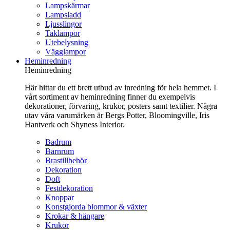
Lampskärmar
Lampsladd
Ljusslingor
Taklampor
Utebelysning
Vägglampor
Heminredning
Heminredning
Här hittar du ett brett utbud av inredning för hela hemmet. I
vårt sortiment av heminredning finner du exempelvis
dekorationer, förvaring, krukor, posters samt textilier. Några
utav våra varumärken är Bergs Potter, Bloomingville, Iris
Hantverk och Shyness Interior.
Badrum
Barnrum
Brastillbehör
Dekoration
Doft
Festdekoration
Knoppar
Konstgjorda blommor & växter
Krokar & hängare
Krukor