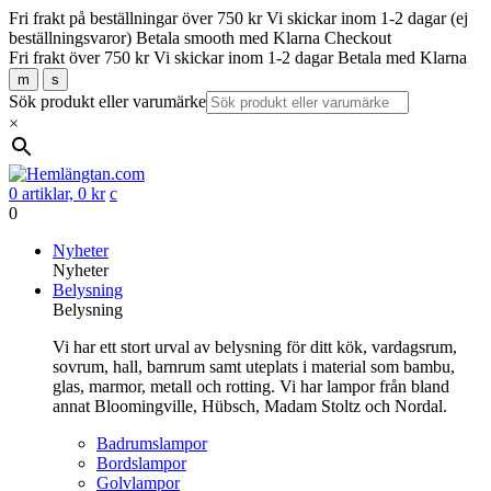
Fri frakt på beställningar över 750 kr
Vi skickar inom 1-2 dagar (ej
beställningsvaror)
Betala smooth med Klarna Checkout
Fri frakt över 750 kr
Vi skickar inom 1-2 dagar
Betala med Klarna
m
s
Sök produkt eller varumärke
×
0 artiklar,
0
kr
c
0
Gå
Nyheter
vidare
Nyheter
till
Belysning
innehåll
Belysning
Vi har ett stort urval av belysning för ditt kök, vardagsrum,
sovrum, hall, barnrum samt uteplats i material som bambu,
glas, marmor, metall och rotting. Vi har lampor från bland
annat Bloomingville, Hübsch, Madam Stoltz och Nordal.
Badrumslampor
Bordslampor
Golvlampor