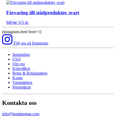
ursprungliga
nuvarande
priset
priset
var:
är:
Förvaring till städprodukter, svart
495 kr.
245 kr.
Det
Det
525
kr
315
kr
ursprungliga
nuvarande
priset
priset
[instagram-feed feed=1]
var:
är:
525 kr.
315 kr.
Följ oss på Instagram
Inspiration
FAQ
Om oss
Köpvillkor
Retur & Reklamation
Konto
Varumärken
Presentkort
Kontakta oss
info@hemlangtan.com