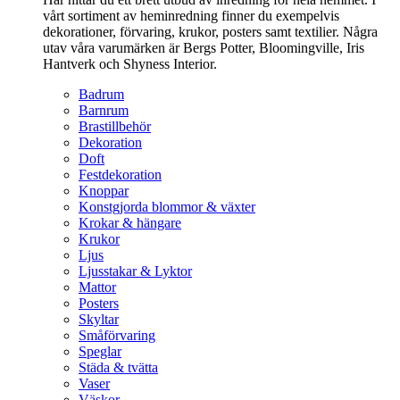
vårt sortiment av heminredning finner du exempelvis
dekorationer, förvaring, krukor, posters samt textilier. Några
utav våra varumärken är Bergs Potter, Bloomingville, Iris
Hantverk och Shyness Interior.
Badrum
Barnrum
Brastillbehör
Dekoration
Doft
Festdekoration
Knoppar
Konstgjorda blommor & växter
Krokar & hängare
Krukor
Ljus
Ljusstakar & Lyktor
Mattor
Posters
Skyltar
Småförvaring
Speglar
Städa & tvätta
Vaser
Väskor