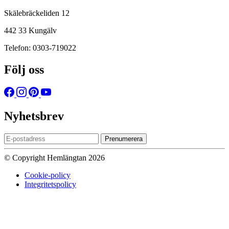
Skälebräckeliden 12
442 33 Kungälv
Telefon: 0303-719022
Följ oss
Nyhetsbrev
Prenumerera
© Copyright Hemlängtan 2026
Cookie-policy
Integritetspolicy
Sätt upp dig på väntelistan
Vi kommer att meddela dig när varan
finns i lager igen om du anger en giltig epost nedan.
Email
Vi kommer inte att dela din