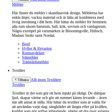
Möbler
Här finner du möbler i skandinavisk design. Möblerna har
enkla linjer, vackra material och är lätta att kombinera med
övrig inredning i ditt hem. Här hittar du möbler för hemmets
alla rum såsom barnrum, hall, kök, sovrum och vardagsrum.
Några exempel på varumärken är Bloomingville, Hübsch,
Madam Stoltz samt Nordal.
Bord
Hyllor & förvaring
Rumsavdelare
Sittmöbler
Trädgårdsmöbler
Textilier
Allt inom Textilier
r
Tillbaka
Textilier
Textilier är det som gör ett hem mjukt på riktigt. De dämpar
ljud, skapar värme och gör att rummet känns levande – även
när allt annat är stilla. Här hittar du textilier som är valda för
att användas varje dag: sängkläder att längta efter på kvällen,
kuddar som gör soffan inbjudande, plädar att dra över axlarna