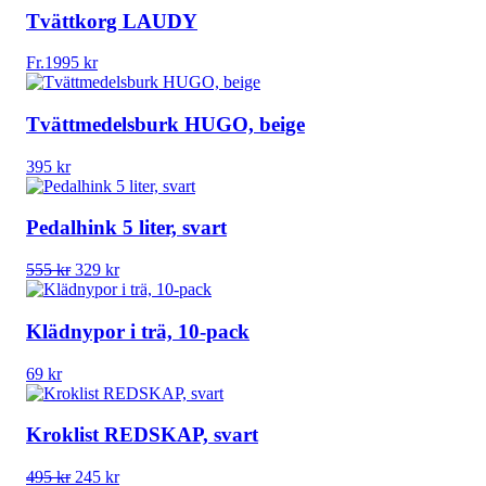
Tvättkorg LAUDY
Fr.
1995
kr
Tvättmedelsburk HUGO, beige
395
kr
Pedalhink 5 liter, svart
Det
Det
555
kr
329
kr
ursprungliga
nuvarande
priset
priset
var:
är:
Klädnypor i trä, 10-pack
555 kr.
329 kr.
69
kr
Kroklist REDSKAP, svart
Det
Det
495
kr
245
kr