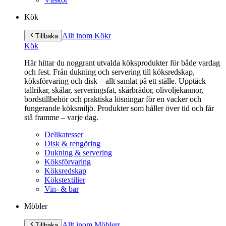
Kök
Allt inom Kök
r
Tillbaka
Kök
Här hittar du noggrant utvalda köksprodukter för både vardag
och fest. Från dukning och servering till köksredskap,
köksförvaring och disk – allt samlat på ett ställe. Upptäck
tallrikar, skålar, serveringsfat, skärbrädor, olivoljekannor,
bordstillbehör och praktiska lösningar för en vacker och
fungerande köksmiljö. Produkter som håller över tid och får
stå framme – varje dag.
Delikatesser
Disk & rengöring
Dukning & servering
Köksförvaring
Köksredskap
Kökstextilier
Vin- & bar
Möbler
Allt inom Möbler
r
Tillbaka