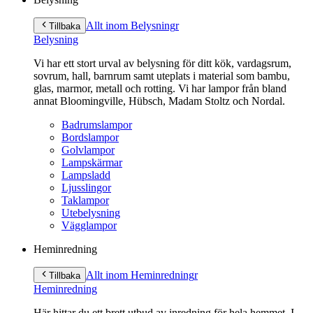
Allt inom Belysning
r
Tillbaka
Belysning
Vi har ett stort urval av belysning för ditt kök, vardagsrum,
sovrum, hall, barnrum samt uteplats i material som bambu,
glas, marmor, metall och rotting. Vi har lampor från bland
annat Bloomingville, Hübsch, Madam Stoltz och Nordal.
Badrumslampor
Bordslampor
Golvlampor
Lampskärmar
Lampsladd
Ljusslingor
Taklampor
Utebelysning
Vägglampor
Heminredning
Allt inom Heminredning
r
Tillbaka
Heminredning
Här hittar du ett brett utbud av inredning för hela hemmet. I