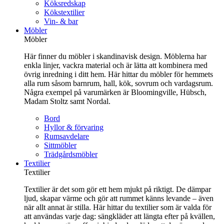
Köksredskap
Kökstextilier
Vin- & bar
Möbler
Möbler
Här finner du möbler i skandinavisk design. Möblerna har
enkla linjer, vackra material och är lätta att kombinera med
övrig inredning i ditt hem. Här hittar du möbler för hemmets
alla rum såsom barnrum, hall, kök, sovrum och vardagsrum.
Några exempel på varumärken är Bloomingville, Hübsch,
Madam Stoltz samt Nordal.
Bord
Hyllor & förvaring
Rumsavdelare
Sittmöbler
Trädgårdsmöbler
Textilier
Textilier
Textilier är det som gör ett hem mjukt på riktigt. De dämpar
ljud, skapar värme och gör att rummet känns levande – även
när allt annat är stilla. Här hittar du textilier som är valda för
att användas varje dag: sängkläder att längta efter på kvällen,