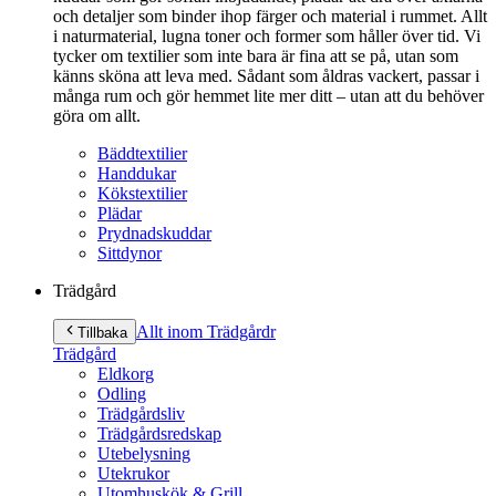
och detaljer som binder ihop färger och material i rummet. Allt
i naturmaterial, lugna toner och former som håller över tid. Vi
tycker om textilier som inte bara är fina att se på, utan som
känns sköna att leva med. Sådant som åldras vackert, passar i
många rum och gör hemmet lite mer ditt – utan att du behöver
göra om allt.
Bäddtextilier
Handdukar
Kökstextilier
Plädar
Prydnadskuddar
Sittdynor
Trädgård
Allt inom Trädgård
r
Tillbaka
Trädgård
Eldkorg
Odling
Trädgårdsliv
Trädgårdsredskap
Utebelysning
Utekrukor
Utomhuskök & Grill