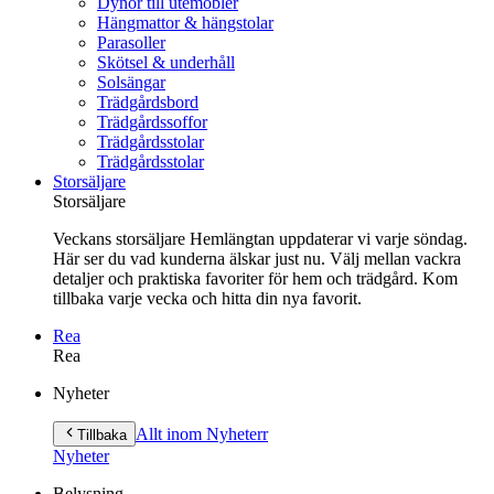
Dynor till utemöbler
Hängmattor & hängstolar
Parasoller
Skötsel & underhåll
Solsängar
Trädgårdsbord
Trädgårdssoffor
Trädgårdsstolar
Trädgårdsstolar
Storsäljare
Storsäljare
Veckans storsäljare Hemlängtan uppdaterar vi varje söndag.
Här ser du vad kunderna älskar just nu. Välj mellan vackra
detaljer och praktiska favoriter för hem och trädgård. Kom
tillbaka varje vecka och hitta din nya favorit.
Rea
Rea
Gå
Nyheter
vidare
till
Allt inom Nyheter
r
Tillbaka
innehåll
Nyheter
Belysning