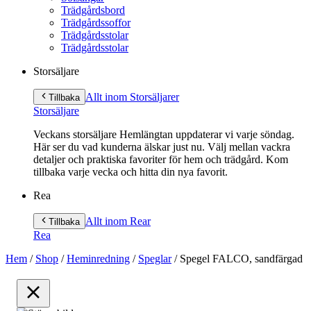
Trädgårdsbord
Trädgårdssoffor
Trädgårdsstolar
Trädgårdsstolar
Storsäljare
Allt inom Storsäljare
r
Tillbaka
Storsäljare
Veckans storsäljare Hemlängtan uppdaterar vi varje söndag.
Här ser du vad kunderna älskar just nu. Välj mellan vackra
detaljer och praktiska favoriter för hem och trädgård. Kom
tillbaka varje vecka och hitta din nya favorit.
Rea
Allt inom Rea
r
Tillbaka
Rea
Hem
/
Shop
/
Heminredning
/
Speglar
/
Spegel FALCO, sandfärgad