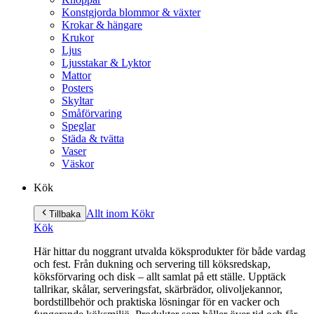
Konstgjorda blommor & växter
Krokar & hängare
Krukor
Ljus
Ljusstakar & Lyktor
Mattor
Posters
Skyltar
Småförvaring
Speglar
Städa & tvätta
Vaser
Väskor
Kök
Allt inom Kök
r
Tillbaka
Kök
Här hittar du noggrant utvalda köksprodukter för både vardag
och fest. Från dukning och servering till köksredskap,
köksförvaring och disk – allt samlat på ett ställe. Upptäck
tallrikar, skålar, serveringsfat, skärbrädor, olivoljekannor,
bordstillbehör och praktiska lösningar för en vacker och