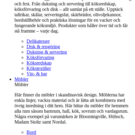
och fest. Från dukning och servering till köksredskap,
köksförvaring och disk – allt samlat på ett ställe. Upptäck
tallrikar, skålar, serveringsfat, skärbrädor, olivoljekannor,
bordstillbehör och praktiska lösningar för en vacker och
fungerande köksmiljö. Produkter som håller över tid och får
stå framme – varje dag.
Delikatesser
Disk & rengöring
Dukning & servering
Köksförvaring
Köksredskap
Kökstextilier
Vin- & bar
Möbler
Möbler
Här finner du möbler i skandinavisk design. Möblerna har
enkla linjer, vackra material och är lätta att kombinera med
övrig inredning i ditt hem. Här hittar du möbler för hemmets
alla rum såsom barnrum, hall, kök, sovrum och vardagsrum.
Några exempel på varumärken är Bloomingville, Hübsch,
Madam Stoltz samt Nordal.
Bord