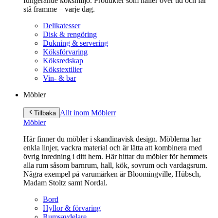
fungerande köksmiljö. Produkter som håller över tid och får
stå framme – varje dag.
Delikatesser
Disk & rengöring
Dukning & servering
Köksförvaring
Köksredskap
Kökstextilier
Vin- & bar
Möbler
Allt inom Möbler
r
Tillbaka
Möbler
Här finner du möbler i skandinavisk design. Möblerna har
enkla linjer, vackra material och är lätta att kombinera med
övrig inredning i ditt hem. Här hittar du möbler för hemmets
alla rum såsom barnrum, hall, kök, sovrum och vardagsrum.
Några exempel på varumärken är Bloomingville, Hübsch,
Madam Stoltz samt Nordal.
Bord
Hyllor & förvaring
Rumsavdelare