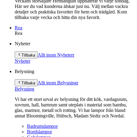
Veckans storsäljare Hemlängtan uppdaterar vi varje söndag.
Här ser du vad kunderna älskar just nu. Välj mellan vackra
detaljer och praktiska favoriter för hem och trädgård. Kom
tillbaka varje vecka och hitta din nya favorit.
Rea
Rea
Gå
Nyheter
vidare
till
Allt inom Nyheter
r
Tillbaka
innehåll
Nyheter
Belysning
Allt inom Belysning
r
Tillbaka
Belysning
Vi har ett stort urval av belysning för ditt kök, vardagsrum,
sovrum, hall, barnrum samt uteplats i material som bambu,
glas, marmor, metall och rotting. Vi har lampor från bland
annat Bloomingville, Hübsch, Madam Stoltz och Nordal.
Badrumslampor
Bordslampor