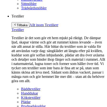
Sittmöbler
Trädgårdsmöbler
Textilier
Allt inom Textilier
r
Tillbaka
Textilier
Textilier är det som gör ett hem mjukt på riktigt. De dämpar
ljud, skapar värme och gör att rummet känns levande – även
när allt annat är stilla. Här hittar du textilier som är valda för
att användas varje dag: sängkläder att längta efter på kvällen,
kuddar som gör soffan inbjudande, plädar att dra över axlarna
och detaljer som binder ihop färger och material i rummet. Allt
i naturmaterial, lugna toner och former som håller över tid. Vi
tycker om textilier som inte bara är fina att se på, utan som
känns sköna att leva med. Sådant som åldras vackert, passar i
många rum och gör hemmet lite mer ditt – utan att du behöver
göra om allt.
Bäddtextilier
Handdukar
Kökstextilier
Plädar
Prydnadskuddar