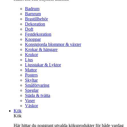
Badrum
Barnrum
Brastillbehör
Dekoration
Doft
Festdekoration
Knoppar
Konstgjorda blommor & växter
Krokar & hängare
Krukor
Ljus
Ljusstakar & Lyktor
Mattor
Posters
Skyltar
Småförvaring
Speglar
Städa & tvätta
Vaser
Väskor
Kök
Kök
Här hittar du noggrant utvalda köksprodukter för både vardag