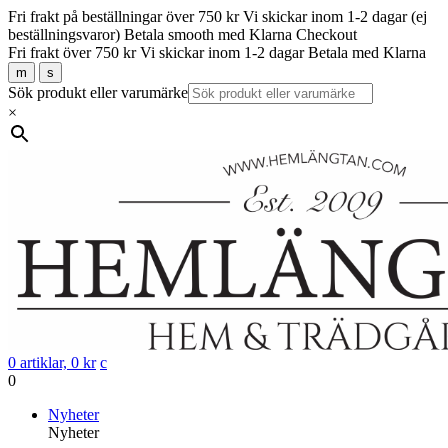
Fri frakt på beställningar över 750 kr
Vi skickar inom 1-2 dagar (ej
beställningsvaror)
Betala smooth med Klarna Checkout
Fri frakt över 750 kr
Vi skickar inom 1-2 dagar
Betala med Klarna
m
s
Sök produkt eller varumärke
×
0 artiklar,
0
kr
c
0
Gå
Nyheter
vidare
Nyheter