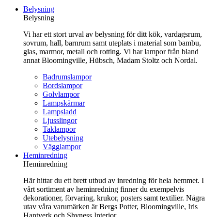
till
Belysning
innehåll
Belysning
Vi har ett stort urval av belysning för ditt kök, vardagsrum,
sovrum, hall, barnrum samt uteplats i material som bambu,
glas, marmor, metall och rotting. Vi har lampor från bland
annat Bloomingville, Hübsch, Madam Stoltz och Nordal.
Badrumslampor
Bordslampor
Golvlampor
Lampskärmar
Lampsladd
Ljusslingor
Taklampor
Utebelysning
Vägglampor
Heminredning
Heminredning
Här hittar du ett brett utbud av inredning för hela hemmet. I
vårt sortiment av heminredning finner du exempelvis
dekorationer, förvaring, krukor, posters samt textilier. Några
utav våra varumärken är Bergs Potter, Bloomingville, Iris
Hantverk och Shyness Interior.