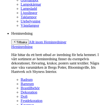
Golvlampor
Lampskärmar
Lampsladd
Ljusslingor
Taklampor
Utebelysning
Vägglampor
Heminredning
Allt inom Heminredning
r
Tillbaka
Heminredning
Här hittar du ett brett utbud av inredning för hela hemmet. I
vårt sortiment av heminredning finner du exempelvis
dekorationer, förvaring, krukor, posters samt textilier. Några
utav våra varumärken är Bergs Potter, Bloomingville, Iris
Hantverk och Shyness Interior.
Badrum
Barnrum
Brastillbehör
Dekoration
Doft
Festdekoration
Knoppar