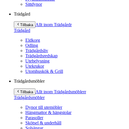
Sittdynor
Trädgård
Allt inom Trädgård
r
Tillbaka
Trädgård
Eldkorg
Odling
Trädgårdsliv
Trädgårdsredskap
Utebelysning
Utekrukor
Utomhuskök & Grill
Trädgårdsmöbler
Allt inom Trädgårdsmöbler
r
Tillbaka
Trädgårdsmöbler
Dynor till utemöbler
Hängmattor & hängstolar
Parasoller
Skötsel & underhåll
Solsängar