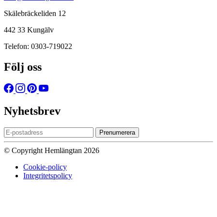
Skälebräckeliden 12
442 33 Kungälv
Telefon: 0303-719022
Följ oss
Nyhetsbrev
Prenumerera
© Copyright Hemlängtan 2026
Cookie-policy
Integritetspolicy
Sätt upp dig på väntelistan
Vi kommer att meddela dig när varan
finns i lager igen om du anger en giltig epost nedan.
Email
Vi kommer inte att dela din