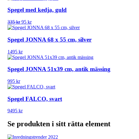
Spegel med kedja, guld
Det
Det
335
kr
95
kr
ursprungliga
nuvarande
priset
priset
var:
är:
Spegel JONNA 68 x 55 cm, silver
335 kr.
95 kr.
1495
kr
Spegel JONNA 51x39 cm, antik mässing
995
kr
Spegel FALCO, svart
9495
kr
Se produkten i sitt rätta element