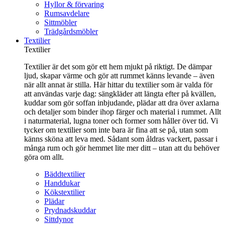
Hyllor & förvaring
Rumsavdelare
Sittmöbler
Trädgårdsmöbler
Textilier
Textilier
Textilier är det som gör ett hem mjukt på riktigt. De dämpar
ljud, skapar värme och gör att rummet känns levande – även
när allt annat är stilla. Här hittar du textilier som är valda för
att användas varje dag: sängkläder att längta efter på kvällen,
kuddar som gör soffan inbjudande, plädar att dra över axlarna
och detaljer som binder ihop färger och material i rummet. Allt
i naturmaterial, lugna toner och former som håller över tid. Vi
tycker om textilier som inte bara är fina att se på, utan som
känns sköna att leva med. Sådant som åldras vackert, passar i
många rum och gör hemmet lite mer ditt – utan att du behöver
göra om allt.
Bäddtextilier
Handdukar
Kökstextilier
Plädar
Prydnadskuddar
Sittdynor