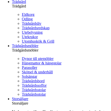
Trädgård
Trädgård
Eldkorg
Odling
Trädgårdsliv
Trädgårdsredskap
Utebelysning
Utekrukor
Utomhuskök & Grill
Trädgårdsmöbler
Trädgårdsmöbler
Dynor till utemöbler
Hängmattor & hängstolar
Parasoller
Skötsel & underhåll
Solsängar
Trädgårdsbord
Trädgårdssoffor
Trädgårdsstolar
Trädgårdsstolar
Storsäljare
Storsäljare