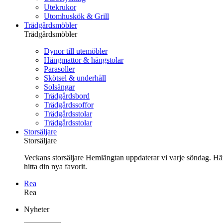
Utekrukor
Utomhuskök & Grill
Trädgårdsmöbler
Trädgårdsmöbler
Dynor till utemöbler
Hängmattor & hängstolar
Parasoller
Skötsel & underhåll
Solsängar
Trädgårdsbord
Trädgårdssoffor
Trädgårdsstolar
Trädgårdsstolar
Storsäljare
Storsäljare
Veckans storsäljare Hemlängtan uppdaterar vi varje söndag. Här 
hitta din nya favorit.
Rea
Rea
Gå
Nyheter
vidare