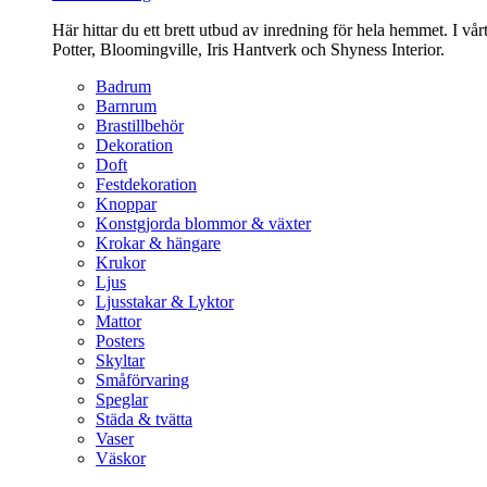
Här hittar du ett brett utbud av inredning för hela hemmet. I vå
Potter, Bloomingville, Iris Hantverk och Shyness Interior.
Badrum
Barnrum
Brastillbehör
Dekoration
Doft
Festdekoration
Knoppar
Konstgjorda blommor & växter
Krokar & hängare
Krukor
Ljus
Ljusstakar & Lyktor
Mattor
Posters
Skyltar
Småförvaring
Speglar
Städa & tvätta
Vaser
Väskor