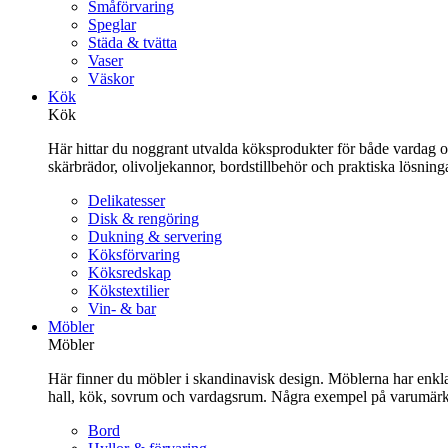
Småförvaring
Speglar
Städa & tvätta
Vaser
Väskor
Kök
Kök
Här hittar du noggrant utvalda köksprodukter för både vardag och 
skärbrädor, olivoljekannor, bordstillbehör och praktiska lösnin
Delikatesser
Disk & rengöring
Dukning & servering
Köksförvaring
Köksredskap
Kökstextilier
Vin- & bar
Möbler
Möbler
Här finner du möbler i skandinavisk design. Möblerna har enkla 
hall, kök, sovrum och vardagsrum. Några exempel på varumärk
Bord