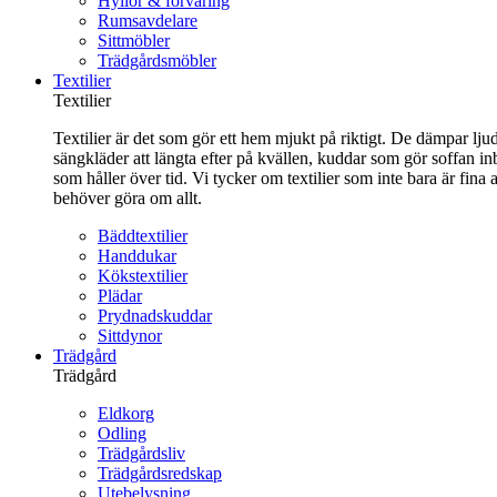
Hyllor & förvaring
Rumsavdelare
Sittmöbler
Trädgårdsmöbler
Textilier
Textilier
Textilier är det som gör ett hem mjukt på riktigt. De dämpar ljud
sängkläder att längta efter på kvällen, kuddar som gör soffan in
som håller över tid. Vi tycker om textilier som inte bara är fin
behöver göra om allt.
Bäddtextilier
Handdukar
Kökstextilier
Plädar
Prydnadskuddar
Sittdynor
Trädgård
Trädgård
Eldkorg
Odling
Trädgårdsliv
Trädgårdsredskap
Utebelysning