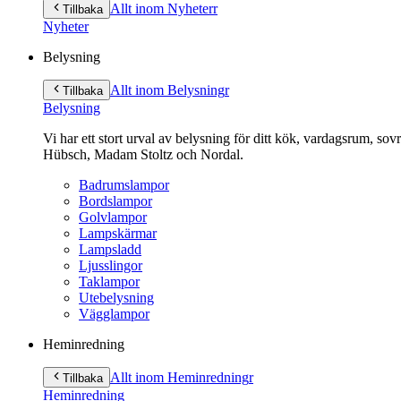
till
Allt inom Nyheter
r
Tillbaka
innehåll
Nyheter
Belysning
Allt inom Belysning
r
Tillbaka
Belysning
Vi har ett stort urval av belysning för ditt kök, vardagsrum, so
Hübsch, Madam Stoltz och Nordal.
Badrumslampor
Bordslampor
Golvlampor
Lampskärmar
Lampsladd
Ljusslingor
Taklampor
Utebelysning
Vägglampor
Heminredning
Allt inom Heminredning
r
Tillbaka
Heminredning