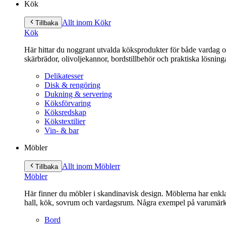
Kök
Allt inom Kök
r
Tillbaka
Kök
Här hittar du noggrant utvalda köksprodukter för både vardag och 
skärbrädor, olivoljekannor, bordstillbehör och praktiska lösnin
Delikatesser
Disk & rengöring
Dukning & servering
Köksförvaring
Köksredskap
Kökstextilier
Vin- & bar
Möbler
Allt inom Möbler
r
Tillbaka
Möbler
Här finner du möbler i skandinavisk design. Möblerna har enkla 
hall, kök, sovrum och vardagsrum. Några exempel på varumärk
Bord