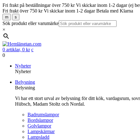
Fri frakt på beställningar över 750 kr
Vi skickar inom 1-2 dagar (ej be
Fri frakt över 750 kr
Vi skickar inom 1-2 dagar
Betala med Klarna
m
s
Sök produkt eller varumärke
×
0 artiklar,
0
kr
c
0
Gå
Nyheter
vidare
Nyheter
till
Belysning
innehåll
Belysning
Vi har ett stort urval av belysning för ditt kök, vardagsrum, so
Hübsch, Madam Stoltz och Nordal.
Badrumslampor
Bordslampor
Golvlampor
Lampskärmar
Lampsladd