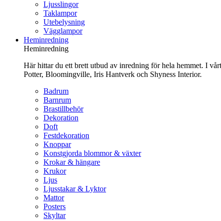
Ljusslingor
Taklampor
Utebelysning
Vägglampor
Heminredning
Heminredning
Här hittar du ett brett utbud av inredning för hela hemmet. I vå
Potter, Bloomingville, Iris Hantverk och Shyness Interior.
Badrum
Barnrum
Brastillbehör
Dekoration
Doft
Festdekoration
Knoppar
Konstgjorda blommor & växter
Krokar & hängare
Krukor
Ljus
Ljusstakar & Lyktor
Mattor
Posters
Skyltar