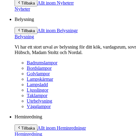
till
Allt inom Nyheter
r
Tillbaka
innehåll
Nyheter
Belysning
Allt inom Belysning
r
Tillbaka
Belysning
Vi har ett stort urval av belysning för ditt kök, vardagsrum, so
Hübsch, Madam Stoltz och Nordal.
Badrumslampor
Bordslampor
Golvlampor
Lampskärmar
Lampsladd
Ljusslingor
Taklampor
Utebelysning
Vägglampor
Heminredning
Allt inom Heminredning
r
Tillbaka
Heminredning