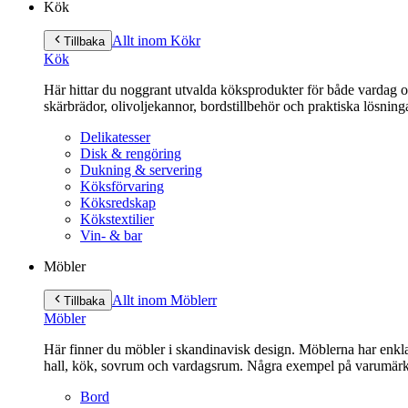
Kök
Allt inom Kök
r
Tillbaka
Kök
Här hittar du noggrant utvalda köksprodukter för både vardag och 
skärbrädor, olivoljekannor, bordstillbehör och praktiska lösnin
Delikatesser
Disk & rengöring
Dukning & servering
Köksförvaring
Köksredskap
Kökstextilier
Vin- & bar
Möbler
Allt inom Möbler
r
Tillbaka
Möbler
Här finner du möbler i skandinavisk design. Möblerna har enkla 
hall, kök, sovrum och vardagsrum. Några exempel på varumärk
Bord