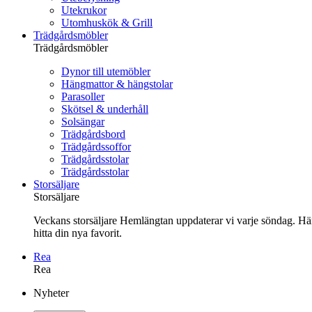
Utekrukor
Utomhuskök & Grill
Trädgårdsmöbler
Trädgårdsmöbler
Dynor till utemöbler
Hängmattor & hängstolar
Parasoller
Skötsel & underhåll
Solsängar
Trädgårdsbord
Trädgårdssoffor
Trädgårdsstolar
Trädgårdsstolar
Storsäljare
Storsäljare
Veckans storsäljare Hemlängtan uppdaterar vi varje söndag. Här 
hitta din nya favorit.
Rea
Rea
Gå
Nyheter
vidare