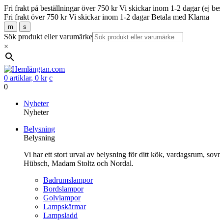
Fri frakt på beställningar över 750 kr
Vi skickar inom 1-2 dagar (ej be
Fri frakt över 750 kr
Vi skickar inom 1-2 dagar
Betala med Klarna
m
s
Sök produkt eller varumärke
×
0 artiklar,
0
kr
c
0
Gå
Nyheter
vidare
Nyheter
till
Belysning
innehåll
Belysning
Vi har ett stort urval av belysning för ditt kök, vardagsrum, so
Hübsch, Madam Stoltz och Nordal.
Badrumslampor
Bordslampor
Golvlampor
Lampskärmar
Lampsladd