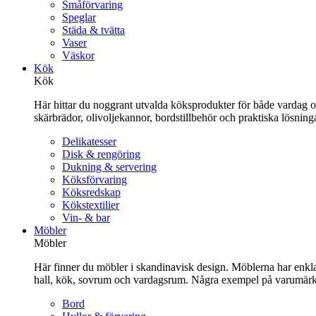
Småförvaring
Speglar
Städa & tvätta
Vaser
Väskor
Kök
Kök
Här hittar du noggrant utvalda köksprodukter för både vardag och 
skärbrädor, olivoljekannor, bordstillbehör och praktiska lösnin
Delikatesser
Disk & rengöring
Dukning & servering
Köksförvaring
Köksredskap
Kökstextilier
Vin- & bar
Möbler
Möbler
Här finner du möbler i skandinavisk design. Möblerna har enkla 
hall, kök, sovrum och vardagsrum. Några exempel på varumärk
Bord