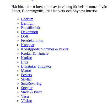
Här hittar du ett brett utbud av inredning för hela hemmet. I vå
Potter, Bloomingville, Iris Hantverk och Shyness Interior.
Badrum
Barnrum
Brastillbehör
Dekoration
Doft
Festdekoration
Knoppar
Konstgjorda blommor & växter
Krokar & hängare
Krukor
Ljus
Ljusstakar & Lyktor
Mattor
Posters
Skyltar
Småförvaring
Speglar
Städa & tvätta
Vaser
Väskor