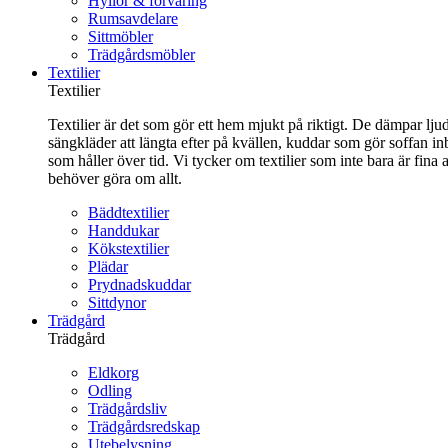
Hyllor & förvaring
Rumsavdelare
Sittmöbler
Trädgårdsmöbler
Textilier
Textilier
Textilier är det som gör ett hem mjukt på riktigt. De dämpar ljud
sängkläder att längta efter på kvällen, kuddar som gör soffan in
som håller över tid. Vi tycker om textilier som inte bara är fin
behöver göra om allt.
Bäddtextilier
Handdukar
Kökstextilier
Plädar
Prydnadskuddar
Sittdynor
Trädgård
Trädgård
Eldkorg
Odling
Trädgårdsliv
Trädgårdsredskap
Utebelysning