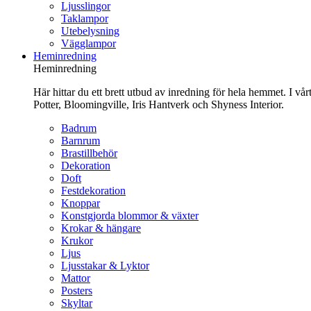
Ljusslingor
Taklampor
Utebelysning
Vägglampor
Heminredning
Heminredning
Här hittar du ett brett utbud av inredning för hela hemmet. I vå
Potter, Bloomingville, Iris Hantverk och Shyness Interior.
Badrum
Barnrum
Brastillbehör
Dekoration
Doft
Festdekoration
Knoppar
Konstgjorda blommor & växter
Krokar & hängare
Krukor
Ljus
Ljusstakar & Lyktor
Mattor
Posters
Skyltar