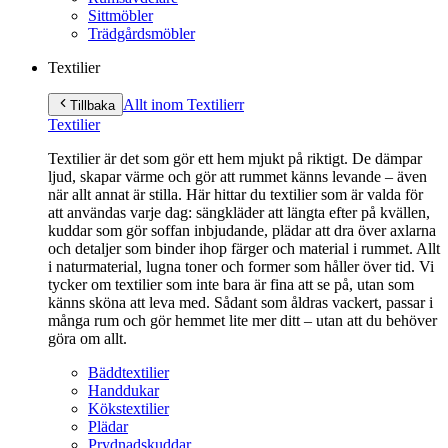
Sittmöbler
Trädgårdsmöbler
Textilier
Allt inom Textilier
r
Tillbaka
Textilier
Textilier är det som gör ett hem mjukt på riktigt. De dämpar
ljud, skapar värme och gör att rummet känns levande – även
när allt annat är stilla. Här hittar du textilier som är valda för
att användas varje dag: sängkläder att längta efter på kvällen,
kuddar som gör soffan inbjudande, plädar att dra över axlarna
och detaljer som binder ihop färger och material i rummet. Allt
i naturmaterial, lugna toner och former som håller över tid. Vi
tycker om textilier som inte bara är fina att se på, utan som
känns sköna att leva med. Sådant som åldras vackert, passar i
många rum och gör hemmet lite mer ditt – utan att du behöver
göra om allt.
Bäddtextilier
Handdukar
Kökstextilier
Plädar
Prydnadskuddar