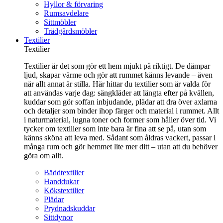
Hyllor & förvaring
Rumsavdelare
Sittmöbler
Trädgårdsmöbler
Textilier
Textilier
Textilier är det som gör ett hem mjukt på riktigt. De dämpar
ljud, skapar värme och gör att rummet känns levande – även
när allt annat är stilla. Här hittar du textilier som är valda för
att användas varje dag: sängkläder att längta efter på kvällen,
kuddar som gör soffan inbjudande, plädar att dra över axlarna
och detaljer som binder ihop färger och material i rummet. Allt
i naturmaterial, lugna toner och former som håller över tid. Vi
tycker om textilier som inte bara är fina att se på, utan som
känns sköna att leva med. Sådant som åldras vackert, passar i
många rum och gör hemmet lite mer ditt – utan att du behöver
göra om allt.
Bäddtextilier
Handdukar
Kökstextilier
Plädar
Prydnadskuddar
Sittdynor