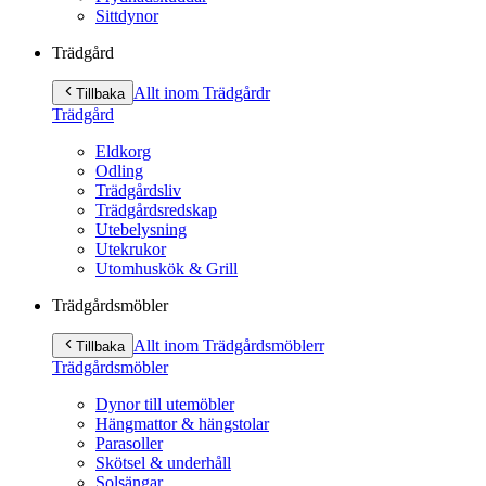
Sittdynor
Trädgård
Allt inom Trädgård
r
Tillbaka
Trädgård
Eldkorg
Odling
Trädgårdsliv
Trädgårdsredskap
Utebelysning
Utekrukor
Utomhuskök & Grill
Trädgårdsmöbler
Allt inom Trädgårdsmöbler
r
Tillbaka
Trädgårdsmöbler
Dynor till utemöbler
Hängmattor & hängstolar
Parasoller
Skötsel & underhåll
Solsängar