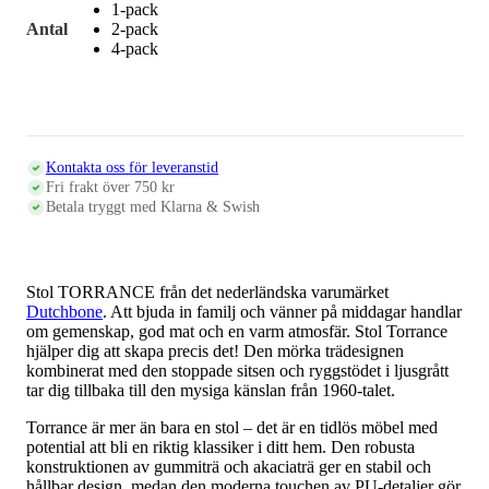
1-pack
Antal
2-pack
4-pack
Kontakta oss för leveranstid
Fri frakt över 750 kr
Betala tryggt med Klarna & Swish
Stol TORRANCE från det nederländska varumärket
Dutchbone
. Att bjuda in familj och vänner på middagar handlar
om gemenskap, god mat och en varm atmosfär. Stol Torrance
hjälper dig att skapa precis det! Den mörka trädesignen
kombinerat med den stoppade sitsen och ryggstödet i ljusgrått
tar dig tillbaka till den mysiga känslan från 1960-talet.
Torrance är mer än bara en stol – det är en tidlös möbel med
potential att bli en riktig klassiker i ditt hem. Den robusta
konstruktionen av gummiträ och akaciaträ ger en stabil och
hållbar design, medan den moderna touchen av PU-detaljer gör