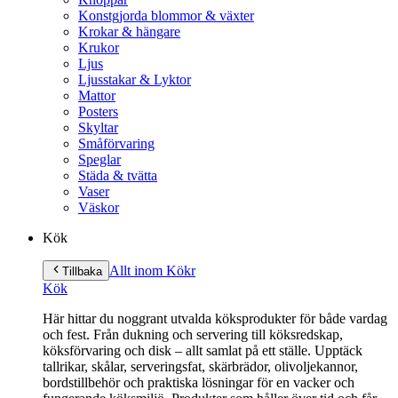
Konstgjorda blommor & växter
Krokar & hängare
Krukor
Ljus
Ljusstakar & Lyktor
Mattor
Posters
Skyltar
Småförvaring
Speglar
Städa & tvätta
Vaser
Väskor
Kök
Allt inom Kök
r
Tillbaka
Kök
Här hittar du noggrant utvalda köksprodukter för både vardag
och fest. Från dukning och servering till köksredskap,
köksförvaring och disk – allt samlat på ett ställe. Upptäck
tallrikar, skålar, serveringsfat, skärbrädor, olivoljekannor,
bordstillbehör och praktiska lösningar för en vacker och