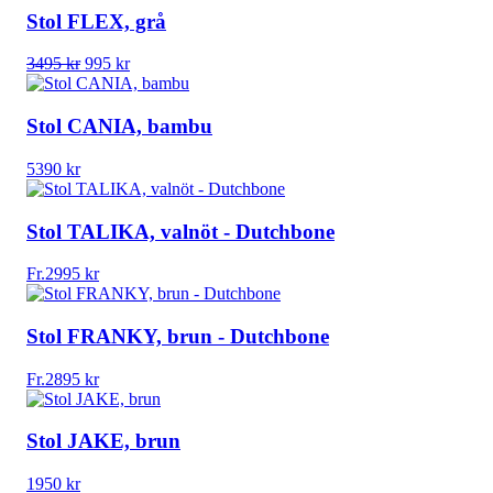
Stol FLEX, grå
Det
Det
3495
kr
995
kr
ursprungliga
nuvarande
priset
priset
var:
är:
Stol CANIA, bambu
3495 kr.
995 kr.
5390
kr
Stol TALIKA, valnöt - Dutchbone
Fr.
2995
kr
Stol FRANKY, brun - Dutchbone
Fr.
2895
kr
Stol JAKE, brun
1950
kr