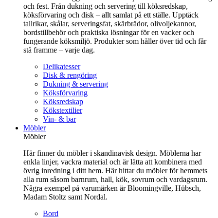
och fest. Från dukning och servering till köksredskap,
köksförvaring och disk – allt samlat på ett ställe. Upptäck
tallrikar, skålar, serveringsfat, skärbrädor, olivoljekannor,
bordstillbehör och praktiska lösningar för en vacker och
fungerande köksmiljö. Produkter som håller över tid och får
stå framme – varje dag.
Delikatesser
Disk & rengöring
Dukning & servering
Köksförvaring
Köksredskap
Kökstextilier
Vin- & bar
Möbler
Möbler
Här finner du möbler i skandinavisk design. Möblerna har
enkla linjer, vackra material och är lätta att kombinera med
övrig inredning i ditt hem. Här hittar du möbler för hemmets
alla rum såsom barnrum, hall, kök, sovrum och vardagsrum.
Några exempel på varumärken är Bloomingville, Hübsch,
Madam Stoltz samt Nordal.
Bord