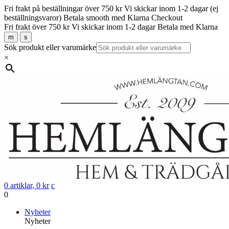
Fri frakt på beställningar över 750 kr
Vi skickar inom 1-2 dagar (ej
beställningsvaror)
Betala smooth med Klarna Checkout
Fri frakt över 750 kr
Vi skickar inom 1-2 dagar
Betala med Klarna
m
s
Sök produkt eller varumärke
×
0 artiklar,
0
kr
c
0
Gå
Nyheter
vidare
Nyheter