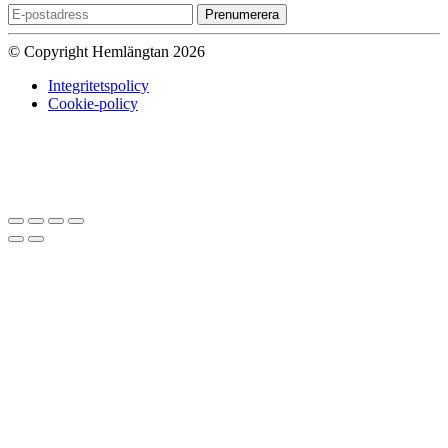
Prenumerera
© Copyright Hemlängtan 2026
Integritetspolicy
Cookie-policy
Sätt upp dig på väntelistan
Vi kommer att meddela dig när varan
finns i lager igen om du anger en giltig epost nedan.
Email
Vi kommer inte att dela din
epost-adress med någon annan.
Meddela mig när varan finns i lager