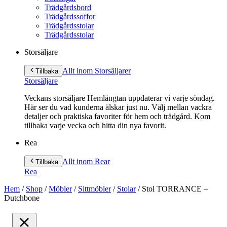
Trädgårdsbord
Trädgårdssoffor
Trädgårdsstolar
Trädgårdsstolar
Storsäljare
Allt inom Storsäljare
r
Tillbaka
Storsäljare
Veckans storsäljare Hemlängtan uppdaterar vi varje söndag.
Här ser du vad kunderna älskar just nu. Välj mellan vackra
detaljer och praktiska favoriter för hem och trädgård. Kom
tillbaka varje vecka och hitta din nya favorit.
Rea
Allt inom Rea
r
Tillbaka
Rea
Hem
/
Shop
/
Möbler
/
Sittmöbler
/
Stolar
/
Stol TORRANCE –
Dutchbone