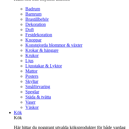
Badrum
Barnrum
Brastillbehör
Dekoration
Doft
Festdekoration
Knoppar
Konstgjorda blommor & växter
Krokar & hängare
Krukor
Ljus
Ljusstakar & Lyktor
Mattor
Posters
Skyltar
Småförvaring
Speglar
Städa & tvätta
Vaser
Väskor
Kök
Kök
Här hittar du noggrant utvalda köksprodukter för både vardag