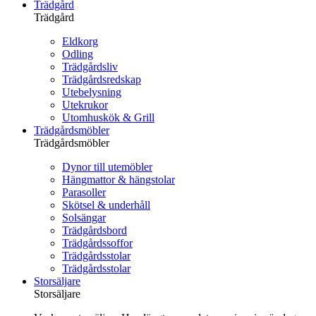
Trädgård
Trädgård
Eldkorg
Odling
Trädgårdsliv
Trädgårdsredskap
Utebelysning
Utekrukor
Utomhuskök & Grill
Trädgårdsmöbler
Trädgårdsmöbler
Dynor till utemöbler
Hängmattor & hängstolar
Parasoller
Skötsel & underhåll
Solsängar
Trädgårdsbord
Trädgårdssoffor
Trädgårdsstolar
Trädgårdsstolar
Storsäljare
Storsäljare