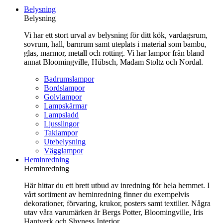
till
Belysning
innehåll
Belysning
Vi har ett stort urval av belysning för ditt kök, vardagsrum,
sovrum, hall, barnrum samt uteplats i material som bambu,
glas, marmor, metall och rotting. Vi har lampor från bland
annat Bloomingville, Hübsch, Madam Stoltz och Nordal.
Badrumslampor
Bordslampor
Golvlampor
Lampskärmar
Lampsladd
Ljusslingor
Taklampor
Utebelysning
Vägglampor
Heminredning
Heminredning
Här hittar du ett brett utbud av inredning för hela hemmet. I
vårt sortiment av heminredning finner du exempelvis
dekorationer, förvaring, krukor, posters samt textilier. Några
utav våra varumärken är Bergs Potter, Bloomingville, Iris
Hantverk och Shyness Interior.