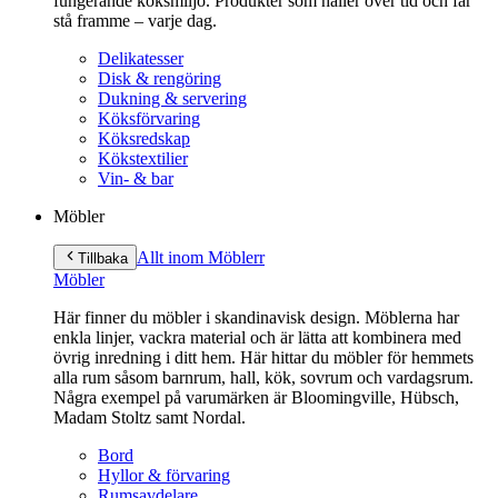
fungerande köksmiljö. Produkter som håller över tid och får
stå framme – varje dag.
Delikatesser
Disk & rengöring
Dukning & servering
Köksförvaring
Köksredskap
Kökstextilier
Vin- & bar
Möbler
Allt inom Möbler
r
Tillbaka
Möbler
Här finner du möbler i skandinavisk design. Möblerna har
enkla linjer, vackra material och är lätta att kombinera med
övrig inredning i ditt hem. Här hittar du möbler för hemmets
alla rum såsom barnrum, hall, kök, sovrum och vardagsrum.
Några exempel på varumärken är Bloomingville, Hübsch,
Madam Stoltz samt Nordal.
Bord
Hyllor & förvaring
Rumsavdelare