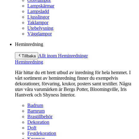
Golvlampor
Lampskärmar
Lampsladd
Ljusslingor
Taklampor
Utebelysning
Vägglampor
Heminredning
Allt inom Heminredning
r
Tillbaka
Heminredning
Här hittar du ett brett utbud av inredning för hela hemmet. I
vårt sortiment av heminredning finner du exempelvis
dekorationer, förvaring, krukor, posters samt textilier. Några
utav våra varumärken är Bergs Potter, Bloomingville, Iris
Hantverk och Shyness Interior.
Badrum
Barnrum
Brastillbehör
Dekoration
Doft
Festdekoration
Knoppar