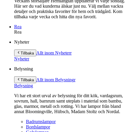
Veckans storsäljare Hemlängtan uppdaterar vi varje söndag.
Här ser du vad kunderna älskar just nu. Välj mellan vackra
detaljer och praktiska favoriter för hem och trädgård. Kom
tillbaka varje vecka och hitta din nya favorit.
Rea
Rea
Gå
Nyheter
vidare
till
Allt inom Nyheter
r
Tillbaka
innehåll
Nyheter
Belysning
Allt inom Belysning
r
Tillbaka
Belysning
Vi har ett stort urval av belysning för ditt kök, vardagsrum,
sovrum, hall, barnrum samt uteplats i material som bambu,
glas, marmor, metall och rotting. Vi har lampor från bland
annat Bloomingville, Hübsch, Madam Stoltz och Nordal.
Badrumslampor
Bordslampor