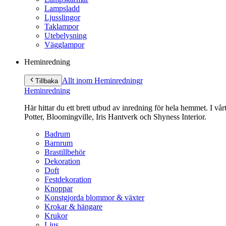
Lampsladd
Ljusslingor
Taklampor
Utebelysning
Vägglampor
Heminredning
Allt inom Heminredning
r
Tillbaka
Heminredning
Här hittar du ett brett utbud av inredning för hela hemmet. I vå
Potter, Bloomingville, Iris Hantverk och Shyness Interior.
Badrum
Barnrum
Brastillbehör
Dekoration
Doft
Festdekoration
Knoppar
Konstgjorda blommor & växter
Krokar & hängare
Krukor
Ljus