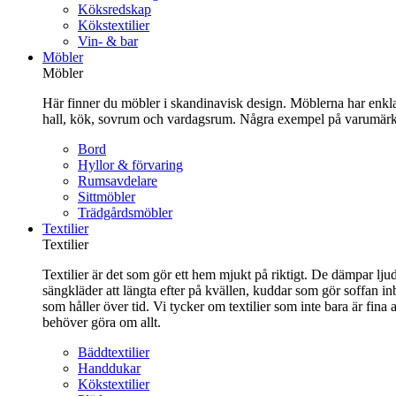
Köksredskap
Kökstextilier
Vin- & bar
Möbler
Möbler
Här finner du möbler i skandinavisk design. Möblerna har enkla 
hall, kök, sovrum och vardagsrum. Några exempel på varumärk
Bord
Hyllor & förvaring
Rumsavdelare
Sittmöbler
Trädgårdsmöbler
Textilier
Textilier
Textilier är det som gör ett hem mjukt på riktigt. De dämpar ljud
sängkläder att längta efter på kvällen, kuddar som gör soffan in
som håller över tid. Vi tycker om textilier som inte bara är fin
behöver göra om allt.
Bäddtextilier
Handdukar
Kökstextilier