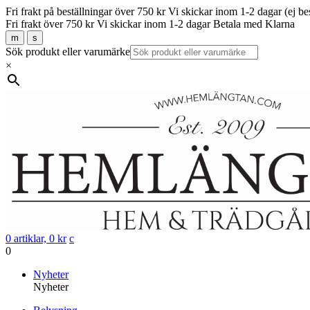
Fri frakt på beställningar över 750 kr
Vi skickar inom 1-2 dagar (ej be
Fri frakt över 750 kr
Vi skickar inom 1-2 dagar
Betala med Klarna
m
s
Sök produkt eller varumärke
×
0 artiklar,
0
kr
c
0
Gå
Nyheter
vidare
Nyheter
till