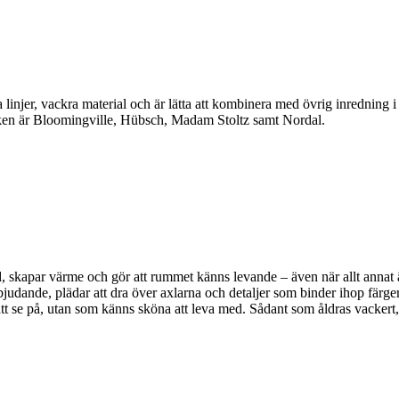
linjer, vackra material och är lätta att kombinera med övrig inredning 
en är Bloomingville, Hübsch, Madam Stoltz samt Nordal.
, skapar värme och gör att rummet känns levande – även när allt annat är 
bjudande, plädar att dra över axlarna och detaljer som binder ihop färger
a att se på, utan som känns sköna att leva med. Sådant som åldras vackert