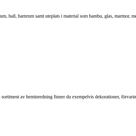
vrum, hall, barnrum samt uteplats i material som bambu, glas, marmor, m
rt sortiment av heminredning finner du exempelvis dekorationer, förvari