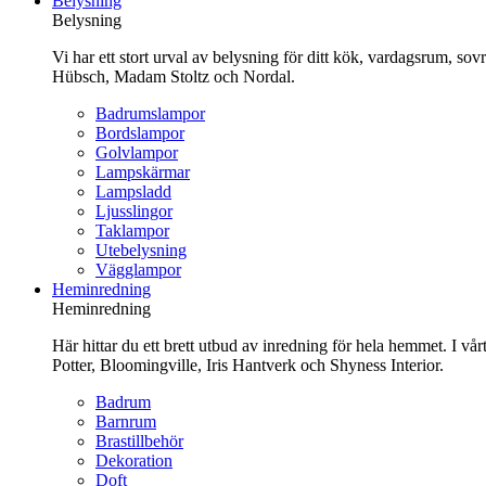
Belysning
innehåll
Belysning
Vi har ett stort urval av belysning för ditt kök, vardagsrum, so
Hübsch, Madam Stoltz och Nordal.
Badrumslampor
Bordslampor
Golvlampor
Lampskärmar
Lampsladd
Ljusslingor
Taklampor
Utebelysning
Vägglampor
Heminredning
Heminredning
Här hittar du ett brett utbud av inredning för hela hemmet. I vå
Potter, Bloomingville, Iris Hantverk och Shyness Interior.
Badrum
Barnrum
Brastillbehör
Dekoration
Doft