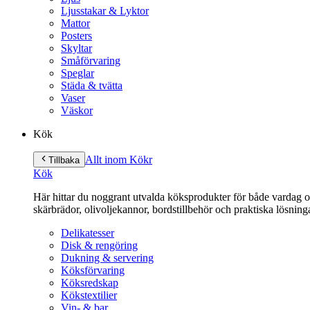
Ljusstakar & Lyktor
Mattor
Posters
Skyltar
Småförvaring
Speglar
Städa & tvätta
Vaser
Väskor
Kök
Allt inom Kök
r
Tillbaka
Kök
Här hittar du noggrant utvalda köksprodukter för både vardag och 
skärbrädor, olivoljekannor, bordstillbehör och praktiska lösnin
Delikatesser
Disk & rengöring
Dukning & servering
Köksförvaring
Köksredskap
Kökstextilier
Vin- & bar