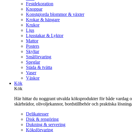
Festdekoration
Knoppar
Konstgjorda blommor & växter
Krokar & hängare
Krukor
Ljus
Ljusstakar & Lyktor
Mattor
Posters
Skyltar
Småförvaring
Speglar
Städa & tvätta
Vaser
Väskor
Kök
Kök
Här hittar du noggrant utvalda köksprodukter för både vardag och 
skärbrädor, olivoljekannor, bordstillbehör och praktiska lösnin
Delikatesser
Disk & rengöring
Dukning & servering
Köksförvaring