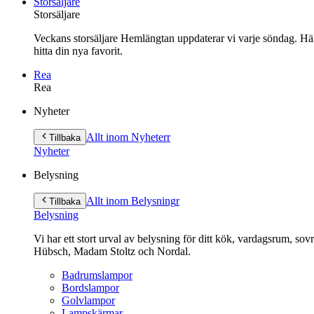
Storsäljare
Storsäljare
Veckans storsäljare Hemlängtan uppdaterar vi varje söndag. Här 
hitta din nya favorit.
Rea
Rea
Gå
Nyheter
vidare
till
Allt inom Nyheter
r
Tillbaka
innehåll
Nyheter
Belysning
Allt inom Belysning
r
Tillbaka
Belysning
Vi har ett stort urval av belysning för ditt kök, vardagsrum, so
Hübsch, Madam Stoltz och Nordal.
Badrumslampor
Bordslampor
Golvlampor
Lampskärmar