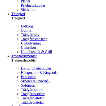
Plädar
Prydnadskuddar
Sittdynor
Trädgård
Trädgård
Eldkorg
Odling
Trädgårdsliv
Trädgårdsredskap
Utebelysning
Utekrukor
Utomhuskök & Grill
Trädgårdsmöbler
Trädgårdsmöbler
Dynor till utemöbler
Hängmattor & hängstolar
Parasoller
Skötsel & underhåll
Solsängar
Trädgårdsbord
Trädgårdssoffor
Trädgårdsstolar
Trädgårdsstolar