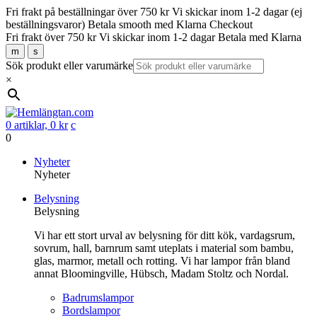
Fri frakt på beställningar över 750 kr
Vi skickar inom 1-2 dagar (ej
beställningsvaror)
Betala smooth med Klarna Checkout
Fri frakt över 750 kr
Vi skickar inom 1-2 dagar
Betala med Klarna
m
s
Sök produkt eller varumärke
×
0 artiklar,
0
kr
c
0
Gå
Nyheter
vidare
Nyheter
till
Belysning
innehåll
Belysning
Vi har ett stort urval av belysning för ditt kök, vardagsrum,
sovrum, hall, barnrum samt uteplats i material som bambu,
glas, marmor, metall och rotting. Vi har lampor från bland
annat Bloomingville, Hübsch, Madam Stoltz och Nordal.
Badrumslampor
Bordslampor