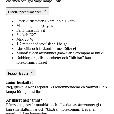
charmen och gör varje lampa unik.
Produktspecifikationer
Storlek: diameter 16 cm, höjd 18 cm
Material: järn, opalglas
Färg: mässing, vit
Sockel: E27
Max 25 W
1,7 m tvinnad textilsladd i beige
Ljuskälla och takkontakt medföljer ej
Munblåst och återvunnet glas– varje exemplar är unikt
Bubblor, oregelbundenheter och ”blixtrar” kan
förekomma i glaset
Frågor & svar
Ingår ljuskälla?
Nej, ljuskälla köps separat. Vi rekommenderar en varmvit E27-
lampa för mjukast ljus.
Är glaset helt jämnt?
Eftersom glaset är munblåst och tillverkat av återvunnet glas
kan små skiftningar och “blixtrar” förekomma. Det är en
naturlig del av hantverket.