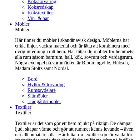
Köksförvaring
Köksredskap
Kökstextilier
Vin- & bar
Möbler
Möbler
Här finner du möbler i skandinavisk design. Möblerna har
enkla linjer, vackra material och är lätta att kombinera med
övrig inredning i ditt hem. Här hittar du möbler för hemmets
alla rum såsom barnrum, hall, kök, sovrum och vardagsrum.
Några exempel på varumärken är Bloomingville, Hübsch,
Madam Stoltz samt Nordal.
Bord
Hyllor & förvaring
Rumsavdelare
Sittmöbler
Trädgårdsmöbler
Textilier
Textilier
Textilier är det som gör ett hem mjukt på riktigt. De dämpar
ljud, skapar värme och gör att rummet känns levande – även
när allt annat är stilla. Här hittar du textilier som är valda för