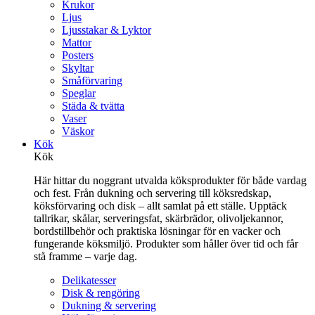
Krukor
Ljus
Ljusstakar & Lyktor
Mattor
Posters
Skyltar
Småförvaring
Speglar
Städa & tvätta
Vaser
Väskor
Kök
Kök
Här hittar du noggrant utvalda köksprodukter för både vardag
och fest. Från dukning och servering till köksredskap,
köksförvaring och disk – allt samlat på ett ställe. Upptäck
tallrikar, skålar, serveringsfat, skärbrädor, olivoljekannor,
bordstillbehör och praktiska lösningar för en vacker och
fungerande köksmiljö. Produkter som håller över tid och får
stå framme – varje dag.
Delikatesser
Disk & rengöring
Dukning & servering