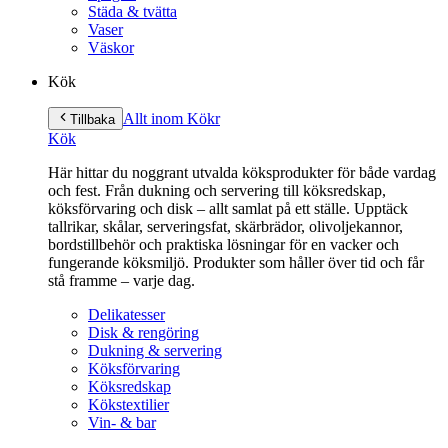
Städa & tvätta
Vaser
Väskor
Kök
Allt inom Kök
r
Tillbaka
Kök
Här hittar du noggrant utvalda köksprodukter för både vardag
och fest. Från dukning och servering till köksredskap,
köksförvaring och disk – allt samlat på ett ställe. Upptäck
tallrikar, skålar, serveringsfat, skärbrädor, olivoljekannor,
bordstillbehör och praktiska lösningar för en vacker och
fungerande köksmiljö. Produkter som håller över tid och får
stå framme – varje dag.
Delikatesser
Disk & rengöring
Dukning & servering
Köksförvaring
Köksredskap
Kökstextilier
Vin- & bar