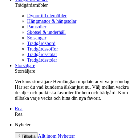
Trädgårdsmöbler
Dynor till utemöbler
Hängmattor & hängstolar
Parasoller
Skötsel & underhåll
Solsängar
Trädgårdsbord
Trädgårdssoffor
Trädgårdsstolar
Trädgårdsstolar
Storsäljare
Storsäljare
Veckans storsäljare Hemlängtan uppdaterar vi varje söndag.
Här ser du vad kunderna älskar just nu. Välj mellan vackra
detaljer och praktiska favoriter för hem och trädgård. Kom
tillbaka varje vecka och hitta din nya favorit.
Rea
Rea
Gå
Nyheter
vidare
till
Allt inom Nyheter
r
Tillbaka