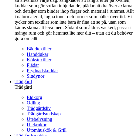
att användas varje dag: sängkläder att längta efter på kvällen,
kuddar som gör soffan inbjudande, plädar att dra över axlarna
och detaljer som binder ihop färger och material i rummet. Allt
i naturmaterial, lugna toner och former som håller över tid. Vi
tycker om textilier som inte bara är fina att se på, utan som
känns sköna att leva med. Sådant som åldras vackert, passar i
många rum och gör hemmet lite mer ditt – utan att du behöver
göra om allt.
Bäddtextilier
Handdukar
Kökstextilier
Plädar
Prydnadskuddar
Sittdynor
Trädgård
Trädgård
Eldkorg
Odling
Trädgårdsliv
Trädgårdsredskap
Utebelysning
Utekrukor
Utomhuskök & Grill
Trädgårdsmöbler