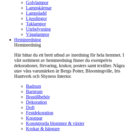
Golvlampor
Lampskärmar
Lampsladd
Ljusslingor
Taklampor
Utebelysning
Vägglampor
Heminredning
Heminredning
Här hittar du ett brett utbud av inredning för hela hemmet. I
vårt sortiment av heminredning finner du exempelvis
dekorationer, förvaring, krukor, posters samt textilier. Några
utav våra varumärken är Bergs Potter, Bloomingville, Iris
Hantverk och Shyness Interior.
Badrum
Barnrum
Brastillbehör
Dekoration
Doft
Festdekoration
Knoppar
Konstgjorda blommor & växter
Krokar & hängare