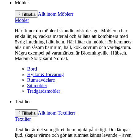
Möbler
Allt inom Möbler
r
Tillbaka
Möbler
Här finner du möbler i skandinavisk design. Möblerna har
enkla linjer, vackra material och är lätta att kombinera med
övrig inredning i ditt hem. Här hittar du möbler för hemmets
alla rum såsom barnrum, hall, kök, sovrum och vardagsrum.
Några exempel på varumärken är Bloomingville, Hübsch,
Madam Stoltz samt Nordal.
Bord
Hyllor & förvaring
Rumsavdelare
Sittmöbler
Trädgårdsmöbler
Textilier
Allt inom Textilier
r
Tillbaka
Textilier
Textilier är det som gör ett hem mjukt på riktigt. De dämpar
ljud, skapar värme och gör att rummet känns levande – även