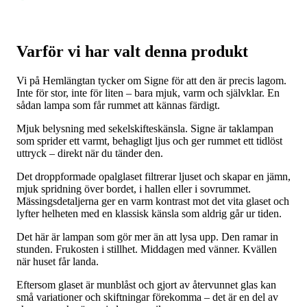
Varför vi har valt denna produkt
Vi på Hemlängtan tycker om Signe för att den är precis lagom.
Inte för stor, inte för liten – bara mjuk, varm och självklar. En
sådan lampa som får rummet att kännas färdigt.
Mjuk belysning med sekelskifteskänsla. Signe är taklampan
som sprider ett varmt, behagligt ljus och ger rummet ett tidlöst
uttryck – direkt när du tänder den.
Det droppformade opalglaset filtrerar ljuset och skapar en jämn,
mjuk spridning över bordet, i hallen eller i sovrummet.
Mässingsdetaljerna ger en varm kontrast mot det vita glaset och
lyfter helheten med en klassisk känsla som aldrig går ur tiden.
Det här är lampan som gör mer än att lysa upp. Den ramar in
stunden. Frukosten i stillhet. Middagen med vänner. Kvällen
när huset får landa.
Eftersom glaset är munblåst och gjort av återvunnet glas kan
små variationer och skiftningar förekomma – det är en del av