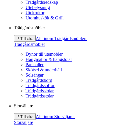
Trädgårdsredskap
Utebelysning
Utekrukor
Utomhuskök & Grill
Trädgårdsmöbler
Allt inom Trädgårdsmöbler
r
Tillbaka
Trädgårdsmöbler
Dynor till utemöbler
Hängmattor & hängstolar
Parasoller
Skötsel & underhåll
Solsängar
Trädgårdsbord
Trädgårdssoffor
Trädgårdsstolar
Trädgårdsstolar
Storsäljare
Allt inom Storsäljare
r
Tillbaka
Storsäljare