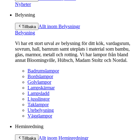
innehåll
Nyheter
Belysning
Allt inom Belysning
r
Tillbaka
Belysning
Vi har ett stort urval av belysning för ditt kök, vardagsrum,
sovrum, hall, barnrum samt uteplats i material som bambu,
glas, marmor, metall och rotting. Vi har lampor från bland
annat Bloomingville, Hübsch, Madam Stoltz och Nordal.
Badrumslampor
Bordslampor
Golvlampor
Lampskärmar
Lampsladd
Ljusslingor
Taklampor
Utebelysning
Vägglampor
Heminredning
Allt inom Heminredning
r
Tillbaka