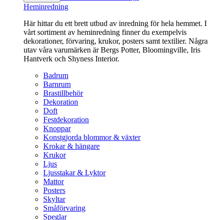
Heminredning
Här hittar du ett brett utbud av inredning för hela hemmet. I
vårt sortiment av heminredning finner du exempelvis
dekorationer, förvaring, krukor, posters samt textilier. Några
utav våra varumärken är Bergs Potter, Bloomingville, Iris
Hantverk och Shyness Interior.
Badrum
Barnrum
Brastillbehör
Dekoration
Doft
Festdekoration
Knoppar
Konstgjorda blommor & växter
Krokar & hängare
Krukor
Ljus
Ljusstakar & Lyktor
Mattor
Posters
Skyltar
Småförvaring
Speglar