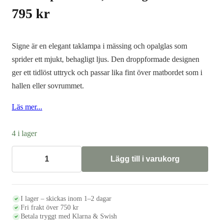
795
kr
Signe är en elegant taklampa i mässing och opalglas som
sprider ett mjukt, behagligt ljus. Den droppformade designen
ger ett tidlöst uttryck och passar lika fint över matbordet som i
hallen eller sovrummet.
Läs mer...
4 i lager
Lägg till i varukorg
Taklampa
SIGNE,
mässing/vit
mängd
I lager – skickas inom 1–2 dagar
Fri frakt över 750 kr
Betala tryggt med Klarna & Swish