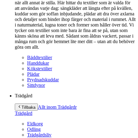
när allt annat är stilla. Här hittar du textilier som är valda för
att användas varje dag: sängkläder att längta efter på kvällen,
kuddar som gör soffan inbjudande, plädar att dra över axlarna
och detaljer som binder ihop färger och material i rummet. Allt
i naturmaterial, lugna toner och former som håller över tid. Vi
tycker om textilier som inte bara är fina att se på, utan som
känns sköna att leva med. Sådant som åldras vackert, passar i
många rum och gör hemmet lite mer ditt – utan att du behöver
göra om allt.
Bäddtextilier
Handdukar
Kökstextilier
Plädar
Prydnadskuddar
Sittdynor
Trädgård
Allt inom Trädgård
r
Tillbaka
Trädgård
Eldkorg
Odling
Trädgårdsliv