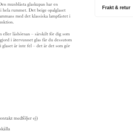
Den munblåsta glaskupan har en
Frakt & retur
i hela rummet. Det beige opalglaset
llsammans med det klassiska lampfästet i
unktion.
Beställningsvara
m eller läshörnan – särskilt för dig som
Denna prod
gjord i återvunnet glas får du dessutom
Läs mer o
 glaset är inte fel – det är det som gör
ntakt medföljer ej)
skälla