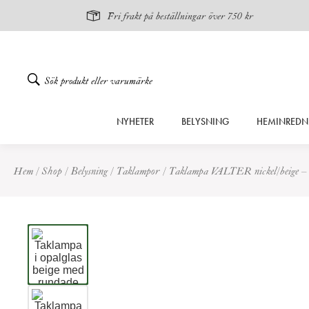
Fri frakt på beställningar över 750 kr
Gå
NYHETER
BELYSNING
HEMINREDN
vidare
till
innehåll
Hem
/
Shop
/
Belysning
/
Taklampor
/
Taklampa VALTER nickel/beige –