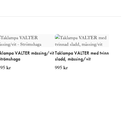
klampa VALTER mässing/vit
Taklampa VALTER med tvinnad
Taklampa
Strömshaga
sladd, mässing/vit
mässing/f
195
kr
995
kr
1295
kr