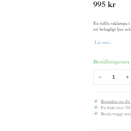
995
kr
En tidlös taklampa i 
ett behagligt ljus o
Läs mer...
Beställningsvara 
−
+
Taklampa
VALTER
nickel/beige
-
Kontakta oss för
Strömshaga
Fri frakt över 750
mängd
Betala tryggt me