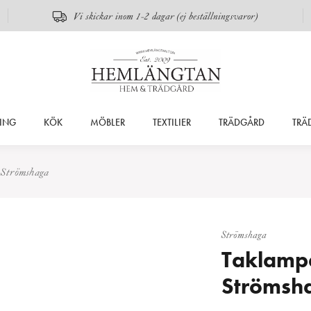
Vi skickar inom 1-2 dagar (ej beställningsvaror)
ING
KÖK
MÖBLER
TEXTILIER
TRÄDGÅRD
TRÄ
 Strömshaga
Strömshaga
Taklampa
Strömsh