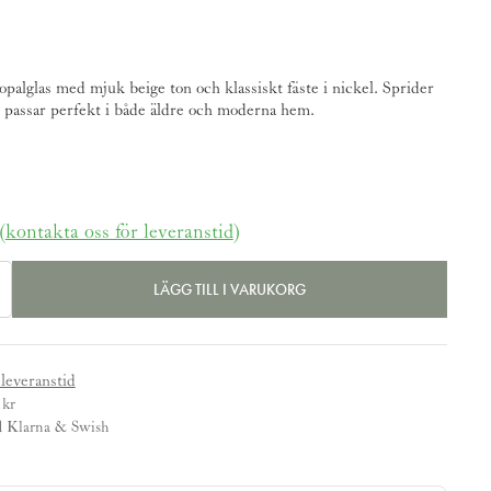
opalglas med mjuk beige ton och klassiskt fäste i nickel. Sprider
ch passar perfekt i både äldre och moderna hem.
(
kontakta oss för leveranstid
)
LÄGG TILL I VARUKORG
 leveranstid
 kr
d Klarna & Swish