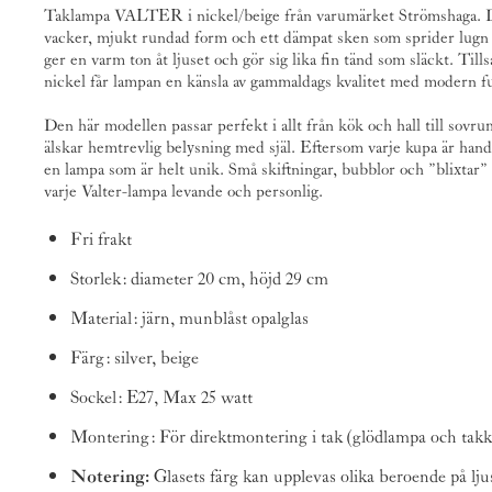
Taklampa VALTER i nickel/beige från varumärket
Strömshaga
. 
vacker, mjukt rundad form och ett dämpat sken som sprider lugn 
ger en varm ton åt ljuset och gör sig lika fin tänd som släckt. Ti
nickel får lampan en känsla av gammaldags kvalitet med modern f
Den här modellen passar perfekt i allt från kök och hall till sovru
älskar hemtrevlig belysning med själ. Eftersom varje kupa är hand
en lampa som är helt unik. Små skiftningar, bubblor och ”blixtar” i
varje Valter-lampa levande och personlig.
Fri frakt
Storlek: diameter 20 cm, höjd 29 cm
Material: järn, munblåst opalglas
Färg: silver, beige
Sockel: E27, Max 25 watt
Montering: För direktmontering i tak (glödlampa och takko
Notering:
Glasets färg kan upplevas olika beroende på lju