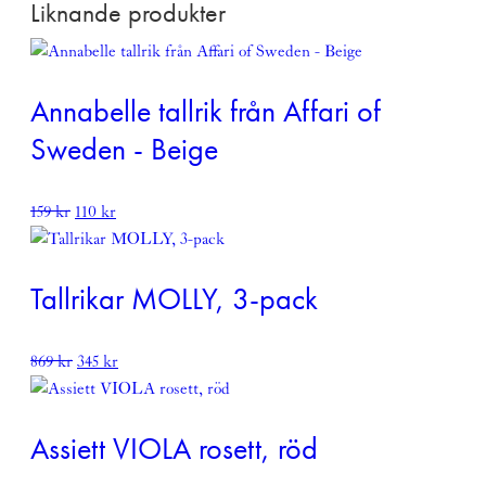
Liknande produkter
Annabelle tallrik från Affari of
Sweden - Beige
Det
Det
159
kr
110
kr
ursprungliga
nuvarande
priset
priset
var:
är:
Tallrikar MOLLY, 3-pack
159 kr.
110 kr.
Det
Det
869
kr
345
kr
ursprungliga
nuvarande
priset
priset
var:
är:
Assiett VIOLA rosett, röd
869 kr.
345 kr.