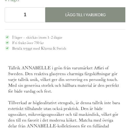
LÄGG TILL I VARUKORG
Tallrik
ANNABELLE
grön
I lager – skickas inom 1–2 dagar
28cm
Fri frakt över 750 kr
-
Betala tryggt med Klarna & Swish
Affari
of
Sweden
Tallrik ANNABELLE i grön från varumärket
Affari of
mängd
Sweden
. Den reaktiva glasyrens charmiga färgskiftningar gör
varje tallrik unik, vilket ger din servering en personlig touch.
Med sin generösa storlek och hållbara material är den perfekt
för både vardag och fest.
Tillverkad av högkvalitativt stengods, är denna tallrik inte bara
estetiskt tilltalande utan också praktisk. Den är både
ugnssäker, mikrovågsugnssäker och tål maskindisk, vilket gör
den till en favorit i det moderna köket. Matcha med övriga
delar från ANNABELLE-kollektionen för en fulländad