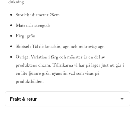
dukning.
Storlek: diameter 28cm
Material: stengods
Färg: grön
Skötsel: Tål diskmaskin, ugn och mikrovågsugn
Övrigt: Variation i färg och mönster är en del av
produktens charm. Tallrikarna vi har på lager just nu går i
en lite ljusare grön nyans än vad som visas på
produktbilden.
Frakt & retur
Denna produkt har vi
4st
i lager och kan skicka omgående.
Fraktavgift 69 kr
Läs mer om vår leverans och returpolicy
här