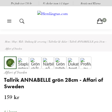
Fri frakt över 750 kr
Vi skickar inom 1-2 dagar
Betala med Klarna
m
s
c
0
Hem
/
Shop
/
Kök
/
Dukning & servering
/
Tallrikar & skålar
/
Tallrik ANNABELLE grön 28cm –
Affari of Sweden
Affari of Sweden
Tallrik ANNABELLE grön 28cm - Affari of
Sweden
159
kr
4 i lager