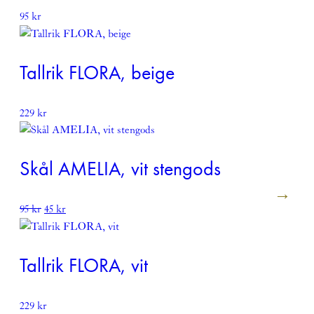
95
kr
Tallrik FLORA, beige
229
kr
Skål AMELIA, vit stengods
Det
Det
95
kr
45
kr
ursprungliga
nuvarande
priset
priset
var:
är:
Tallrik FLORA, vit
95 kr.
45 kr.
229
kr