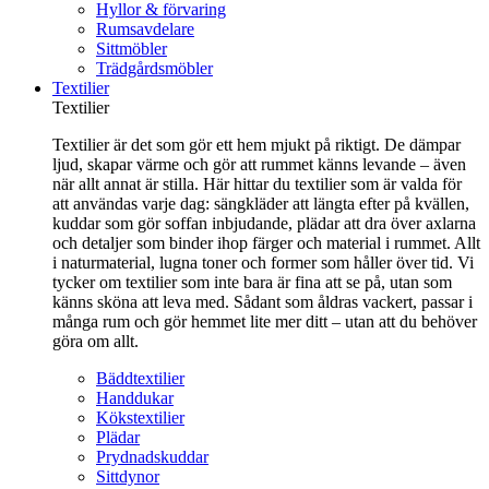
Hyllor & förvaring
Rumsavdelare
Sittmöbler
Trädgårdsmöbler
Textilier
Textilier
Textilier är det som gör ett hem mjukt på riktigt. De dämpar
ljud, skapar värme och gör att rummet känns levande – även
när allt annat är stilla. Här hittar du textilier som är valda för
att användas varje dag: sängkläder att längta efter på kvällen,
kuddar som gör soffan inbjudande, plädar att dra över axlarna
och detaljer som binder ihop färger och material i rummet. Allt
i naturmaterial, lugna toner och former som håller över tid. Vi
tycker om textilier som inte bara är fina att se på, utan som
känns sköna att leva med. Sådant som åldras vackert, passar i
många rum och gör hemmet lite mer ditt – utan att du behöver
göra om allt.
Bäddtextilier
Handdukar
Kökstextilier
Plädar
Prydnadskuddar
Sittdynor