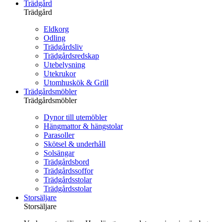
Trädgård
Trädgård
Eldkorg
Odling
Trädgårdsliv
Trädgårdsredskap
Utebelysning
Utekrukor
Utomhuskök & Grill
Trädgårdsmöbler
Trädgårdsmöbler
Dynor till utemöbler
Hängmattor & hängstolar
Parasoller
Skötsel & underhåll
Solsängar
Trädgårdsbord
Trädgårdssoffor
Trädgårdsstolar
Trädgårdsstolar
Storsäljare
Storsäljare