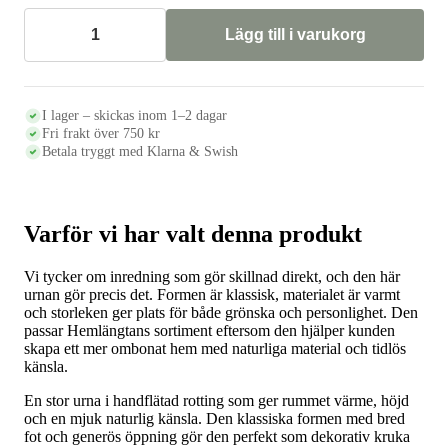
Lägg till i varukorg
Urna
i
rotting,
höjd
40
I lager – skickas inom 1–2 dagar
cm
Fri frakt över 750 kr
mängd
Betala tryggt med Klarna & Swish
Varför vi har valt denna produkt
Vi tycker om inredning som gör skillnad direkt, och den här
urnan gör precis det. Formen är klassisk, materialet är varmt
och storleken ger plats för både grönska och personlighet. Den
passar Hemlängtans sortiment eftersom den hjälper kunden
skapa ett mer ombonat hem med naturliga material och tidlös
känsla.
En stor urna i handflätad rotting som ger rummet värme, höjd
och en mjuk naturlig känsla. Den klassiska formen med bred
fot och generös öppning gör den perfekt som dekorativ kruka