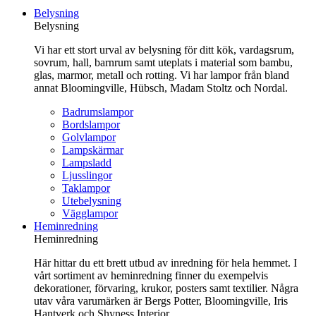
till
Belysning
innehåll
Belysning
Vi har ett stort urval av belysning för ditt kök, vardagsrum,
sovrum, hall, barnrum samt uteplats i material som bambu,
glas, marmor, metall och rotting. Vi har lampor från bland
annat Bloomingville, Hübsch, Madam Stoltz och Nordal.
Badrumslampor
Bordslampor
Golvlampor
Lampskärmar
Lampsladd
Ljusslingor
Taklampor
Utebelysning
Vägglampor
Heminredning
Heminredning
Här hittar du ett brett utbud av inredning för hela hemmet. I
vårt sortiment av heminredning finner du exempelvis
dekorationer, förvaring, krukor, posters samt textilier. Några
utav våra varumärken är Bergs Potter, Bloomingville, Iris
Hantverk och Shyness Interior.