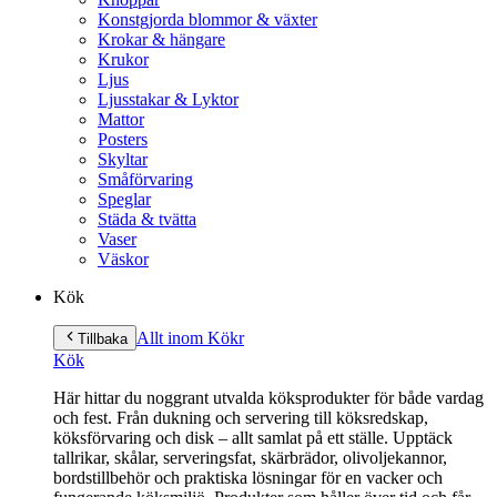
Konstgjorda blommor & växter
Krokar & hängare
Krukor
Ljus
Ljusstakar & Lyktor
Mattor
Posters
Skyltar
Småförvaring
Speglar
Städa & tvätta
Vaser
Väskor
Kök
Allt inom Kök
r
Tillbaka
Kök
Här hittar du noggrant utvalda köksprodukter för både vardag
och fest. Från dukning och servering till köksredskap,
köksförvaring och disk – allt samlat på ett ställe. Upptäck
tallrikar, skålar, serveringsfat, skärbrädor, olivoljekannor,
bordstillbehör och praktiska lösningar för en vacker och