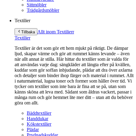
Sittmöbler
Trädgårdsmöbler
Textilier
Allt inom Textilier
r
Tillbaka
Textilier
Textilier är det som gör ett hem mjukt på riktigt. De dämpar
ljud, skapar värme och gör att rummet känns levande – även
när allt annat är stilla. Här hittar du textilier som är valda för
att användas varje dag: sängkläder att längta efter på kvällen,
kuddar som gör soffan inbjudande, plädar att dra över axlarna
och detaljer som binder ihop färger och material i rummet. Allt
i naturmaterial, lugna toner och former som håller över tid. Vi
tycker om textilier som inte bara är fina att se på, utan som
känns sköna att leva med. Sådant som åldras vackert, passar i
många rum och gör hemmet lite mer ditt – utan att du behöver
göra om allt.
Bäddtextilier
Handdukar
Kökstextilier
Plädar
Prydnadskuddar