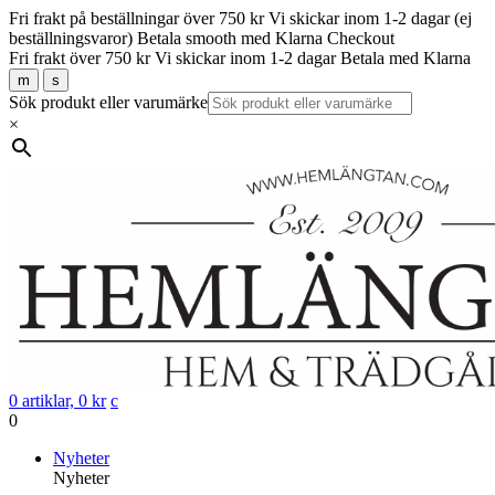
Fri frakt på beställningar över 750 kr
Vi skickar inom 1-2 dagar (ej
beställningsvaror)
Betala smooth med Klarna Checkout
Fri frakt över 750 kr
Vi skickar inom 1-2 dagar
Betala med Klarna
m
s
Sök produkt eller varumärke
×
0 artiklar,
0
kr
c
0
Gå
Nyheter
vidare
Nyheter