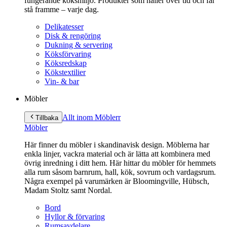
fungerande köksmiljö. Produkter som håller över tid och får
stå framme – varje dag.
Delikatesser
Disk & rengöring
Dukning & servering
Köksförvaring
Köksredskap
Kökstextilier
Vin- & bar
Möbler
Allt inom Möbler
r
Tillbaka
Möbler
Här finner du möbler i skandinavisk design. Möblerna har
enkla linjer, vackra material och är lätta att kombinera med
övrig inredning i ditt hem. Här hittar du möbler för hemmets
alla rum såsom barnrum, hall, kök, sovrum och vardagsrum.
Några exempel på varumärken är Bloomingville, Hübsch,
Madam Stoltz samt Nordal.
Bord
Hyllor & förvaring
Rumsavdelare