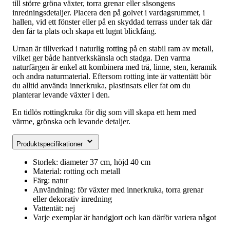
till större gröna växter, torra grenar eller säsongens
inredningsdetaljer. Placera den på golvet i vardagsrummet, i
hallen, vid ett fönster eller på en skyddad terrass under tak där
den får ta plats och skapa ett lugnt blickfång.
Urnan är tillverkad i naturlig rotting på en stabil ram av metall,
vilket ger både hantverkskänsla och stadga. Den varma
naturfärgen är enkel att kombinera med trä, linne, sten, keramik
och andra naturmaterial. Eftersom rotting inte är vattentätt bör
du alltid använda innerkruka, plastinsats eller fat om du
planterar levande växter i den.
En tidlös rottingkruka för dig som vill skapa ett hem med
värme, grönska och levande detaljer.
Produktspecifikationer
Storlek: diameter 37 cm, höjd 40 cm
Material: rotting och metall
Färg: natur
Användning: för växter med innerkruka, torra grenar
eller dekorativ inredning
Vattentät: nej
Varje exemplar är handgjort och kan därför variera något