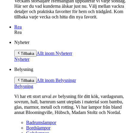
Veckans storsäljare Hemlängtan uppdaterar vi varje söndag.
Här ser du vad kunderna älskar just nu. Välj mellan vackra
detaljer och praktiska favoriter för hem och trädgård. Kom
tillbaka varje vecka och hitta din nya favorit.
Rea
Rea
Gå
Nyheter
vidare
till
Allt inom Nyheter
r
Tillbaka
innehåll
Nyheter
Belysning
Allt inom Belysning
r
Tillbaka
Belysning
Vi har ett stort urval av belysning för ditt kök, vardagsrum,
sovrum, hall, barnrum samt uteplats i material som bambu,
glas, marmor, metall och rotting. Vi har lampor från bland
annat Bloomingville, Hübsch, Madam Stoltz och Nordal.
Badrumslampor
Bordslampor