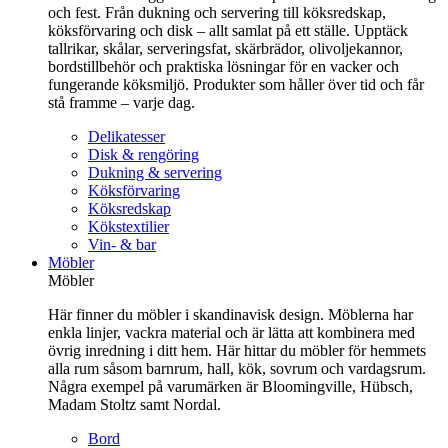
och fest. Från dukning och servering till köksredskap,
köksförvaring och disk – allt samlat på ett ställe. Upptäck
tallrikar, skålar, serveringsfat, skärbrädor, olivoljekannor,
bordstillbehör och praktiska lösningar för en vacker och
fungerande köksmiljö. Produkter som håller över tid och får
stå framme – varje dag.
Delikatesser
Disk & rengöring
Dukning & servering
Köksförvaring
Köksredskap
Kökstextilier
Vin- & bar
Möbler
Möbler
Här finner du möbler i skandinavisk design. Möblerna har
enkla linjer, vackra material och är lätta att kombinera med
övrig inredning i ditt hem. Här hittar du möbler för hemmets
alla rum såsom barnrum, hall, kök, sovrum och vardagsrum.
Några exempel på varumärken är Bloomingville, Hübsch,
Madam Stoltz samt Nordal.
Bord