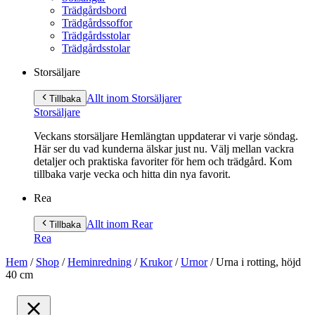
Trädgårdsbord
Trädgårdssoffor
Trädgårdsstolar
Trädgårdsstolar
Storsäljare
Allt inom Storsäljare
r
Tillbaka
Storsäljare
Veckans storsäljare Hemlängtan uppdaterar vi varje söndag.
Här ser du vad kunderna älskar just nu. Välj mellan vackra
detaljer och praktiska favoriter för hem och trädgård. Kom
tillbaka varje vecka och hitta din nya favorit.
Rea
Allt inom Rea
r
Tillbaka
Rea
Hem
/
Shop
/
Heminredning
/
Krukor
/
Urnor
/
Urna i rotting, höjd
40 cm