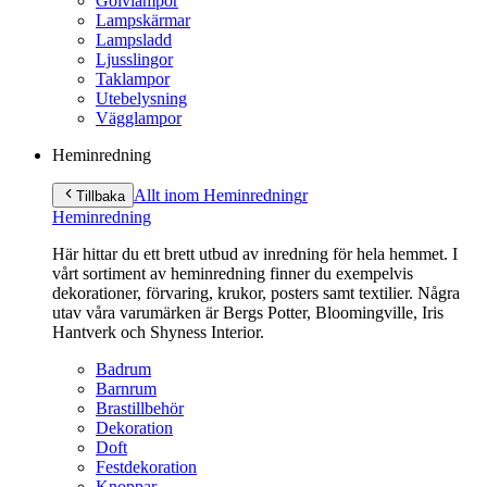
Golvlampor
Lampskärmar
Lampsladd
Ljusslingor
Taklampor
Utebelysning
Vägglampor
Heminredning
Allt inom Heminredning
r
Tillbaka
Heminredning
Här hittar du ett brett utbud av inredning för hela hemmet. I
vårt sortiment av heminredning finner du exempelvis
dekorationer, förvaring, krukor, posters samt textilier. Några
utav våra varumärken är Bergs Potter, Bloomingville, Iris
Hantverk och Shyness Interior.
Badrum
Barnrum
Brastillbehör
Dekoration
Doft
Festdekoration
Knoppar