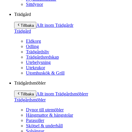
Sittdynor
Trädgård
Allt inom Trädgård
r
Tillbaka
Trädgård
Eldkorg
Odling
Trädgårdsliv
Trädgårdsredskap
Utebelysning
Utekrukor
Utomhuskök & Grill
Trädgårdsmöbler
Allt inom Trädgårdsmöbler
r
Tillbaka
Trädgårdsmöbler
Dynor till utemöbler
Hängmattor & hängstolar
Parasoller
Skötsel & underhåll
Solsängar