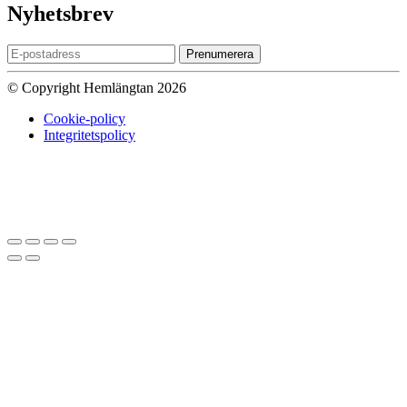
Nyhetsbrev
Prenumerera
© Copyright Hemlängtan 2026
Cookie-policy
Integritetspolicy
Sätt upp dig på väntelistan
Vi kommer att meddela dig när varan
finns i lager igen om du anger en giltig epost nedan.
Email
Vi kommer inte att dela din
epost-adress med någon annan.
Meddela mig när varan finns i lager