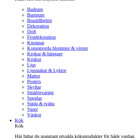
Badrum
Barnrum
Brastillbehör
Dekoration
Doft
Festdekoration
Knoppar
Konstgjorda blommor & växter
Krokar & hängare
Krukor
Ljus
Ljusstakar & Lyktor
Mattor
Posters
Skyltar
Småförvaring
Speglar
Städa & tvätta
Vaser
Väskor
Kök
Kök
Här hittar du noggrant utvalda köksprodukter för både vardag