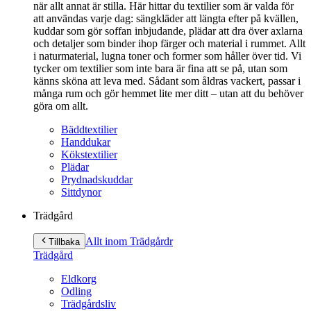
när allt annat är stilla. Här hittar du textilier som är valda för
att användas varje dag: sängkläder att längta efter på kvällen,
kuddar som gör soffan inbjudande, plädar att dra över axlarna
och detaljer som binder ihop färger och material i rummet. Allt
i naturmaterial, lugna toner och former som håller över tid. Vi
tycker om textilier som inte bara är fina att se på, utan som
känns sköna att leva med. Sådant som åldras vackert, passar i
många rum och gör hemmet lite mer ditt – utan att du behöver
göra om allt.
Bäddtextilier
Handdukar
Kökstextilier
Plädar
Prydnadskuddar
Sittdynor
Trädgård
Allt inom Trädgård
r
Tillbaka
Trädgård
Eldkorg
Odling
Trädgårdsliv