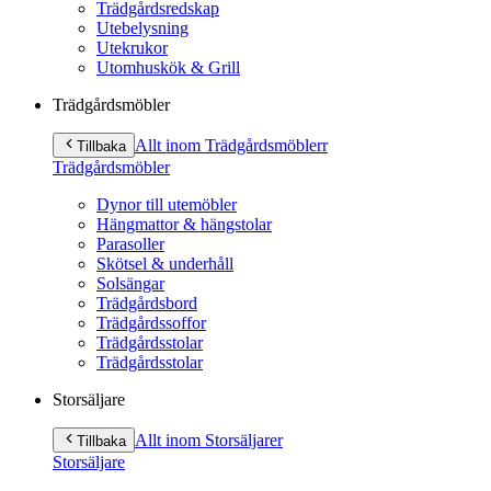
Trädgårdsredskap
Utebelysning
Utekrukor
Utomhuskök & Grill
Trädgårdsmöbler
Allt inom Trädgårdsmöbler
r
Tillbaka
Trädgårdsmöbler
Dynor till utemöbler
Hängmattor & hängstolar
Parasoller
Skötsel & underhåll
Solsängar
Trädgårdsbord
Trädgårdssoffor
Trädgårdsstolar
Trädgårdsstolar
Storsäljare
Allt inom Storsäljare
r
Tillbaka
Storsäljare