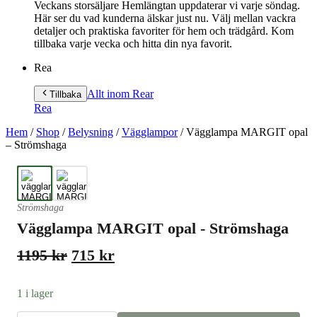
Veckans storsäljare Hemlängtan uppdaterar vi varje söndag.
Här ser du vad kunderna älskar just nu. Välj mellan vackra
detaljer och praktiska favoriter för hem och trädgård. Kom
tillbaka varje vecka och hitta din nya favorit.
Rea
Allt inom Rea
r
Tillbaka
Rea
Hem
/
Shop
/
Belysning
/
Vägglampor
/
Vägglampa MARGIT opal
– Strömshaga
Strömshaga
Vägglampa MARGIT opal - Strömshaga
Det
Det
1195
kr
715
kr
ursprungliga
nuvarande
priset
priset
1 i lager
var:
är: