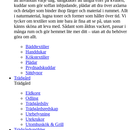
att användas varje dag: sängkläder att längta efter på kvällen,
kuddar som gör soffan inbjudande, plädar att dra över axlarna
och detaljer som binder ihop färger och material i rummet. Allt
i naturmaterial, lugna toner och former som håller över tid. Vi
tycker om textilier som inte bara är fina att se på, utan som
känns sköna att leva med. Sådant som åldras vackert, passar i
många rum och gör hemmet lite mer ditt – utan att du behöver
göra om allt.
Bäddtextilier
Handdukar
Kökstextilier
Plädar
Prydnadskuddar
Sittdynor
Trädgård
Trädgård
Eldkorg
Odling
Trädgårdsliv
Trädgårdsredskap
Utebelysning
Utekrukor
Utomhuskök & Grill
Trädgårdsmöbler