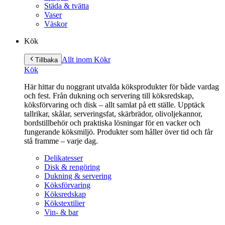
Städa & tvätta
Vaser
Väskor
Kök
Allt inom Kök
r
Tillbaka
Kök
Här hittar du noggrant utvalda köksprodukter för både vardag
och fest. Från dukning och servering till köksredskap,
köksförvaring och disk – allt samlat på ett ställe. Upptäck
tallrikar, skålar, serveringsfat, skärbrädor, olivoljekannor,
bordstillbehör och praktiska lösningar för en vacker och
fungerande köksmiljö. Produkter som håller över tid och får
stå framme – varje dag.
Delikatesser
Disk & rengöring
Dukning & servering
Köksförvaring
Köksredskap
Kökstextilier
Vin- & bar