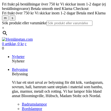
Fri frakt på beställningar över 750 kr
Vi skickar inom 1-2 dagar (ej
beställningsvaror)
Betala smooth med Klarna Checkout
Fri frakt över 750 kr
Vi skickar inom 1-2 dagar
Betala med Klarna
m
s
Sök produkt eller varumärke
×
0 artiklar,
0
kr
c
0
Gå
Nyheter
vidare
Nyheter
till
Belysning
innehåll
Belysning
Vi har ett stort urval av belysning för ditt kök, vardagsrum,
sovrum, hall, barnrum samt uteplats i material som bambu,
glas, marmor, metall och rotting. Vi har lampor från bland
annat Bloomingville, Hübsch, Madam Stoltz och Nordal.
Badrumslampor
Bordslampor