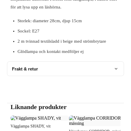
för att lysa upp en läshörna.
Storlek: diameter 28cm, djup 15cm
Sockel: E27
2 m tvinnad textilsladd i beige med strömbrytare
Glödlampa och kontakt medföljer ej
Frakt & retur
Denna produkt har vi
1st
i lager och kan skicka omgående.
Fraktavgift 69 kr
Läs mer om vår leverans och returpolicy
här
Liknande produkter
Vägglampa SHADY, vit