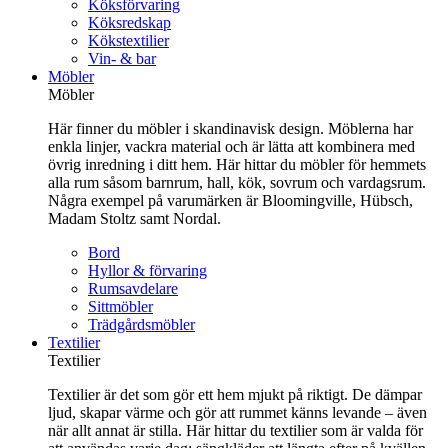
Köksförvaring
Köksredskap
Kökstextilier
Vin- & bar
Möbler
Möbler
Här finner du möbler i skandinavisk design. Möblerna har
enkla linjer, vackra material och är lätta att kombinera med
övrig inredning i ditt hem. Här hittar du möbler för hemmets
alla rum såsom barnrum, hall, kök, sovrum och vardagsrum.
Några exempel på varumärken är Bloomingville, Hübsch,
Madam Stoltz samt Nordal.
Bord
Hyllor & förvaring
Rumsavdelare
Sittmöbler
Trädgårdsmöbler
Textilier
Textilier
Textilier är det som gör ett hem mjukt på riktigt. De dämpar
ljud, skapar värme och gör att rummet känns levande – även
när allt annat är stilla. Här hittar du textilier som är valda för