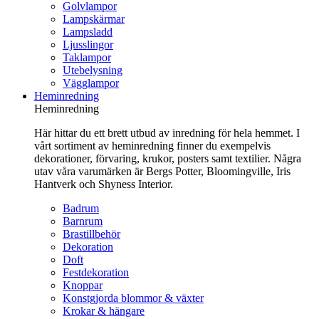
Golvlampor
Lampskärmar
Lampsladd
Ljusslingor
Taklampor
Utebelysning
Vägglampor
Heminredning
Heminredning
Här hittar du ett brett utbud av inredning för hela hemmet. I
vårt sortiment av heminredning finner du exempelvis
dekorationer, förvaring, krukor, posters samt textilier. Några
utav våra varumärken är Bergs Potter, Bloomingville, Iris
Hantverk och Shyness Interior.
Badrum
Barnrum
Brastillbehör
Dekoration
Doft
Festdekoration
Knoppar
Konstgjorda blommor & växter
Krokar & hängare