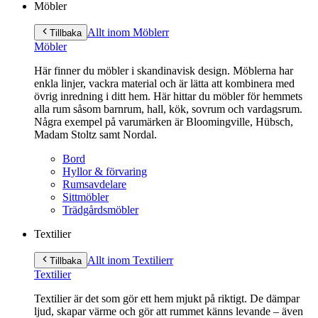
Möbler
Allt inom Möbler
r
Tillbaka
Möbler
Här finner du möbler i skandinavisk design. Möblerna har
enkla linjer, vackra material och är lätta att kombinera med
övrig inredning i ditt hem. Här hittar du möbler för hemmets
alla rum såsom barnrum, hall, kök, sovrum och vardagsrum.
Några exempel på varumärken är Bloomingville, Hübsch,
Madam Stoltz samt Nordal.
Bord
Hyllor & förvaring
Rumsavdelare
Sittmöbler
Trädgårdsmöbler
Textilier
Allt inom Textilier
r
Tillbaka
Textilier
Textilier är det som gör ett hem mjukt på riktigt. De dämpar
ljud, skapar värme och gör att rummet känns levande – även