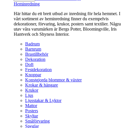
Heminredning
Här hittar du ett brett utbud av inredning för hela hemmet. I
vårt sortiment av heminredning finner du exempelvis
dekorationer, förvaring, krukor, posters samt textilier. Några
utav våra varumärken är Bergs Potter, Bloomingville, Iris
Hantverk och Shyness Interior.
Badrum
Barnrum
Brastillbehör
Dekoration
Doft
Festdekoration
Knoppar
Konstgjorda blommor & växter
Krokar & hängare
Krukor
Ljus
Ljusstakar & Lyktor
Mattor
Posters
Skyltar
Småförvaring
Speglar