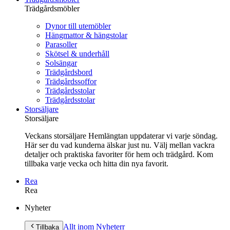
Trädgårdsmöbler
Dynor till utemöbler
Hängmattor & hängstolar
Parasoller
Skötsel & underhåll
Solsängar
Trädgårdsbord
Trädgårdssoffor
Trädgårdsstolar
Trädgårdsstolar
Storsäljare
Storsäljare
Veckans storsäljare Hemlängtan uppdaterar vi varje söndag.
Här ser du vad kunderna älskar just nu. Välj mellan vackra
detaljer och praktiska favoriter för hem och trädgård. Kom
tillbaka varje vecka och hitta din nya favorit.
Rea
Rea
Gå
Nyheter
vidare
till
Allt inom Nyheter
r
Tillbaka