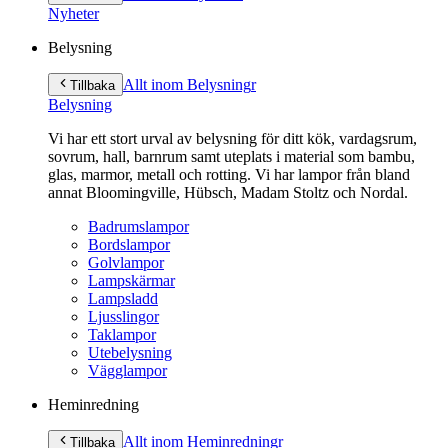
innehåll
Nyheter
Belysning
Allt inom Belysning
r
Tillbaka
Belysning
Vi har ett stort urval av belysning för ditt kök, vardagsrum,
sovrum, hall, barnrum samt uteplats i material som bambu,
glas, marmor, metall och rotting. Vi har lampor från bland
annat Bloomingville, Hübsch, Madam Stoltz och Nordal.
Badrumslampor
Bordslampor
Golvlampor
Lampskärmar
Lampsladd
Ljusslingor
Taklampor
Utebelysning
Vägglampor
Heminredning
Allt inom Heminredning
r
Tillbaka