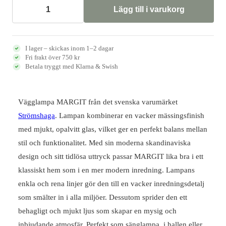
1195 kr.
715 kr.
Lägg till i varukorg
Vägglampa
MARGIT
opal
-
I lager – skickas inom 1–2 dagar
Strömshaga
Fri frakt över 750 kr
mängd
Betala tryggt med Klarna & Swish
Vägglampa MARGIT från det svenska varumärket
Strömshaga
. Lampan kombinerar en vacker mässingsfinish
med mjukt, opalvitt glas, vilket ger en perfekt balans mellan
stil och funktionalitet. Med sin moderna skandinaviska
design och sitt tidlösa uttryck passar MARGIT lika bra i ett
klassiskt hem som i en mer modern inredning. Lampans
enkla och rena linjer gör den till en vacker inredningsdetalj
som smälter in i alla miljöer. Dessutom sprider den ett
behagligt och mjukt ljus som skapar en mysig och
inbjudande atmosfär. Perfekt som sänglampa, i hallen eller