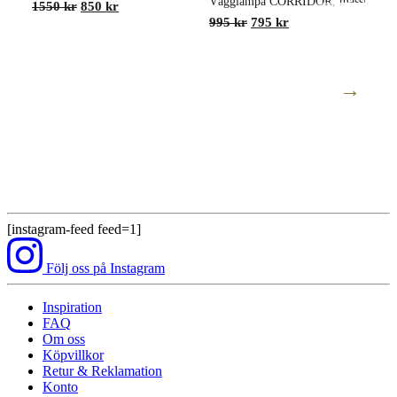
Vägglampa CORRIDOR, mässing
Det
Det
1550
kr
850
kr
ursprungliga
nuvarande
Det
Det
995
kr
795
kr
priset
priset
ursprungliga
nuvarande
var:
är:
priset
priset
1550 kr.
850 kr.
var:
är:
995 kr.
795 kr.
V
1
[instagram-feed feed=1]
Följ oss på Instagram
Inspiration
FAQ
Om oss
Köpvillkor
Retur & Reklamation
Konto