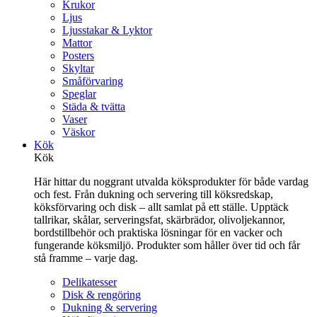
Krukor
Ljus
Ljusstakar & Lyktor
Mattor
Posters
Skyltar
Småförvaring
Speglar
Städa & tvätta
Vaser
Väskor
Kök
Kök
Här hittar du noggrant utvalda köksprodukter för både vardag
och fest. Från dukning och servering till köksredskap,
köksförvaring och disk – allt samlat på ett ställe. Upptäck
tallrikar, skålar, serveringsfat, skärbrädor, olivoljekannor,
bordstillbehör och praktiska lösningar för en vacker och
fungerande köksmiljö. Produkter som håller över tid och får
stå framme – varje dag.
Delikatesser
Disk & rengöring
Dukning & servering