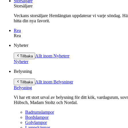
Storsäljare
Storsäljare
Veckans storsäljare Hemlängtan uppdaterar vi varje söndag. Här 
hitta din nya favorit.
Rea
Rea
Gå
Nyheter
vidare
till
Allt inom Nyheter
r
Tillbaka
innehåll
Nyheter
Belysning
Allt inom Belysning
r
Tillbaka
Belysning
Vi har ett stort urval av belysning för ditt kök, vardagsrum, so
Hübsch, Madam Stoltz och Nordal.
Badrumslampor
Bordslampor
Golvlampor
Lampskärmar