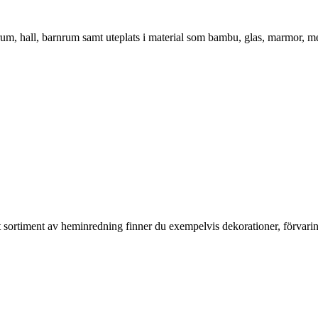
vrum, hall, barnrum samt uteplats i material som bambu, glas, marmor, m
rt sortiment av heminredning finner du exempelvis dekorationer, förvari