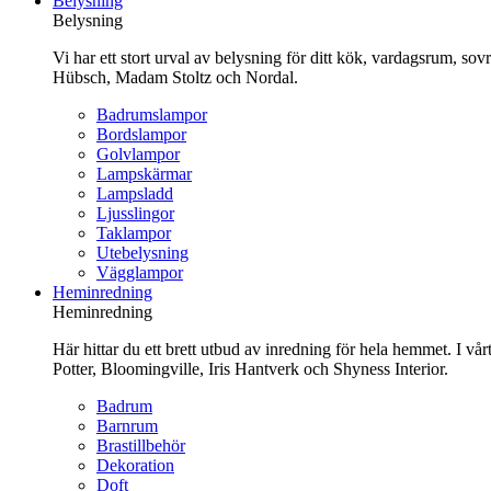
Belysning
innehåll
Belysning
Vi har ett stort urval av belysning för ditt kök, vardagsrum, so
Hübsch, Madam Stoltz och Nordal.
Badrumslampor
Bordslampor
Golvlampor
Lampskärmar
Lampsladd
Ljusslingor
Taklampor
Utebelysning
Vägglampor
Heminredning
Heminredning
Här hittar du ett brett utbud av inredning för hela hemmet. I vå
Potter, Bloomingville, Iris Hantverk och Shyness Interior.
Badrum
Barnrum
Brastillbehör
Dekoration
Doft