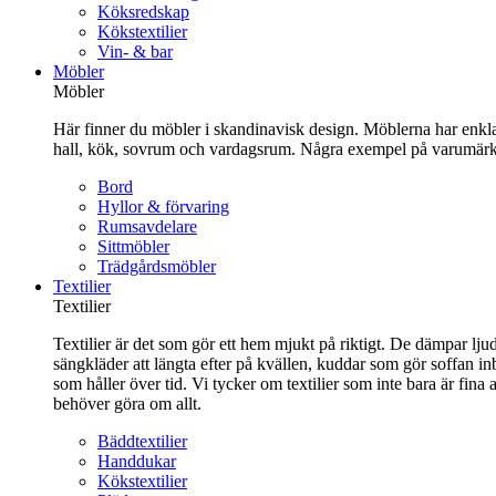
Köksredskap
Kökstextilier
Vin- & bar
Möbler
Möbler
Här finner du möbler i skandinavisk design. Möblerna har enkla 
hall, kök, sovrum och vardagsrum. Några exempel på varumärk
Bord
Hyllor & förvaring
Rumsavdelare
Sittmöbler
Trädgårdsmöbler
Textilier
Textilier
Textilier är det som gör ett hem mjukt på riktigt. De dämpar ljud
sängkläder att längta efter på kvällen, kuddar som gör soffan in
som håller över tid. Vi tycker om textilier som inte bara är fin
behöver göra om allt.
Bäddtextilier
Handdukar
Kökstextilier