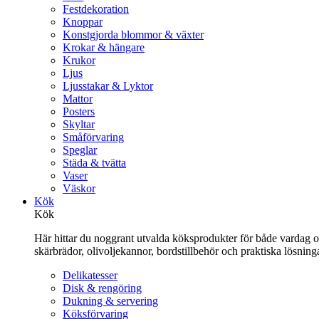
Festdekoration
Knoppar
Konstgjorda blommor & växter
Krokar & hängare
Krukor
Ljus
Ljusstakar & Lyktor
Mattor
Posters
Skyltar
Småförvaring
Speglar
Städa & tvätta
Vaser
Väskor
Kök
Kök
Här hittar du noggrant utvalda köksprodukter för både vardag och 
skärbrädor, olivoljekannor, bordstillbehör och praktiska lösnin
Delikatesser
Disk & rengöring
Dukning & servering
Köksförvaring