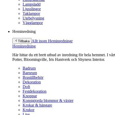
Lampsladd
Ljusslingor
Taklampor
Utebelysning
Vägglampor
Heminredning
Allt inom Heminredning
r
Tillbaka
Heminredning
Här hittar du ett brett utbud av inredning för hela hemmet. I vå
Potter, Bloomingville, Iris Hantverk och Shyness Interior.
Badrum
Barnrum
Brastillbehör
Dekoration
Doft
Festdekoration
Knoppar
Konstgjorda blommor & växter
Krokar & hängare
Krukor
Ljus