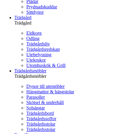
Plädar
Prydnadskuddar
Sittdynor
Trädgård
Trädgård
Eldkorg
Odling
Trädgårdsliv
Trädgårdsredskap
Utebelysning
Utekrukor
Utomhuskök & Grill
Trädgårdsmöbler
Trädgårdsmöbler
Dynor till utemöbler
Hängmattor & hängstolar
Parasoller
Skötsel & underhåll
Solsängar
Trädgårdsbord
Trädgårdssoffor
Trädgårdsstolar
Trädgårdsstolar