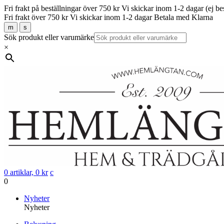
Fri frakt på beställningar över 750 kr
Vi skickar inom 1-2 dagar (ej be
Fri frakt över 750 kr
Vi skickar inom 1-2 dagar
Betala med Klarna
m
s
Sök produkt eller varumärke
×
0 artiklar,
0
kr
c
0
Gå
Nyheter
vidare
Nyheter
till