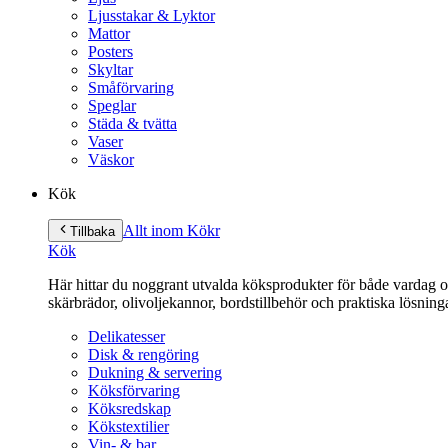
Ljusstakar & Lyktor
Mattor
Posters
Skyltar
Småförvaring
Speglar
Städa & tvätta
Vaser
Väskor
Kök
Allt inom Kök
r
Tillbaka
Kök
Här hittar du noggrant utvalda köksprodukter för både vardag och 
skärbrädor, olivoljekannor, bordstillbehör och praktiska lösnin
Delikatesser
Disk & rengöring
Dukning & servering
Köksförvaring
Köksredskap
Kökstextilier
Vin- & bar