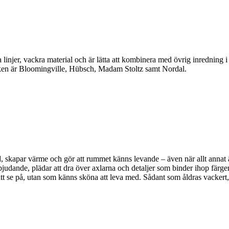
linjer, vackra material och är lätta att kombinera med övrig inredning 
en är Bloomingville, Hübsch, Madam Stoltz samt Nordal.
, skapar värme och gör att rummet känns levande – även när allt annat är 
bjudande, plädar att dra över axlarna och detaljer som binder ihop färger
a att se på, utan som känns sköna att leva med. Sådant som åldras vackert