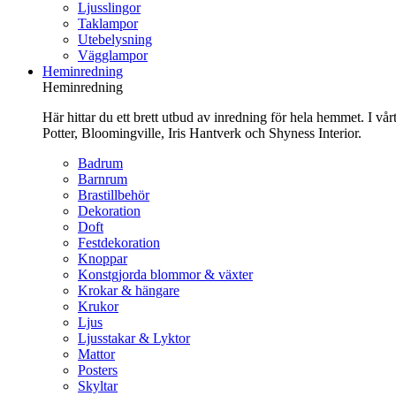
Ljusslingor
Taklampor
Utebelysning
Vägglampor
Heminredning
Heminredning
Här hittar du ett brett utbud av inredning för hela hemmet. I vå
Potter, Bloomingville, Iris Hantverk och Shyness Interior.
Badrum
Barnrum
Brastillbehör
Dekoration
Doft
Festdekoration
Knoppar
Konstgjorda blommor & växter
Krokar & hängare
Krukor
Ljus
Ljusstakar & Lyktor
Mattor
Posters
Skyltar