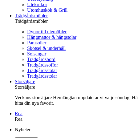
Utekrukor
Utomhuskök & Grill
Trädgårdsmöbler
Trädgårdsmöbler
Dynor till utemöbler
Hängmattor & hängstolar
Parasoller
Skötsel & underhåll
Solsängar
Trädgårdsbord
Trädgårdssoffor
Trädgårdsstolar
Trädgårdsstolar
Storsäljare
Storsäljare
Veckans storsäljare Hemlängtan uppdaterar vi varje söndag. Här 
hitta din nya favorit.
Rea
Rea
Gå
Nyheter
vidare