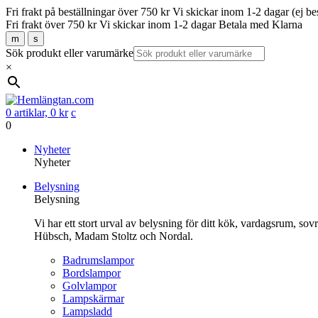
Fri frakt på beställningar över 750 kr
Vi skickar inom 1-2 dagar (ej be
Fri frakt över 750 kr
Vi skickar inom 1-2 dagar
Betala med Klarna
m
s
Sök produkt eller varumärke
×
0 artiklar,
0
kr
c
0
Gå
Nyheter
vidare
Nyheter
till
Belysning
innehåll
Belysning
Vi har ett stort urval av belysning för ditt kök, vardagsrum, so
Hübsch, Madam Stoltz och Nordal.
Badrumslampor
Bordslampor
Golvlampor
Lampskärmar
Lampsladd