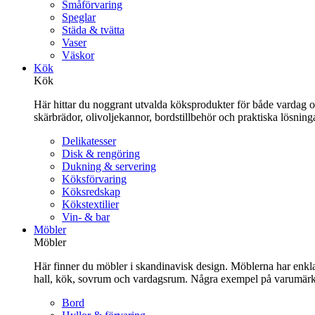
Småförvaring
Speglar
Städa & tvätta
Vaser
Väskor
Kök
Kök
Här hittar du noggrant utvalda köksprodukter för både vardag och 
skärbrädor, olivoljekannor, bordstillbehör och praktiska lösnin
Delikatesser
Disk & rengöring
Dukning & servering
Köksförvaring
Köksredskap
Kökstextilier
Vin- & bar
Möbler
Möbler
Här finner du möbler i skandinavisk design. Möblerna har enkla 
hall, kök, sovrum och vardagsrum. Några exempel på varumärk
Bord