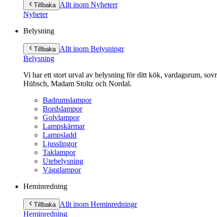
till
Allt inom Nyheter
r
Tillbaka
innehåll
Nyheter
Belysning
Allt inom Belysning
r
Tillbaka
Belysning
Vi har ett stort urval av belysning för ditt kök, vardagsrum, so
Hübsch, Madam Stoltz och Nordal.
Badrumslampor
Bordslampor
Golvlampor
Lampskärmar
Lampsladd
Ljusslingor
Taklampor
Utebelysning
Vägglampor
Heminredning
Allt inom Heminredning
r
Tillbaka
Heminredning