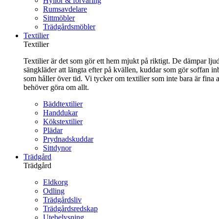
Hyllor & förvaring
Rumsavdelare
Sittmöbler
Trädgårdsmöbler
Textilier
Textilier
Textilier är det som gör ett hem mjukt på riktigt. De dämpar ljud
sängkläder att längta efter på kvällen, kuddar som gör soffan in
som håller över tid. Vi tycker om textilier som inte bara är fin
behöver göra om allt.
Bäddtextilier
Handdukar
Kökstextilier
Plädar
Prydnadskuddar
Sittdynor
Trädgård
Trädgård
Eldkorg
Odling
Trädgårdsliv
Trädgårdsredskap
Utebelysning