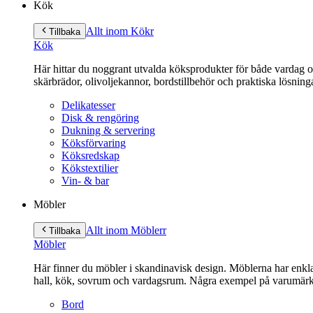
Kök
Allt inom Kök
r
Tillbaka
Kök
Här hittar du noggrant utvalda köksprodukter för både vardag och 
skärbrädor, olivoljekannor, bordstillbehör och praktiska lösnin
Delikatesser
Disk & rengöring
Dukning & servering
Köksförvaring
Köksredskap
Kökstextilier
Vin- & bar
Möbler
Allt inom Möbler
r
Tillbaka
Möbler
Här finner du möbler i skandinavisk design. Möblerna har enkla 
hall, kök, sovrum och vardagsrum. Några exempel på varumärk
Bord