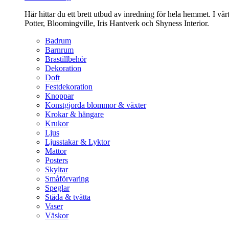
Här hittar du ett brett utbud av inredning för hela hemmet. I vå
Potter, Bloomingville, Iris Hantverk och Shyness Interior.
Badrum
Barnrum
Brastillbehör
Dekoration
Doft
Festdekoration
Knoppar
Konstgjorda blommor & växter
Krokar & hängare
Krukor
Ljus
Ljusstakar & Lyktor
Mattor
Posters
Skyltar
Småförvaring
Speglar
Städa & tvätta
Vaser
Väskor