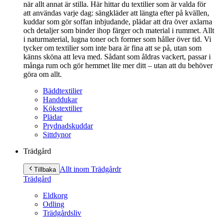
när allt annat är stilla. Här hittar du textilier som är valda för
att användas varje dag: sängkläder att längta efter på kvällen,
kuddar som gör soffan inbjudande, plädar att dra över axlarna
och detaljer som binder ihop färger och material i rummet. Allt
i naturmaterial, lugna toner och former som håller över tid. Vi
tycker om textilier som inte bara är fina att se på, utan som
känns sköna att leva med. Sådant som åldras vackert, passar i
många rum och gör hemmet lite mer ditt – utan att du behöver
göra om allt.
Bäddtextilier
Handdukar
Kökstextilier
Plädar
Prydnadskuddar
Sittdynor
Trädgård
Allt inom Trädgård
r
Tillbaka
Trädgård
Eldkorg
Odling
Trädgårdsliv