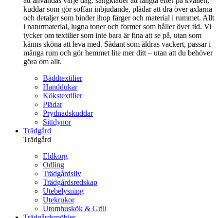
att användas varje dag: sängkläder att längta efter på kvällen,
kuddar som gör soffan inbjudande, plädar att dra över axlarna
och detaljer som binder ihop färger och material i rummet. Allt
i naturmaterial, lugna toner och former som håller över tid. Vi
tycker om textilier som inte bara är fina att se på, utan som
känns sköna att leva med. Sådant som åldras vackert, passar i
många rum och gör hemmet lite mer ditt – utan att du behöver
göra om allt.
Bäddtextilier
Handdukar
Kökstextilier
Plädar
Prydnadskuddar
Sittdynor
Trädgård
Trädgård
Eldkorg
Odling
Trädgårdsliv
Trädgårdsredskap
Utebelysning
Utekrukor
Utomhuskök & Grill
Trädgårdsmöbler