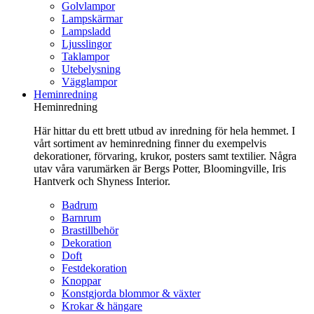
Golvlampor
Lampskärmar
Lampsladd
Ljusslingor
Taklampor
Utebelysning
Vägglampor
Heminredning
Heminredning
Här hittar du ett brett utbud av inredning för hela hemmet. I
vårt sortiment av heminredning finner du exempelvis
dekorationer, förvaring, krukor, posters samt textilier. Några
utav våra varumärken är Bergs Potter, Bloomingville, Iris
Hantverk och Shyness Interior.
Badrum
Barnrum
Brastillbehör
Dekoration
Doft
Festdekoration
Knoppar
Konstgjorda blommor & växter
Krokar & hängare