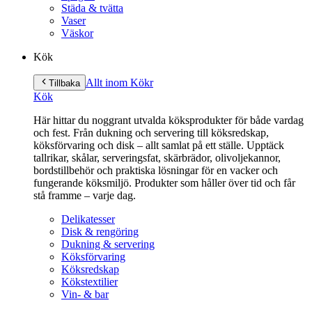
Städa & tvätta
Vaser
Väskor
Kök
Allt inom Kök
r
Tillbaka
Kök
Här hittar du noggrant utvalda köksprodukter för både vardag
och fest. Från dukning och servering till köksredskap,
köksförvaring och disk – allt samlat på ett ställe. Upptäck
tallrikar, skålar, serveringsfat, skärbrädor, olivoljekannor,
bordstillbehör och praktiska lösningar för en vacker och
fungerande köksmiljö. Produkter som håller över tid och får
stå framme – varje dag.
Delikatesser
Disk & rengöring
Dukning & servering
Köksförvaring
Köksredskap
Kökstextilier
Vin- & bar