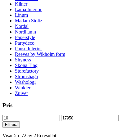
Kilner
Lama Interiör
Linum
Madam Stoltz
Nordal
Nordhamn
Paperstyle
Partydeco
Pause Interior
Reeves by Wikholm form
Shyness
Sköna Ting
Storefactory
Strömshaga
Washologi
Winkler
Zuiver
Pris
Min
Max
pris
pris
Filtrera
Visar 55–72 av 216 resultat