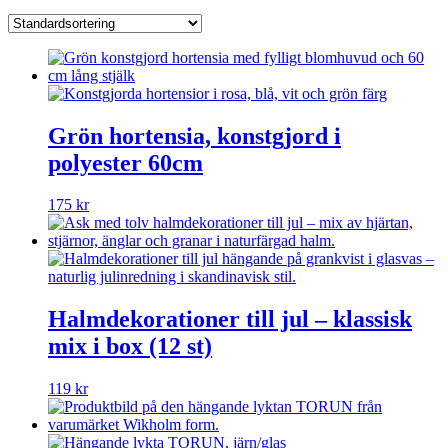
Grön hortensia, konstgjord i
polyester 60cm
175
kr
Halmdekorationer till jul – klassisk
mix i box (12 st)
119
kr