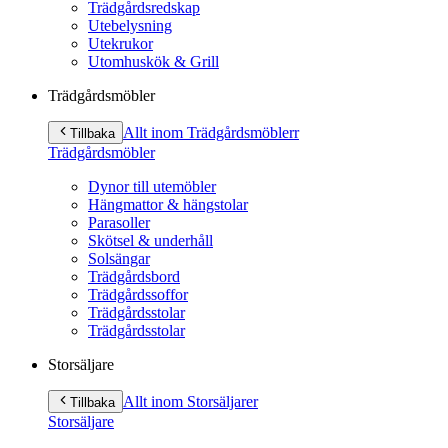
Trädgårdsredskap
Utebelysning
Utekrukor
Utomhuskök & Grill
Trädgårdsmöbler
Allt inom Trädgårdsmöbler
r
Tillbaka
Trädgårdsmöbler
Dynor till utemöbler
Hängmattor & hängstolar
Parasoller
Skötsel & underhåll
Solsängar
Trädgårdsbord
Trädgårdssoffor
Trädgårdsstolar
Trädgårdsstolar
Storsäljare
Allt inom Storsäljare
r
Tillbaka
Storsäljare