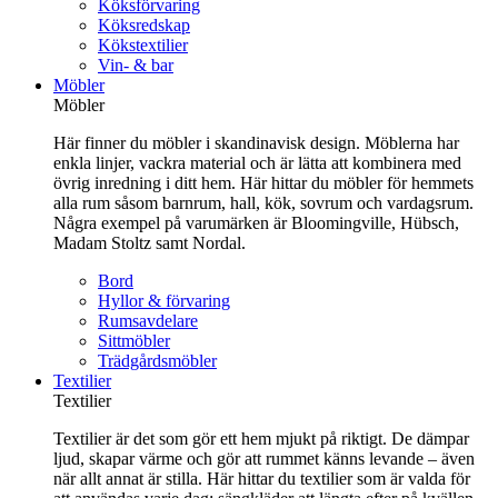
Köksförvaring
Köksredskap
Kökstextilier
Vin- & bar
Möbler
Möbler
Här finner du möbler i skandinavisk design. Möblerna har
enkla linjer, vackra material och är lätta att kombinera med
övrig inredning i ditt hem. Här hittar du möbler för hemmets
alla rum såsom barnrum, hall, kök, sovrum och vardagsrum.
Några exempel på varumärken är Bloomingville, Hübsch,
Madam Stoltz samt Nordal.
Bord
Hyllor & förvaring
Rumsavdelare
Sittmöbler
Trädgårdsmöbler
Textilier
Textilier
Textilier är det som gör ett hem mjukt på riktigt. De dämpar
ljud, skapar värme och gör att rummet känns levande – även
när allt annat är stilla. Här hittar du textilier som är valda för