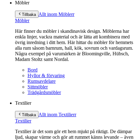
Möbler
Allt inom Möbler
r
Tillbaka
Möbler
Här finner du möbler i skandinavisk design. Möblerna har
enkla linjer, vackra material och är lätta att kombinera med
övrig inredning i ditt hem. Här hittar du möbler för hemmets
alla rum såsom barnrum, hall, kök, sovrum och vardagsrum.
Några exempel på varumärken är Bloomingville, Hübsch,
Madam Stoltz samt Nordal.
Bord
Hyllor & förvaring
Rumsavdelare
Sittmöbler
Trädgårdsmöbler
Textilier
Allt inom Textilier
r
Tillbaka
Textilier
Textilier är det som gör ett hem mjukt på riktigt. De dämpar
ljud, skapar värme och gör att rummet känns levande – även