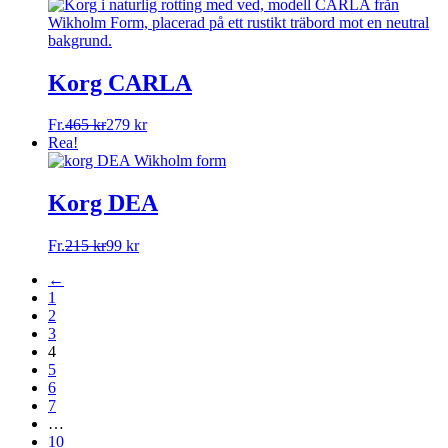
Korg CARLA
Fr.
465
kr
279
kr
Rea!
Korg DEA
Fr.
215
kr
99
kr
←
1
2
3
4
5
6
7
…
10