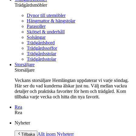
Trädgårdsmöbler
Dynor till utemöbler
Hängmattor & hängstolar
Parasoller
Skötsel & underhåll
Solsängar
Trädgårdsbord
Trädgårdssoffor
Trädgårdsstolar
Trädgårdsstolar
Storsäljare
Storsäljare
Veckans storsäljare Hemlängtan uppdaterar vi varje söndag.
Här ser du vad kunderna älskar just nu. Välj mellan vackra
detaljer och praktiska favoriter för hem och trädgård. Kom
tillbaka varje vecka och hitta din nya favorit.
Rea
Rea
Gå
Nyheter
vidare
till
Allt inom Nyheter
r
Tillbaka