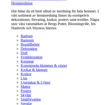
Heminredning
Här hittar du ett brett utbud av inredning för hela hemmet. I
vårt sortiment av heminredning finner du exempelvis
dekorationer, förvaring, krukor, posters samt textilier. Några
utav våra varumärken är Bergs Potter, Bloomingville, Iris
Hantverk och Shyness Interior.
Badrum
Barnrum
Brastillbehör
Dekoration
Doft
Festdekoration
Knoppar
Konstgjorda blommor & växter
Krokar & hängare
Krukor
Ljus
Ljusstakar & Lyktor
Mattor
Posters
Skyltar
Småförvaring
Speglar