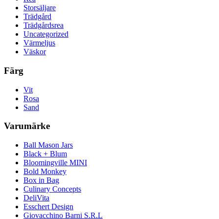
Storsäljare
Trädgård
Trädgårdsrea
Uncategorized
Värmeljus
Väskor
Färg
Vit
Rosa
Sand
Varumärke
Ball Mason Jars
Black + Blum
Bloomingville MINI
Bold Monkey
Box in Bag
Culinary Concepts
DeliVita
Esschert Design
Giovacchino Barni S.R.L