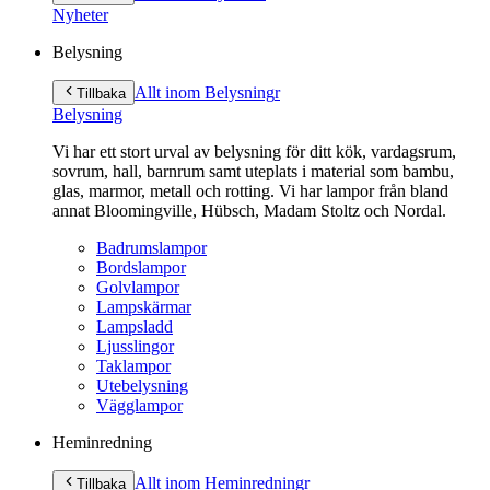
innehåll
Nyheter
Belysning
Allt inom Belysning
r
Tillbaka
Belysning
Vi har ett stort urval av belysning för ditt kök, vardagsrum,
sovrum, hall, barnrum samt uteplats i material som bambu,
glas, marmor, metall och rotting. Vi har lampor från bland
annat Bloomingville, Hübsch, Madam Stoltz och Nordal.
Badrumslampor
Bordslampor
Golvlampor
Lampskärmar
Lampsladd
Ljusslingor
Taklampor
Utebelysning
Vägglampor
Heminredning
Allt inom Heminredning
r
Tillbaka