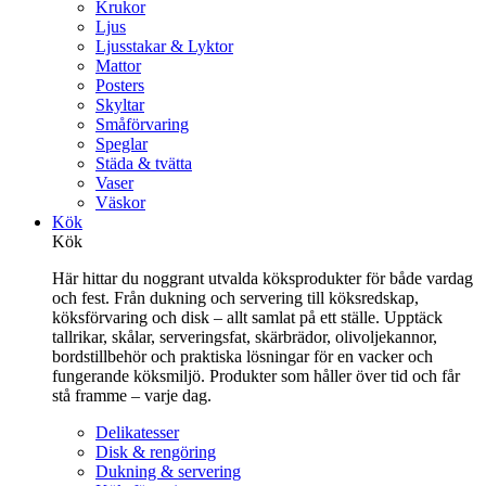
Krukor
Ljus
Ljusstakar & Lyktor
Mattor
Posters
Skyltar
Småförvaring
Speglar
Städa & tvätta
Vaser
Väskor
Kök
Kök
Här hittar du noggrant utvalda köksprodukter för både vardag
och fest. Från dukning och servering till köksredskap,
köksförvaring och disk – allt samlat på ett ställe. Upptäck
tallrikar, skålar, serveringsfat, skärbrädor, olivoljekannor,
bordstillbehör och praktiska lösningar för en vacker och
fungerande köksmiljö. Produkter som håller över tid och får
stå framme – varje dag.
Delikatesser
Disk & rengöring
Dukning & servering