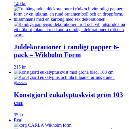
149
kr
Juldekorationer i randigt papper 6-
pack – Wikholm Form
215
kr
Konstgjord eukalyptuskvist grön 103
cm
95
kr
Rea!