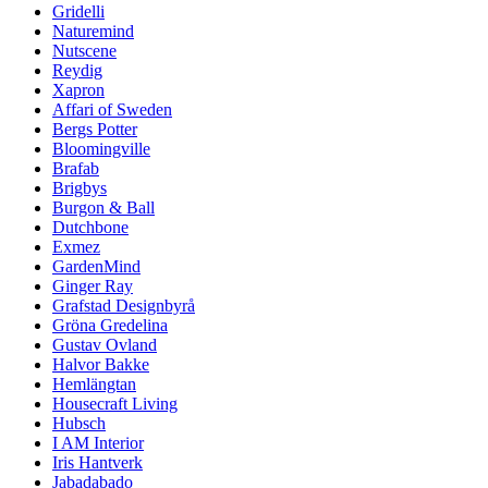
Gridelli
Naturemind
Nutscene
Reydig
Xapron
Affari of Sweden
Bergs Potter
Bloomingville
Brafab
Brigbys
Burgon & Ball
Dutchbone
Exmez
GardenMind
Ginger Ray
Grafstad Designbyrå
Gröna Gredelina
Gustav Ovland
Halvor Bakke
Hemlängtan
Housecraft Living
Hubsch
I AM Interior
Iris Hantverk
Jabadabado