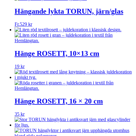
Hängande lykta TORUN, järn/glas
Fr.
529
kr
Hänge ROSETT, 10×13 cm
19
kr
Hänge ROSETT, 16 × 20 cm
35
kr