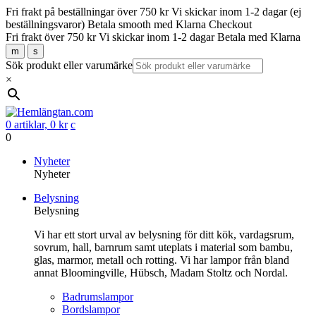
Fri frakt på beställningar över 750 kr
Vi skickar inom 1-2 dagar (ej
beställningsvaror)
Betala smooth med Klarna Checkout
Fri frakt över 750 kr
Vi skickar inom 1-2 dagar
Betala med Klarna
m
s
Sök produkt eller varumärke
×
0 artiklar,
0
kr
c
0
Gå
Nyheter
vidare
Nyheter
till
Belysning
innehåll
Belysning
Vi har ett stort urval av belysning för ditt kök, vardagsrum,
sovrum, hall, barnrum samt uteplats i material som bambu,
glas, marmor, metall och rotting. Vi har lampor från bland
annat Bloomingville, Hübsch, Madam Stoltz och Nordal.
Badrumslampor
Bordslampor