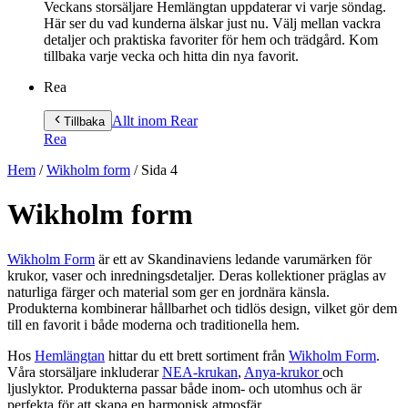
Veckans storsäljare Hemlängtan uppdaterar vi varje söndag.
Här ser du vad kunderna älskar just nu. Välj mellan vackra
detaljer och praktiska favoriter för hem och trädgård. Kom
tillbaka varje vecka och hitta din nya favorit.
Rea
Allt inom Rea
r
Tillbaka
Rea
Hem
/
Wikholm form
/
Sida 4
Wikholm form
Wikholm Form
är ett av Skandinaviens ledande varumärken för
krukor, vaser och inredningsdetaljer. Deras kollektioner präglas av
naturliga färger och material som ger en jordnära känsla.
Produkterna kombinerar hållbarhet och tidlös design, vilket gör dem
till en favorit i både moderna och traditionella hem.
Hos
Hemlängtan
hittar du ett brett sortiment från
Wikholm Form
.
Våra storsäljare inkluderar
NEA-krukan
,
Anya-krukor
och
ljuslyktor. Produkterna passar både inom- och utomhus och är
perfekta för att skapa en harmonisk atmosfär.