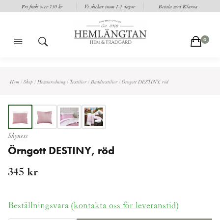
Fri frakt över 750 kr
Vi skickar inom 1-2 dagar
Betala med Klarna
m
s
c
0
Hem
/
Shop
/
Heminredning
/
Textilier
/
Bäddtextilier
/
Örngott DESTINY, röd
Shyness
Örngott DESTINY, röd
345
kr
Beställningsvara (
kontakta oss för leveranstid
)