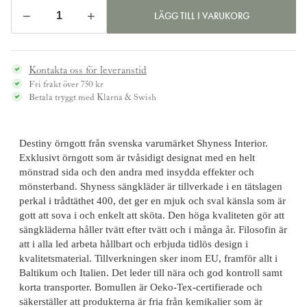
−
+
LÄGG TILL I VARUKORG
Örngott
DESTINY,
röd
Kontakta oss för leveranstid
mängd
Fri frakt över 750 kr
Betala tryggt med Klarna & Swish
Destiny örngott från svenska varumärket
Shyness Interior
.
Exklusivt örngott som är tvåsidigt designat med en helt
mönstrad sida och den andra med insydda effekter och
mönsterband.
Shyness sängkläder är tillverkade i en tätslagen
perkal i trådtäthet 400, det ger en mjuk och sval känsla
som är
gott att sova i och enkelt att sköta. Den höga kvaliteten gör att
sängkläderna håller tvätt efter tvätt och i många år. Filosofin är
att i alla led arbeta hållbart och erbjuda tidlös design i
kvalitetsmaterial. Tillverkningen sker inom EU, framför allt i
Baltikum och Italien. Det leder till nära och god kontroll samt
korta transporter. Bomullen är Oeko-Tex-certifierade och
säkerställer att produkterna är fria från kemikalier som är