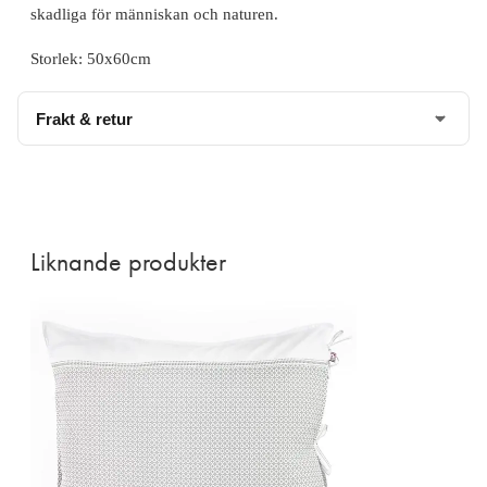
skadliga för människan och naturen.
Storlek: 50x60cm
Frakt & retur
Beställningsvara,
kontakta oss för leveranstid
.
Fraktavgift 69 kr
Läs mer om vår leverans och returpolicy
här
Liknande produkter