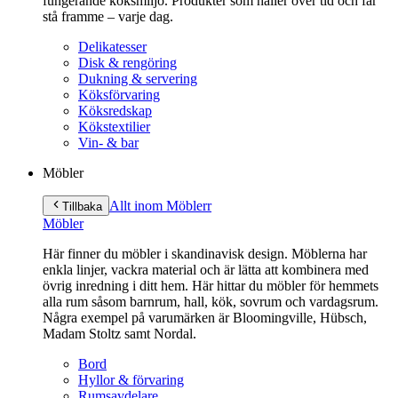
fungerande köksmiljö. Produkter som håller över tid och får
stå framme – varje dag.
Delikatesser
Disk & rengöring
Dukning & servering
Köksförvaring
Köksredskap
Kökstextilier
Vin- & bar
Möbler
Allt inom Möbler
r
Tillbaka
Möbler
Här finner du möbler i skandinavisk design. Möblerna har
enkla linjer, vackra material och är lätta att kombinera med
övrig inredning i ditt hem. Här hittar du möbler för hemmets
alla rum såsom barnrum, hall, kök, sovrum och vardagsrum.
Några exempel på varumärken är Bloomingville, Hübsch,
Madam Stoltz samt Nordal.
Bord
Hyllor & förvaring
Rumsavdelare