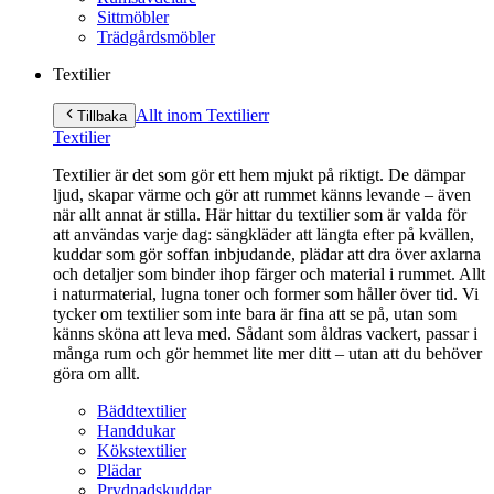
Sittmöbler
Trädgårdsmöbler
Textilier
Allt inom Textilier
r
Tillbaka
Textilier
Textilier är det som gör ett hem mjukt på riktigt. De dämpar
ljud, skapar värme och gör att rummet känns levande – även
när allt annat är stilla. Här hittar du textilier som är valda för
att användas varje dag: sängkläder att längta efter på kvällen,
kuddar som gör soffan inbjudande, plädar att dra över axlarna
och detaljer som binder ihop färger och material i rummet. Allt
i naturmaterial, lugna toner och former som håller över tid. Vi
tycker om textilier som inte bara är fina att se på, utan som
känns sköna att leva med. Sådant som åldras vackert, passar i
många rum och gör hemmet lite mer ditt – utan att du behöver
göra om allt.
Bäddtextilier
Handdukar
Kökstextilier
Plädar
Prydnadskuddar