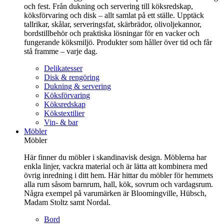
och fest. Från dukning och servering till köksredskap,
köksförvaring och disk – allt samlat på ett ställe. Upptäck
tallrikar, skålar, serveringsfat, skärbrädor, olivoljekannor,
bordstillbehör och praktiska lösningar för en vacker och
fungerande köksmiljö. Produkter som håller över tid och får
stå framme – varje dag.
Delikatesser
Disk & rengöring
Dukning & servering
Köksförvaring
Köksredskap
Kökstextilier
Vin- & bar
Möbler
Möbler
Här finner du möbler i skandinavisk design. Möblerna har
enkla linjer, vackra material och är lätta att kombinera med
övrig inredning i ditt hem. Här hittar du möbler för hemmets
alla rum såsom barnrum, hall, kök, sovrum och vardagsrum.
Några exempel på varumärken är Bloomingville, Hübsch,
Madam Stoltz samt Nordal.
Bord