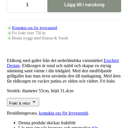
Lägg till i varukorg
Eldkorg
med
galler
mängd
Kontakta oss för leveranstid
Fri frakt över 750 kr
Betala tryggt med Klarna & Swish
Eldkorg med galler från det nederländska varumärket
Esschert
Design
. Eldkorgen är rund och stabil och skapar en mysig
stämning samt värme i din trädgård. Med den medföljande
grillgaller kan man även använda den till matlagning. Med åren
får eldkorgen en vacker patina av elden och vädret. Fri frakt.
Storlek: diameter 55cm, höjd 31,4cm
Frakt & retur
Beställningsvara,
kontakta oss för leveranstid
.
Denna produkt skickas fraktfritt
Läs mer om vår leverans och returpolicy
här