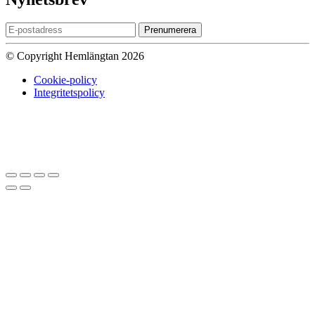
Prenumerera
© Copyright Hemlängtan 2026
Cookie-policy
Integritetspolicy
Sätt upp dig på väntelistan
Vi kommer att meddela dig när varan
finns i lager igen om du anger en giltig epost nedan.
Email
Vi kommer inte att dela din
epost-adress med någon annan.
Meddela mig när varan finns i lager