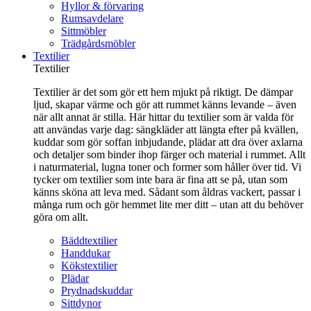
Hyllor & förvaring
Rumsavdelare
Sittmöbler
Trädgårdsmöbler
Textilier
Textilier
Textilier är det som gör ett hem mjukt på riktigt. De dämpar
ljud, skapar värme och gör att rummet känns levande – även
när allt annat är stilla. Här hittar du textilier som är valda för
att användas varje dag: sängkläder att längta efter på kvällen,
kuddar som gör soffan inbjudande, plädar att dra över axlarna
och detaljer som binder ihop färger och material i rummet. Allt
i naturmaterial, lugna toner och former som håller över tid. Vi
tycker om textilier som inte bara är fina att se på, utan som
känns sköna att leva med. Sådant som åldras vackert, passar i
många rum och gör hemmet lite mer ditt – utan att du behöver
göra om allt.
Bäddtextilier
Handdukar
Kökstextilier
Plädar
Prydnadskuddar
Sittdynor