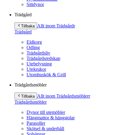
Sittdynor
Trädgård
Allt inom Trädgård
r
Tillbaka
Trädgård
Eldkorg
Odling
Trädgårdsliv
Trädgårdsredskap
Utebelysning
Utekrukor
Utomhuskök & Grill
Trädgårdsmöbler
Allt inom Trädgårdsmöbler
r
Tillbaka
Trädgårdsmöbler
Dynor till utemöbler
Hängmattor & hängstolar
Parasoller
Skötsel & underhåll
Solsängar