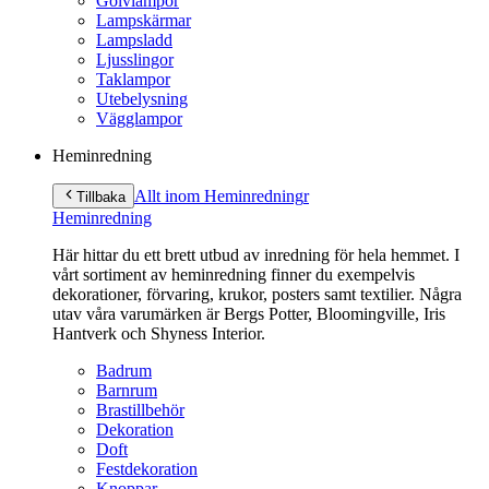
Golvlampor
Lampskärmar
Lampsladd
Ljusslingor
Taklampor
Utebelysning
Vägglampor
Heminredning
Allt inom Heminredning
r
Tillbaka
Heminredning
Här hittar du ett brett utbud av inredning för hela hemmet. I
vårt sortiment av heminredning finner du exempelvis
dekorationer, förvaring, krukor, posters samt textilier. Några
utav våra varumärken är Bergs Potter, Bloomingville, Iris
Hantverk och Shyness Interior.
Badrum
Barnrum
Brastillbehör
Dekoration
Doft
Festdekoration
Knoppar