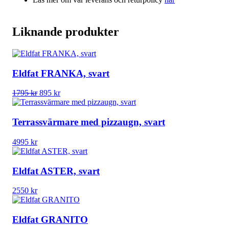
Liknande produkter
Eldfat FRANKA, svart
Det
Det
1795
kr
895
kr
ursprungliga
nuvarande
priset
priset
var:
är:
Terrassvärmare med pizzaugn, svart
1795 kr.
895 kr.
4995
kr
Eldfat ASTER, svart
2550
kr
Eldfat GRANITO