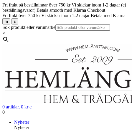
Fri frakt på beställningar över 750 kr
Vi skickar inom 1-2 dagar (ej
beställningsvaror)
Betala smooth med Klarna Checkout
Fri frakt över 750 kr
Vi skickar inom 1-2 dagar
Betala med Klarna
m
s
Sök produkt eller varumärke
×
0 artiklar,
0
kr
c
0
Gå
Nyheter
vidare
Nyheter