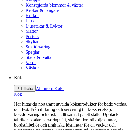
Konstgjorda blommor & växter
Krokar & hängare
Krukor
Ljus
Ljusstakar & Lyktor
Mattor
Posters
Skyltar
Småförvaring
Speglar
Städa & tvätta
Vaser
Väskor
Kök
Allt inom Kök
r
Tillbaka
Kök
Här hittar du noggrant utvalda köksprodukter för både vardag
och fest. Från dukning och servering till köksredskap,
köksförvaring och disk – allt samlat på ett ställe. Upptäck
tallrikar, skålar, serveringsfat, skärbrädor, olivoljekannor,
bordstillbehör och praktiska lösningar för en vacker och