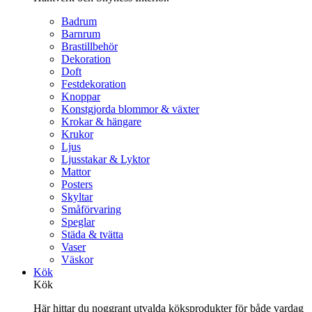
Badrum
Barnrum
Brastillbehör
Dekoration
Doft
Festdekoration
Knoppar
Konstgjorda blommor & växter
Krokar & hängare
Krukor
Ljus
Ljusstakar & Lyktor
Mattor
Posters
Skyltar
Småförvaring
Speglar
Städa & tvätta
Vaser
Väskor
Kök
Kök
Här hittar du noggrant utvalda köksprodukter för både vardag