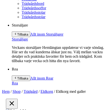
Trädgårdsbord
Trädgårdssoffor
Trädgårdsstolar
Trädgårdsstolar
Storsäljare
Allt inom Storsäljare
r
Tillbaka
Storsäljare
Veckans storsäljare Hemlängtan uppdaterar vi varje söndag.
Här ser du vad kunderna älskar just nu. Välj mellan vackra
detaljer och praktiska favoriter för hem och trädgård. Kom
tillbaka varje vecka och hitta din nya favorit.
Rea
Allt inom Rea
r
Tillbaka
Rea
Hem
/
Shop
/
Trädgård
/
Eldkorg
/
Eldkorg med galler