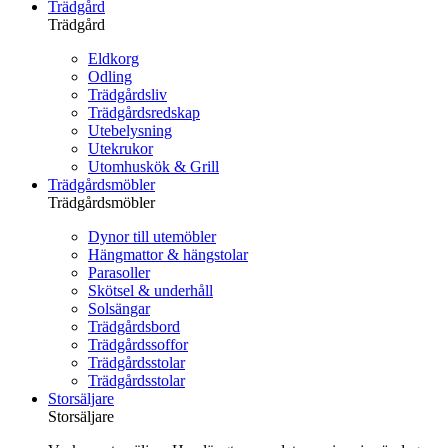
Trädgård
Trädgård
Eldkorg
Odling
Trädgårdsliv
Trädgårdsredskap
Utebelysning
Utekrukor
Utomhuskök & Grill
Trädgårdsmöbler
Trädgårdsmöbler
Dynor till utemöbler
Hängmattor & hängstolar
Parasoller
Skötsel & underhåll
Solsängar
Trädgårdsbord
Trädgårdssoffor
Trädgårdsstolar
Trädgårdsstolar
Storsäljare
Storsäljare