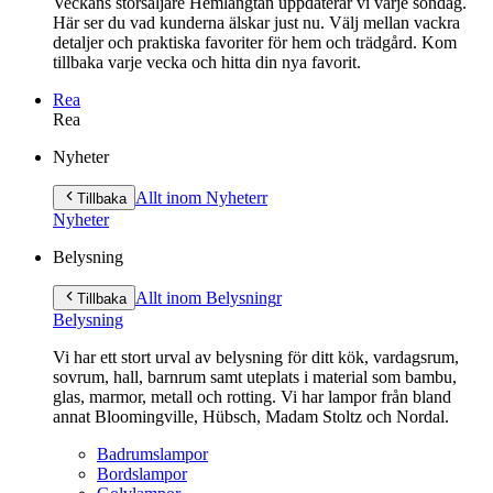
Veckans storsäljare Hemlängtan uppdaterar vi varje söndag.
Här ser du vad kunderna älskar just nu. Välj mellan vackra
detaljer och praktiska favoriter för hem och trädgård. Kom
tillbaka varje vecka och hitta din nya favorit.
Rea
Rea
Gå
Nyheter
vidare
till
Allt inom Nyheter
r
Tillbaka
innehåll
Nyheter
Belysning
Allt inom Belysning
r
Tillbaka
Belysning
Vi har ett stort urval av belysning för ditt kök, vardagsrum,
sovrum, hall, barnrum samt uteplats i material som bambu,
glas, marmor, metall och rotting. Vi har lampor från bland
annat Bloomingville, Hübsch, Madam Stoltz och Nordal.
Badrumslampor
Bordslampor