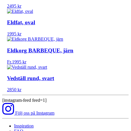
2495
kr
Eldfat, oval
1995
kr
Eldkorg BARBEQUE, järn
Fr.
1995
kr
Vedställ rund, svart
2850
kr
[instagram-feed feed=1]
Följ oss på Instagram
Inspiration