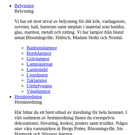
till
Belysning
innehåll
Belysning
Vi har ett stort urval av belysning för ditt kök, vardagsrum,
sovrum, hall, barnrum samt uteplats i material som bambu,
glas, marmor, metall och rotting. Vi har lampor från bland
annat Bloomingville, Hübsch, Madam Stoltz och Nordal.
Badrumslampor
Bordslampor
Golvlampor
Lampskärmar
Lampsladd
Ljusslingor
Taklampor
Utebelysning
Vägglampor
Heminredning
Heminredning
Här hittar du ett brett utbud av inredning för hela hemmet. I
vårt sortiment av heminredning finner du exempelvis
dekorationer, förvaring, krukor, posters samt textilier. Några
utav våra varumärken är Bergs Potter, Bloomingville, Iris
Hantverk och Shyness Interior.