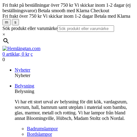
Fri frakt på beställningar över 750 kr
Vi skickar inom 1-2 dagar (ej
beställningsvaror)
Betala smooth med Klarna Checkout
Fri frakt över 750 kr
Vi skickar inom 1-2 dagar
Betala med Klarna
m
s
Sök produkt eller varumärke
×
0 artiklar,
0
kr
c
0
Gå
Nyheter
vidare
Nyheter
till
Belysning
innehåll
Belysning
Vi har ett stort urval av belysning för ditt kök, vardagsrum,
sovrum, hall, barnrum samt uteplats i material som bambu,
glas, marmor, metall och rotting. Vi har lampor från bland
annat Bloomingville, Hübsch, Madam Stoltz och Nordal.
Badrumslampor
Bordslampor