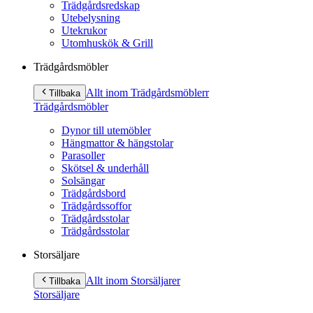
Trädgårdsredskap
Utebelysning
Utekrukor
Utomhuskök & Grill
Trädgårdsmöbler
Allt inom Trädgårdsmöbler
r
Tillbaka
Trädgårdsmöbler
Dynor till utemöbler
Hängmattor & hängstolar
Parasoller
Skötsel & underhåll
Solsängar
Trädgårdsbord
Trädgårdssoffor
Trädgårdsstolar
Trädgårdsstolar
Storsäljare
Allt inom Storsäljare
r
Tillbaka
Storsäljare