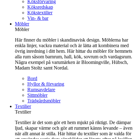
Köksförvaring
Köksredskap
Kökstextilier
Vin- & bar
Möbler
Möbler
Här finner du möbler i skandinavisk design. Möblerna har
enkla linjer, vackra material och är lätta att kombinera med
övrig inredning i ditt hem. Här hittar du möbler för hemmets
alla rum såsom barnrum, hall, kök, sovrum och vardagsrum.
Några exempel på varumärken är Bloomingville, Hübsch,
Madam Stoltz samt Nordal.
Bord
Hyllor & förvaring
Rumsavdelare
Sittmöbler
Trädgårdsmöbler
Textilier
Textilier
Textilier är det som gör ett hem mjukt på riktigt. De dämpar
ljud, skapar värme och gör att rummet känns levande – även
när allt annat är stilla. Här hittar du textilier som är valda för