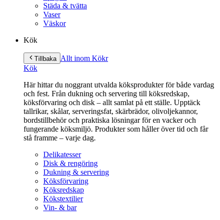
Städa & tvätta
Vaser
Väskor
Kök
Allt inom Kök
r
Tillbaka
Kök
Här hittar du noggrant utvalda köksprodukter för både vardag
och fest. Från dukning och servering till köksredskap,
köksförvaring och disk – allt samlat på ett ställe. Upptäck
tallrikar, skålar, serveringsfat, skärbrädor, olivoljekannor,
bordstillbehör och praktiska lösningar för en vacker och
fungerande köksmiljö. Produkter som håller över tid och får
stå framme – varje dag.
Delikatesser
Disk & rengöring
Dukning & servering
Köksförvaring
Köksredskap
Kökstextilier
Vin- & bar