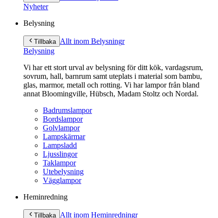
innehåll
Nyheter
Belysning
Allt inom Belysning
r
Tillbaka
Belysning
Vi har ett stort urval av belysning för ditt kök, vardagsrum,
sovrum, hall, barnrum samt uteplats i material som bambu,
glas, marmor, metall och rotting. Vi har lampor från bland
annat Bloomingville, Hübsch, Madam Stoltz och Nordal.
Badrumslampor
Bordslampor
Golvlampor
Lampskärmar
Lampsladd
Ljusslingor
Taklampor
Utebelysning
Vägglampor
Heminredning
Allt inom Heminredning
r
Tillbaka