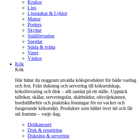
Krukor
Ljus
Ljusstakar & Lyktor
Mattor
Posters
Skyltar
Småförvaring
Speglar
Städa & tvätta
Vaser
Väskor
Kök
Kök
Här hittar du noggrant utvalda köksprodukter för både vardag
och fest. Från dukning och servering till köksredskap,
köksförvaring och disk – allt samlat på ett ställe. Upptäck
tallrikar, skålar, serveringsfat, skärbrädor, olivoljekannor,
bordstillbehör och praktiska lösningar för en vacker och
fungerande köksmiljö. Produkter som håller över tid och får
stå framme – varje dag.
Delikatesser
Disk & rengöring
Dukning & servering