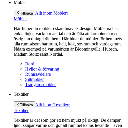
Möbler
Allt inom Möbler
r
Tillbaka
Möbler
Här finner du möbler i skandinavisk design. Möblerna har
enkla linjer, vackra material och är lätta att kombinera med
övrig inredning i ditt hem. Här hittar du möbler för hemmets
alla rum såsom barnrum, hall, kök, sovrum och vardagsrum.
Några exempel på varumärken är Bloomingville, Hübsch,
Madam Stoltz samt Nordal.
Bord
Hyllor & förvaring
Rumsavdelare
Sittmöbler
Trädgårdsmöbler
Textilier
Allt inom Textilier
r
Tillbaka
Textilier
Textilier är det som gör ett hem mjukt på riktigt. De dämpar
ljud, skapar värme och gör att rummet känns levande – även