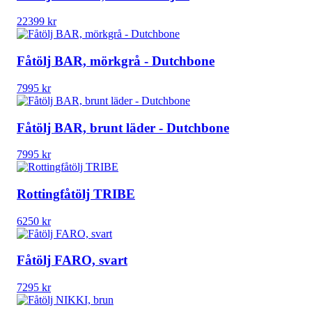
22399
kr
Fåtölj BAR, mörkgrå - Dutchbone
7995
kr
Fåtölj BAR, brunt läder - Dutchbone
7995
kr
Rottingfåtölj TRIBE
6250
kr
Fåtölj FARO, svart
7295
kr