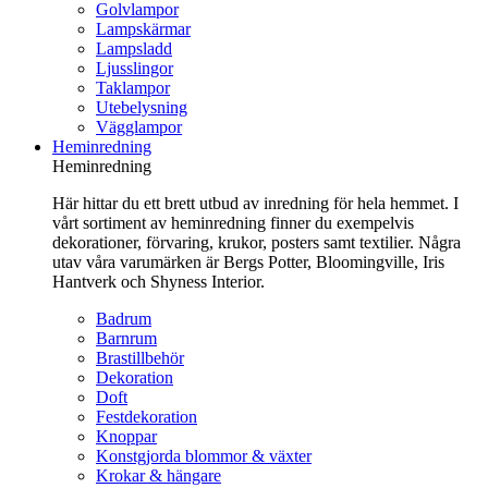
Golvlampor
Lampskärmar
Lampsladd
Ljusslingor
Taklampor
Utebelysning
Vägglampor
Heminredning
Heminredning
Här hittar du ett brett utbud av inredning för hela hemmet. I
vårt sortiment av heminredning finner du exempelvis
dekorationer, förvaring, krukor, posters samt textilier. Några
utav våra varumärken är Bergs Potter, Bloomingville, Iris
Hantverk och Shyness Interior.
Badrum
Barnrum
Brastillbehör
Dekoration
Doft
Festdekoration
Knoppar
Konstgjorda blommor & växter
Krokar & hängare