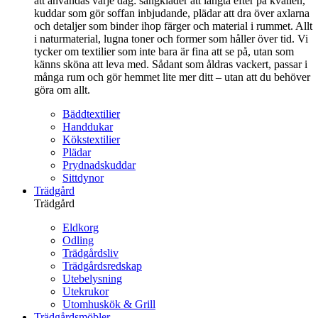
att användas varje dag: sängkläder att längta efter på kvällen,
kuddar som gör soffan inbjudande, plädar att dra över axlarna
och detaljer som binder ihop färger och material i rummet. Allt
i naturmaterial, lugna toner och former som håller över tid. Vi
tycker om textilier som inte bara är fina att se på, utan som
känns sköna att leva med. Sådant som åldras vackert, passar i
många rum och gör hemmet lite mer ditt – utan att du behöver
göra om allt.
Bäddtextilier
Handdukar
Kökstextilier
Plädar
Prydnadskuddar
Sittdynor
Trädgård
Trädgård
Eldkorg
Odling
Trädgårdsliv
Trädgårdsredskap
Utebelysning
Utekrukor
Utomhuskök & Grill
Trädgårdsmöbler