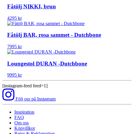
Fåtölj NIKKI, brun
4295
kr
Fåtölj BAR, rosa sammet - Dutchbone
7995
kr
Loungestol DURAN -Dutchbone
9995
kr
[instagram-feed feed=1]
Följ oss på Instagram
Inspiration
FAQ
Om oss
Köpvillkor
Retur & Reklamation