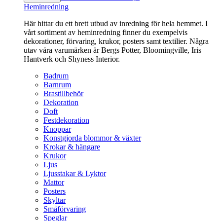
Heminredning
Här hittar du ett brett utbud av inredning för hela hemmet. I
vårt sortiment av heminredning finner du exempelvis
dekorationer, förvaring, krukor, posters samt textilier. Några
utav våra varumärken är Bergs Potter, Bloomingville, Iris
Hantverk och Shyness Interior.
Badrum
Barnrum
Brastillbehör
Dekoration
Doft
Festdekoration
Knoppar
Konstgjorda blommor & växter
Krokar & hängare
Krukor
Ljus
Ljusstakar & Lyktor
Mattor
Posters
Skyltar
Småförvaring
Speglar