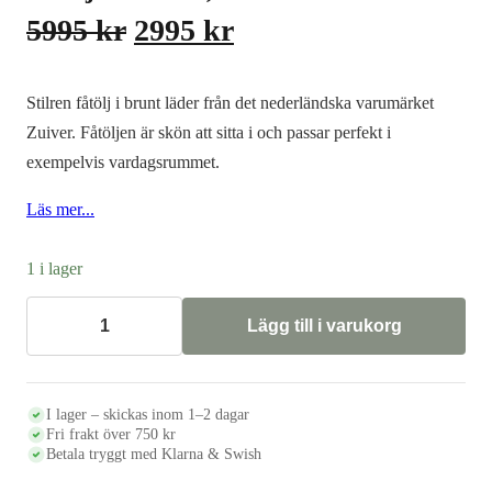
Det
Det
5995
kr
2995
kr
ursprungliga
nuvarande
priset
priset
Stilren fåtölj i brunt läder från det nederländska varumärket
var:
är:
Zuiver. Fåtöljen är skön att sitta i och passar perfekt i
exempelvis vardagsrummet.
5995 kr.
2995 kr.
Läs mer...
1 i lager
Lägg till i varukorg
Fåtölj
FESTON,
brunt
läder
mängd
I lager – skickas inom 1–2 dagar
Fri frakt över 750 kr
Betala tryggt med Klarna & Swish