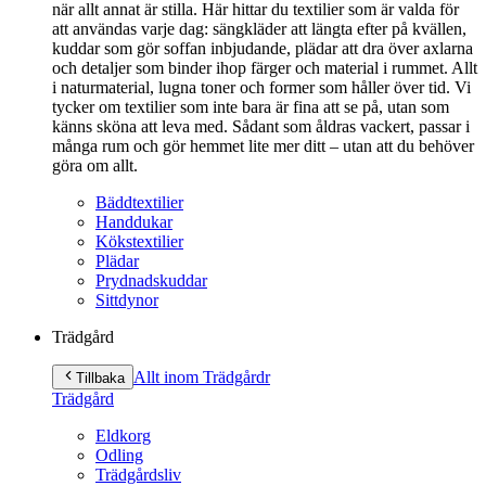
när allt annat är stilla. Här hittar du textilier som är valda för
att användas varje dag: sängkläder att längta efter på kvällen,
kuddar som gör soffan inbjudande, plädar att dra över axlarna
och detaljer som binder ihop färger och material i rummet. Allt
i naturmaterial, lugna toner och former som håller över tid. Vi
tycker om textilier som inte bara är fina att se på, utan som
känns sköna att leva med. Sådant som åldras vackert, passar i
många rum och gör hemmet lite mer ditt – utan att du behöver
göra om allt.
Bäddtextilier
Handdukar
Kökstextilier
Plädar
Prydnadskuddar
Sittdynor
Trädgård
Allt inom Trädgård
r
Tillbaka
Trädgård
Eldkorg
Odling
Trädgårdsliv