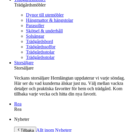
Trädgårdsmöbler
Dynor till utemöbler
Hängmattor & hängstolar
Parasoller
Skötsel & underhåll
Solsängar
Trädgårdsbord
Trädgårdssoffor
Trädgårdsstolar
Trädgårdsstolar
Storsäljare
Storsäljare
Veckans storsäljare Hemlängtan uppdaterar vi varje söndag.
Här ser du vad kunderna älskar just nu. Välj mellan vackra
detaljer och praktiska favoriter för hem och trädgård. Kom
tillbaka varje vecka och hitta din nya favorit.
Rea
Rea
Gå
Nyheter
vidare
till
Allt inom Nyheter
r
Tillbaka