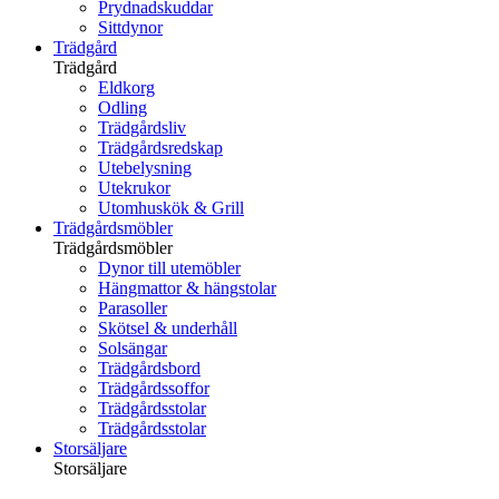
Prydnadskuddar
Sittdynor
Trädgård
Trädgård
Eldkorg
Odling
Trädgårdsliv
Trädgårdsredskap
Utebelysning
Utekrukor
Utomhuskök & Grill
Trädgårdsmöbler
Trädgårdsmöbler
Dynor till utemöbler
Hängmattor & hängstolar
Parasoller
Skötsel & underhåll
Solsängar
Trädgårdsbord
Trädgårdssoffor
Trädgårdsstolar
Trädgårdsstolar
Storsäljare
Storsäljare