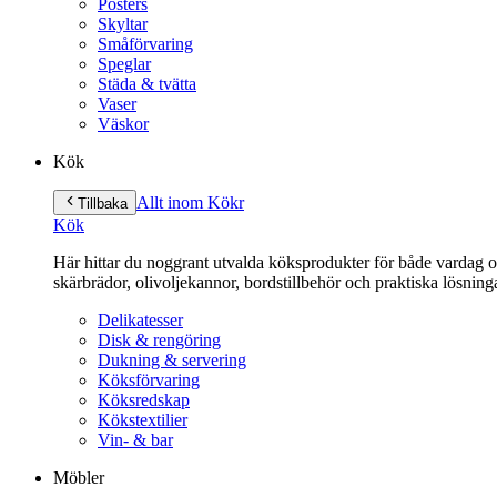
Posters
Skyltar
Småförvaring
Speglar
Städa & tvätta
Vaser
Väskor
Kök
Allt inom Kök
r
Tillbaka
Kök
Här hittar du noggrant utvalda köksprodukter för både vardag och 
skärbrädor, olivoljekannor, bordstillbehör och praktiska lösnin
Delikatesser
Disk & rengöring
Dukning & servering
Köksförvaring
Köksredskap
Kökstextilier
Vin- & bar
Möbler