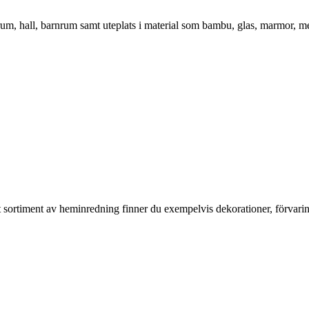
vrum, hall, barnrum samt uteplats i material som bambu, glas, marmor, m
rt sortiment av heminredning finner du exempelvis dekorationer, förvari