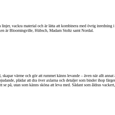
linjer, vackra material och är lätta att kombinera med övrig inredning 
en är Bloomingville, Hübsch, Madam Stoltz samt Nordal.
, skapar värme och gör att rummet känns levande – även när allt annat är 
bjudande, plädar att dra över axlarna och detaljer som binder ihop färger
a att se på, utan som känns sköna att leva med. Sådant som åldras vackert