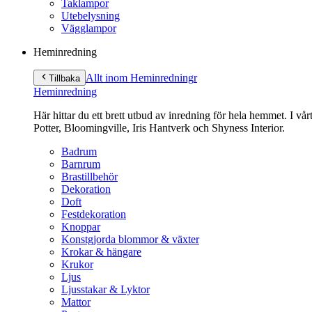
Taklampor
Utebelysning
Vägglampor
Heminredning
Allt inom Heminredning
r
Tillbaka
Heminredning
Här hittar du ett brett utbud av inredning för hela hemmet. I vå
Potter, Bloomingville, Iris Hantverk och Shyness Interior.
Badrum
Barnrum
Brastillbehör
Dekoration
Doft
Festdekoration
Knoppar
Konstgjorda blommor & växter
Krokar & hängare
Krukor
Ljus
Ljusstakar & Lyktor
Mattor