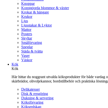
Knoppar
Konstgjorda blommor & växter
Krokar & hängare
Krukor
Ljus
Ljusstakar & Lyktor
Mattor
Posters
Skyltar
Småförvaring
Speglar
Städa & tvätta
Vaser
Väskor
Kök
Kök
Här hittar du noggrant utvalda köksprodukter för både vardag och 
skärbrädor, olivoljekannor, bordstillbehör och praktiska lösnin
Delikatesser
Disk & rengöring
Dukning & servering
Köksförvaring
Köksredskap