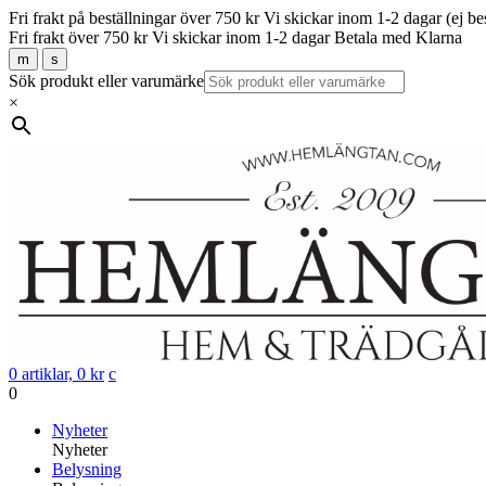
Fri frakt på beställningar över 750 kr
Vi skickar inom 1-2 dagar (ej be
Fri frakt över 750 kr
Vi skickar inom 1-2 dagar
Betala med Klarna
m
s
Sök produkt eller varumärke
×
0 artiklar,
0
kr
c
0
Gå
Nyheter
vidare
Nyheter
till
Belysning