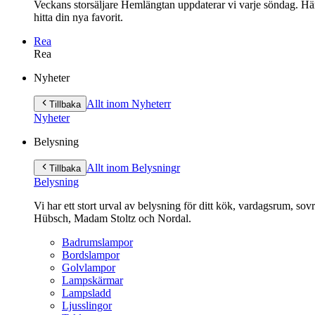
Veckans storsäljare Hemlängtan uppdaterar vi varje söndag. Här 
hitta din nya favorit.
Rea
Rea
Gå
Nyheter
vidare
till
Allt inom Nyheter
r
Tillbaka
innehåll
Nyheter
Belysning
Allt inom Belysning
r
Tillbaka
Belysning
Vi har ett stort urval av belysning för ditt kök, vardagsrum, so
Hübsch, Madam Stoltz och Nordal.
Badrumslampor
Bordslampor
Golvlampor
Lampskärmar
Lampsladd
Ljusslingor