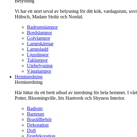
innehåll
Belysning
Vi har ett stort urval av belysning för ditt kök, vardagsrum, so
Hübsch, Madam Stoltz och Nordal.
Badrumslampor
Bordslampor
Golvlampor
Lampskärmar
Lampsladd
Ljusslingor
Taklampor
Utebelysning
Vägglampor
Heminredning
Heminredning
Här hittar du ett brett utbud av inredning för hela hemmet. I vå
Potter, Bloomingville, Iris Hantverk och Shyness Interior.
Badrum
Barnrum
Brastillbehör
Dekoration
Doft
Festdekoration