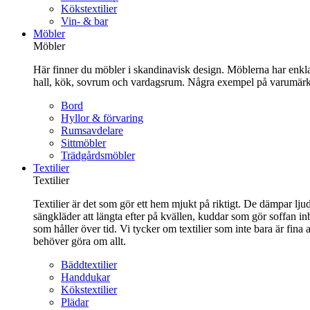
Kökstextilier
Vin- & bar
Möbler
Möbler
Här finner du möbler i skandinavisk design. Möblerna har enkla 
hall, kök, sovrum och vardagsrum. Några exempel på varumärk
Bord
Hyllor & förvaring
Rumsavdelare
Sittmöbler
Trädgårdsmöbler
Textilier
Textilier
Textilier är det som gör ett hem mjukt på riktigt. De dämpar ljud
sängkläder att längta efter på kvällen, kuddar som gör soffan in
som håller över tid. Vi tycker om textilier som inte bara är fin
behöver göra om allt.
Bäddtextilier
Handdukar
Kökstextilier
Plädar