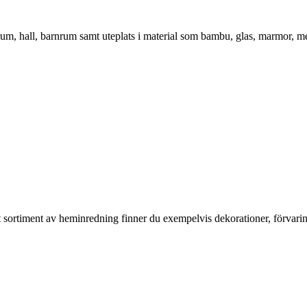
vrum, hall, barnrum samt uteplats i material som bambu, glas, marmor, m
rt sortiment av heminredning finner du exempelvis dekorationer, förvari