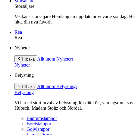
Storsäljare
Storsäljare
Veckans storsäljare Hemlängtan uppdaterar vi varje söndag. Här 
hitta din nya favorit.
Rea
Rea
Gå
Nyheter
vidare
till
Allt inom Nyheter
r
Tillbaka
innehåll
Nyheter
Belysning
Allt inom Belysning
r
Tillbaka
Belysning
Vi har ett stort urval av belysning för ditt kök, vardagsrum, so
Hübsch, Madam Stoltz och Nordal.
Badrumslampor
Bordslampor
Golvlampor
Lampskärmar