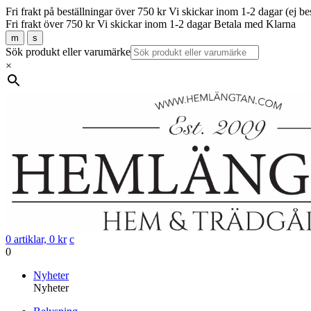
Fri frakt på beställningar över 750 kr
Vi skickar inom 1-2 dagar (ej be
Fri frakt över 750 kr
Vi skickar inom 1-2 dagar
Betala med Klarna
m
s
Sök produkt eller varumärke
×
0 artiklar,
0
kr
c
0
Gå
Nyheter
vidare
Nyheter
till