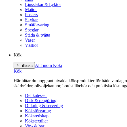
Ljusstakar & Lyktor
Mattor
Posters
Skyltar
Småförvaring
Speglar
Städa & tvätta
Vaser
Väskor
Kök
Allt inom Kök
r
Tillbaka
Kök
Här hittar du noggrant utvalda köksprodukter för både vardag och 
skärbrädor, olivoljekannor, bordstillbehör och praktiska lösnin
Delikatesser
Disk & rengöring
Dukning & servering
Köksförvaring
Köksredskap
Kökstextilier
Vin- & bar