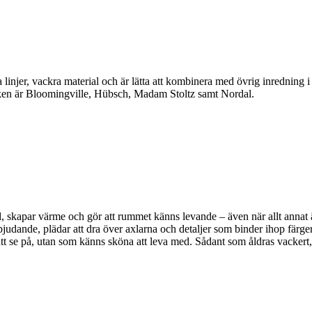
linjer, vackra material och är lätta att kombinera med övrig inredning 
en är Bloomingville, Hübsch, Madam Stoltz samt Nordal.
, skapar värme och gör att rummet känns levande – även när allt annat är 
bjudande, plädar att dra över axlarna och detaljer som binder ihop färger
a att se på, utan som känns sköna att leva med. Sådant som åldras vackert