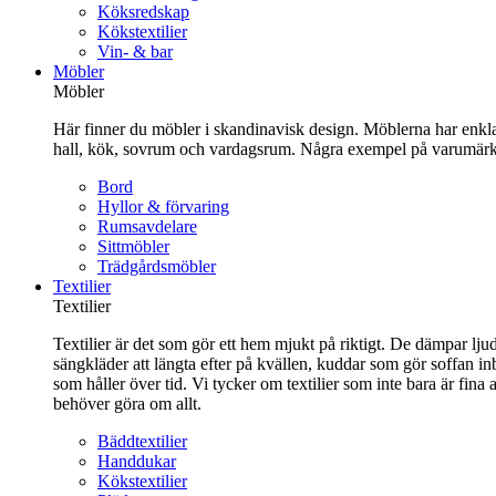
Köksredskap
Kökstextilier
Vin- & bar
Möbler
Möbler
Här finner du möbler i skandinavisk design. Möblerna har enkla 
hall, kök, sovrum och vardagsrum. Några exempel på varumärk
Bord
Hyllor & förvaring
Rumsavdelare
Sittmöbler
Trädgårdsmöbler
Textilier
Textilier
Textilier är det som gör ett hem mjukt på riktigt. De dämpar ljud
sängkläder att längta efter på kvällen, kuddar som gör soffan in
som håller över tid. Vi tycker om textilier som inte bara är fin
behöver göra om allt.
Bäddtextilier
Handdukar
Kökstextilier