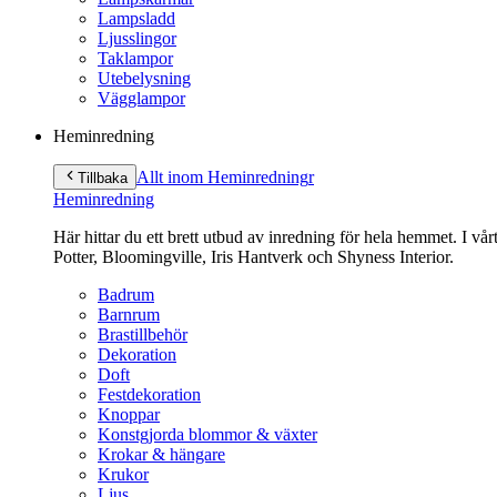
Lampsladd
Ljusslingor
Taklampor
Utebelysning
Vägglampor
Heminredning
Allt inom Heminredning
r
Tillbaka
Heminredning
Här hittar du ett brett utbud av inredning för hela hemmet. I vå
Potter, Bloomingville, Iris Hantverk och Shyness Interior.
Badrum
Barnrum
Brastillbehör
Dekoration
Doft
Festdekoration
Knoppar
Konstgjorda blommor & växter
Krokar & hängare
Krukor
Ljus