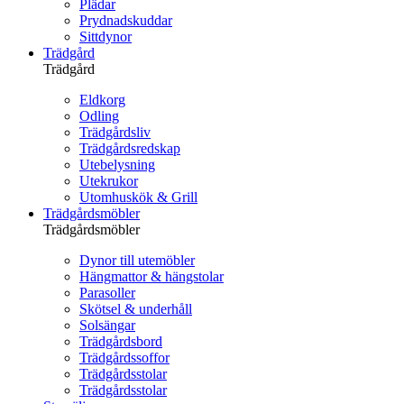
Plädar
Prydnadskuddar
Sittdynor
Trädgård
Trädgård
Eldkorg
Odling
Trädgårdsliv
Trädgårdsredskap
Utebelysning
Utekrukor
Utomhuskök & Grill
Trädgårdsmöbler
Trädgårdsmöbler
Dynor till utemöbler
Hängmattor & hängstolar
Parasoller
Skötsel & underhåll
Solsängar
Trädgårdsbord
Trädgårdssoffor
Trädgårdsstolar
Trädgårdsstolar