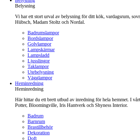
Belysning
innehåll
Belysning
Vi har ett stort urval av belysning för ditt kök, vardagsrum, so
Hübsch, Madam Stoltz och Nordal.
Badrumslampor
Bordslampor
Golvlampor
Lampskärmar
Lampsladd
Ljusslingor
Taklampor
Utebelysning
Vägglampor
Heminredning
Heminredning
Här hittar du ett brett utbud av inredning för hela hemmet. I vå
Potter, Bloomingville, Iris Hantverk och Shyness Interior.
Badrum
Barnrum
Brastillbehör
Dekoration
Doft