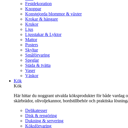
Festdekoration
Knoppar
Konstgjorda blommor & växter
Krokar & hängare
Krukor
Ljus
Ljusstakar & Lyktor
Mattor
Posters
Skyltar
Småförvaring
Speglar
Städa & tvätta
Vaser
Väskor
Kök
Kök
Här hittar du noggrant utvalda köksprodukter för både vardag och 
skärbrädor, olivoljekannor, bordstillbehör och praktiska lösnin
Delikatesser
Disk & rengöring
Dukning & servering
Köksförvaring