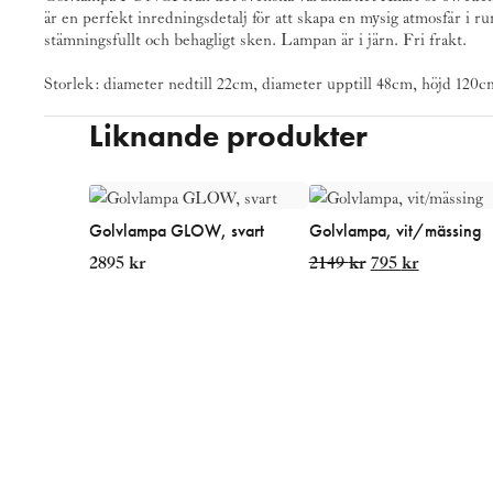
är en perfekt inredningsdetalj för att skapa en mysig atmosfär i
stämningsfullt och behagligt sken. Lampan är i järn. Fri frakt.
Storlek: diameter nedtill 22cm, diameter upptill 48cm, höjd 120c
Liknande produkter
Golvlampa GLOW, svart
Golvlampa, vit/mässing
Det
Det
2895
kr
2149
kr
795
kr
ursprungliga
nuvarand
priset
priset
var:
är:
2149 kr.
795 kr.