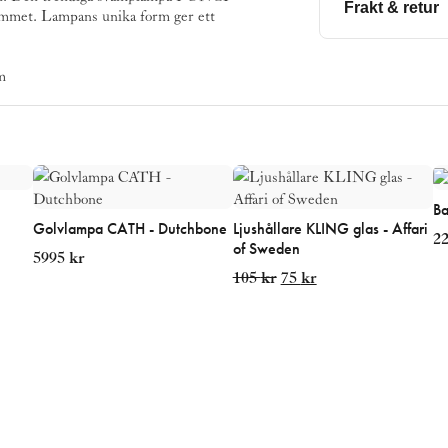
Frakt & retur
 rummet. Lampans unika form ger ett
Beställningsvara
m
Denna prod
Läs mer o
B
Golvlampa CATH - Dutchbone
Ljushållare KLING glas - Affari
2
of Sweden
5995
kr
e
Det
Det
105
kr
75
kr
ursprungliga
nuvarande
priset
priset
var:
är:
105 kr.
75 kr.