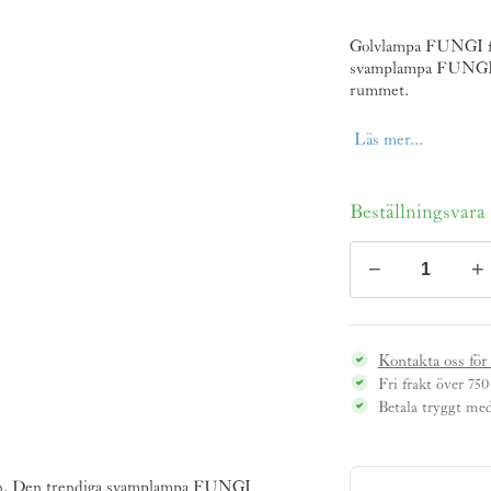
Golvlampa FUNGI frå
svamplampa FUNGI är 
rummet.
Läs mer...
Beställningsvara 
−
+
Golvlampa
FUNGI,
vit
mängd
Kontakta oss för
Fri frakt över 750
Betala tryggt me
n
. Den trendiga svamplampa FUNGI