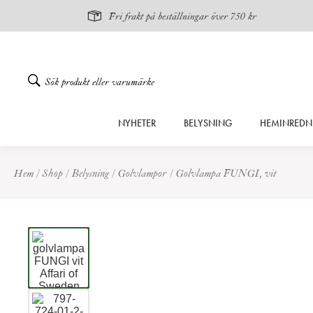
Fri frakt på beställningar över 750 kr
Gå
NYHETER
BELYSNING
HEMINREDN
vidare
till
innehåll
Hem
/
Shop
/
Belysning
/
Golvlampor
/
Golvlampa FUNGI, vit