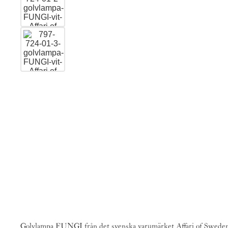
Golvlampa FUNGI från det svenska varumärket
Affari of Swede