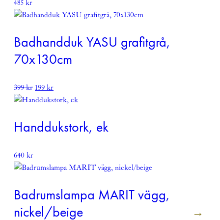
485
kr
Badhandduk YASU grafitgrå,
70x130cm
Det
Det
399
kr
199
kr
ursprungliga
nuvarande
priset
priset
var:
är:
Handdukstork, ek
399 kr.
199 kr.
640
kr
Badrumslampa MARIT vägg,
nickel/beige