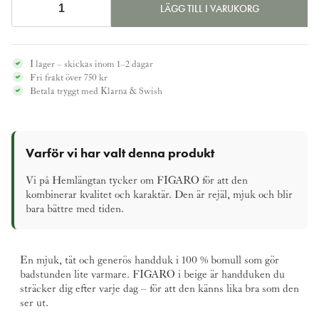
LÄGG TILL I VARUKORG
Handduk
FIGARO
beige,
I lager – skickas inom 1–2 dagar
70x140
Fri frakt över 750 kr
cm
Betala tryggt med Klarna & Swish
mängd
Varför vi har valt denna produkt
Vi på Hemlängtan tycker om FIGARO för att den
kombinerar kvalitet och karaktär. Den är rejäl, mjuk och blir
bara bättre med tiden.
En mjuk, tät och generös handduk i 100 % bomull som gör
badstunden lite varmare. FIGARO i beige är handduken du
sträcker dig efter varje dag – för att den känns lika bra som den
ser ut.