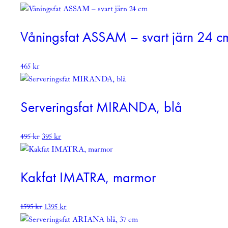
Våningsfat ASSAM – svart järn 24 c
465
kr
Serveringsfat MIRANDA, blå
Det
Det
495
kr
395
kr
ursprungliga
nuvarande
priset
priset
var:
är:
Kakfat IMATRA, marmor
495 kr.
395 kr.
Det
Det
1595
kr
1395
kr
ursprungliga
nuvarande
priset
priset