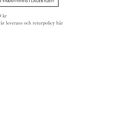
 VARAN FINNS I LAGER IGEN
9 kr
år leverans och returpolicy
här