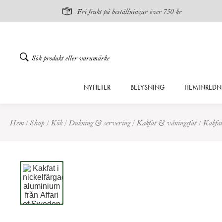
Fri frakt på beställningar över 750 kr
Gå
NYHETER
BELYSNING
HEMINREDN
vidare
till
innehåll
Hem
/
Shop
/
Kök
/
Dukning & servering
/
Kakfat & våningsfat
/
Kakfa