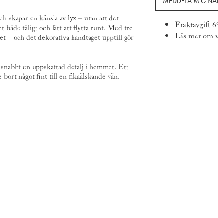
MEDDELA MIG NÄR
ch skapar en känsla av lyx – utan att det
Fraktavgift 6
t både tåligt och lätt att flytta runt. Med tre
Läs mer om v
det – och det dekorativa handtaget upptill gör
r snabbt en uppskattad detalj i hemmet. Ett
 bort något fint till en fikaälskande vän.