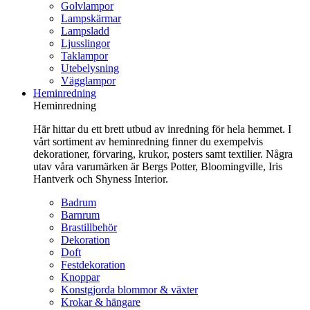
Golvlampor
Lampskärmar
Lampsladd
Ljusslingor
Taklampor
Utebelysning
Vägglampor
Heminredning
Heminredning
Här hittar du ett brett utbud av inredning för hela hemmet. I
vårt sortiment av heminredning finner du exempelvis
dekorationer, förvaring, krukor, posters samt textilier. Några
utav våra varumärken är Bergs Potter, Bloomingville, Iris
Hantverk och Shyness Interior.
Badrum
Barnrum
Brastillbehör
Dekoration
Doft
Festdekoration
Knoppar
Konstgjorda blommor & växter
Krokar & hängare