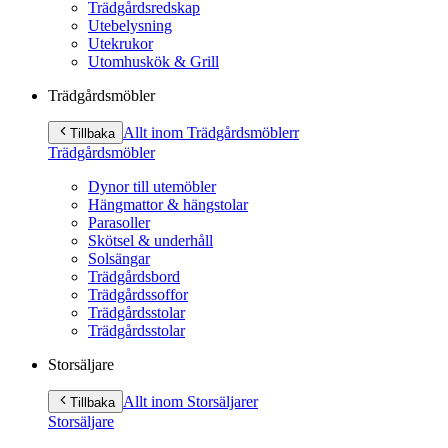
Trädgårdsredskap
Utebelysning
Utekrukor
Utomhuskök & Grill
Trädgårdsmöbler
Allt inom Trädgårdsmöbler
r
Tillbaka
Trädgårdsmöbler
Dynor till utemöbler
Hängmattor & hängstolar
Parasoller
Skötsel & underhåll
Solsängar
Trädgårdsbord
Trädgårdssoffor
Trädgårdsstolar
Trädgårdsstolar
Storsäljare
Allt inom Storsäljare
r
Tillbaka
Storsäljare