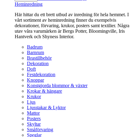
Heminredning
Här hittar du ett brett utbud av inredning för hela hemmet. I
vårt sortiment av heminredning finner du exempelvis
dekorationer, förvaring, krukor, posters samt textilier. Några
utav våra varumärken är Bergs Potter, Bloomingville, Iris
Hantverk och Shyness Interior.
Badrum
Barnrum
Brastillbehör
Dekoration
Doft
Festdekoration
Knoppar
Konstgjorda blommor & växter
Krokar & hängare
Krukor
Ljus
Ljusstakar & Lyktor
Mattor
Posters
Skyltar
Småförvaring
Speglar