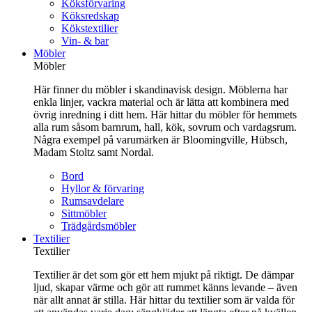
Köksförvaring
Köksredskap
Kökstextilier
Vin- & bar
Möbler
Möbler
Här finner du möbler i skandinavisk design. Möblerna har
enkla linjer, vackra material och är lätta att kombinera med
övrig inredning i ditt hem. Här hittar du möbler för hemmets
alla rum såsom barnrum, hall, kök, sovrum och vardagsrum.
Några exempel på varumärken är Bloomingville, Hübsch,
Madam Stoltz samt Nordal.
Bord
Hyllor & förvaring
Rumsavdelare
Sittmöbler
Trädgårdsmöbler
Textilier
Textilier
Textilier är det som gör ett hem mjukt på riktigt. De dämpar
ljud, skapar värme och gör att rummet känns levande – även
när allt annat är stilla. Här hittar du textilier som är valda för