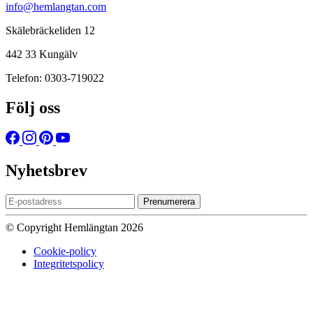
info@hemlangtan.com
Skälebräckeliden 12
442 33 Kungälv
Telefon: 0303-719022
Följ oss
Nyhetsbrev
Prenumerera
© Copyright Hemlängtan 2026
Cookie-policy
Integritetspolicy
Sätt upp dig på väntelistan
Vi kommer att meddela dig när varan
finns i lager igen om du anger en giltig epost nedan.