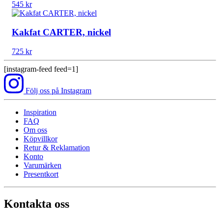
545
kr
Kakfat CARTER, nickel
725
kr
[instagram-feed feed=1]
Följ oss på Instagram
Inspiration
FAQ
Om oss
Köpvillkor
Retur & Reklamation
Konto
Varumärken
Presentkort
Kontakta oss