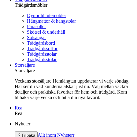
Trädgårdsmöbler
Dynor till utemöbler
Hängmattor & hängstolar
Parasoller
Skötsel & underhåll
Solsängar
Trädgårdsbord
Trädgårdssoffor
Trädgårdsstolar
Trädgårdsstolar
Storsäljare
Storsäljare
Veckans storsäljare Hemlängtan uppdaterar vi varje söndag.
Här ser du vad kunderna älskar just nu. Välj mellan vackra
detaljer och praktiska favoriter för hem och trädgård. Kom
tillbaka varje vecka och hitta din nya favorit.
Rea
Rea
Gå
Nyheter
vidare
till
Allt inom Nyheter
r
Tillbaka