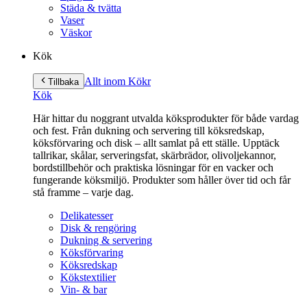
Städa & tvätta
Vaser
Väskor
Kök
Allt inom Kök
r
Tillbaka
Kök
Här hittar du noggrant utvalda köksprodukter för både vardag
och fest. Från dukning och servering till köksredskap,
köksförvaring och disk – allt samlat på ett ställe. Upptäck
tallrikar, skålar, serveringsfat, skärbrädor, olivoljekannor,
bordstillbehör och praktiska lösningar för en vacker och
fungerande köksmiljö. Produkter som håller över tid och får
stå framme – varje dag.
Delikatesser
Disk & rengöring
Dukning & servering
Köksförvaring
Köksredskap
Kökstextilier
Vin- & bar