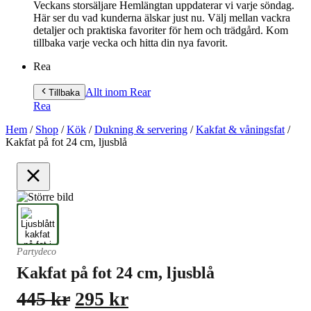
Veckans storsäljare Hemlängtan uppdaterar vi varje söndag.
Här ser du vad kunderna älskar just nu. Välj mellan vackra
detaljer och praktiska favoriter för hem och trädgård. Kom
tillbaka varje vecka och hitta din nya favorit.
Rea
Allt inom Rea
r
Tillbaka
Rea
Hem
/
Shop
/
Kök
/
Dukning & servering
/
Kakfat & våningsfat
/
Kakfat på fot 24 cm, ljusblå
Partydeco
Kakfat på fot 24 cm, ljusblå
Det
Det
445
kr
295
kr