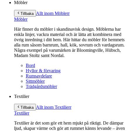
Möbler
Allt inom Möbler
r
Tillbaka
Möbler
Här finner du möbler i skandinavisk design. Möblerna har
enkla linjer, vackra material och är lätta att kombinera med
övrig inredning i ditt hem. Här hittar du möbler för hemmets
alla rum såsom barnrum, hall, kök, sovrum och vardagsrum.
Några exempel på varumärken är Bloomingville, Hübsch,
Madam Stoltz samt Nordal.
Bord
Hyllor & förvaring
Rumsavdelare
Sittmöbler
Trädgårdsmöbler
Textilier
Allt inom Textilier
r
Tillbaka
Textilier
Textilier är det som gör ett hem mjukt på riktigt. De dämpar
ljud, skapar värme och gör att rummet känns levande – även