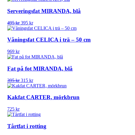
Serveringsfat MIRANDA, blå
Det
Det
495
kr
395
kr
ursprungliga
nuvarande
priset
priset
var:
är:
Våningsfat CELICA i trä – 50 cm
495 kr.
395 kr.
969
kr
Fat på fot MIRANDA, blå
Det
Det
395
kr
315
kr
ursprungliga
nuvarande
priset
priset
var:
är:
Kakfat CARTER, mörkbrun
395 kr.
315 kr.
725
kr
Tårtfat i rotting