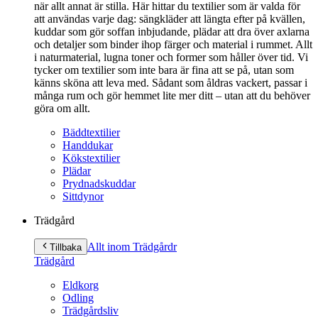
när allt annat är stilla. Här hittar du textilier som är valda för
att användas varje dag: sängkläder att längta efter på kvällen,
kuddar som gör soffan inbjudande, plädar att dra över axlarna
och detaljer som binder ihop färger och material i rummet. Allt
i naturmaterial, lugna toner och former som håller över tid. Vi
tycker om textilier som inte bara är fina att se på, utan som
känns sköna att leva med. Sådant som åldras vackert, passar i
många rum och gör hemmet lite mer ditt – utan att du behöver
göra om allt.
Bäddtextilier
Handdukar
Kökstextilier
Plädar
Prydnadskuddar
Sittdynor
Trädgård
Allt inom Trädgård
r
Tillbaka
Trädgård
Eldkorg
Odling
Trädgårdsliv