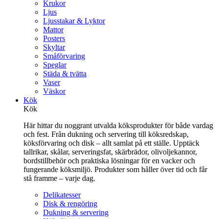
Krukor
Ljus
Ljusstakar & Lyktor
Mattor
Posters
Skyltar
Småförvaring
Speglar
Städa & tvätta
Vaser
Väskor
Kök
Kök
Här hittar du noggrant utvalda köksprodukter för både vardag
och fest. Från dukning och servering till köksredskap,
köksförvaring och disk – allt samlat på ett ställe. Upptäck
tallrikar, skålar, serveringsfat, skärbrädor, olivoljekannor,
bordstillbehör och praktiska lösningar för en vacker och
fungerande köksmiljö. Produkter som håller över tid och får
stå framme – varje dag.
Delikatesser
Disk & rengöring
Dukning & servering