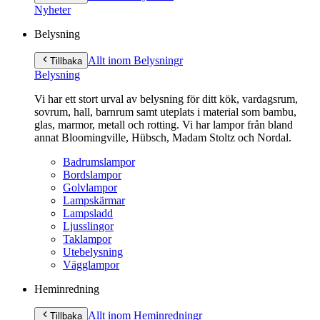
innehåll
Nyheter
Belysning
Allt inom Belysning
r
Tillbaka
Belysning
Vi har ett stort urval av belysning för ditt kök, vardagsrum,
sovrum, hall, barnrum samt uteplats i material som bambu,
glas, marmor, metall och rotting. Vi har lampor från bland
annat Bloomingville, Hübsch, Madam Stoltz och Nordal.
Badrumslampor
Bordslampor
Golvlampor
Lampskärmar
Lampsladd
Ljusslingor
Taklampor
Utebelysning
Vägglampor
Heminredning
Allt inom Heminredning
r
Tillbaka