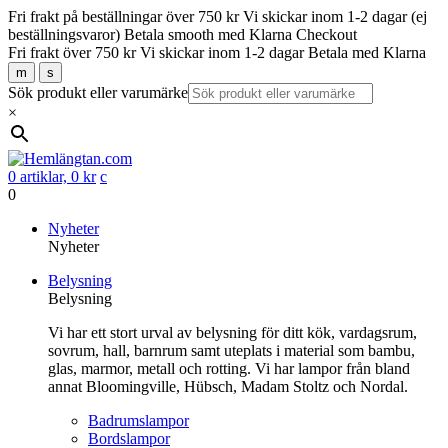
Fri frakt på beställningar över 750 kr
Vi skickar inom 1-2 dagar (ej
beställningsvaror)
Betala smooth med Klarna Checkout
Fri frakt över 750 kr
Vi skickar inom 1-2 dagar
Betala med Klarna
m
s
Sök produkt eller varumärke
×
0 artiklar,
0
kr
c
0
Gå
Nyheter
vidare
Nyheter
till
Belysning
innehåll
Belysning
Vi har ett stort urval av belysning för ditt kök, vardagsrum,
sovrum, hall, barnrum samt uteplats i material som bambu,
glas, marmor, metall och rotting. Vi har lampor från bland
annat Bloomingville, Hübsch, Madam Stoltz och Nordal.
Badrumslampor
Bordslampor