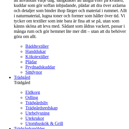
att användas varje dag: sängkläder att längta efter på kvällen,
kuddar som gör soffan inbjudande, plädar att dra över axlarna
och detaljer som binder ihop färger och material i rummet. Allt
i naturmaterial, lugna toner och former som håller över tid. Vi
tycker om textilier som inte bara är fina att se på, utan som
känns sköna att leva med. Sådant som åldras vackert, passar i
många rum och gör hemmet lite mer ditt – utan att du behöver
göra om allt.
Bäddtextilier
Handdukar
Kökstextilier
Plädar
Prydnadskuddar
Sittdynor
Trädgård
Trädgård
Eldkorg
Odling
Trädgårdsliv
Trädgårdsredskap
Utebelysning
Utekrukor
Utomhuskök & Grill
Trädgårdsmöbler