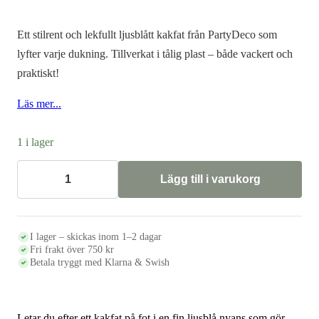
ursprungliga
nuvarande
priset
priset
Ett stilrent och lekfullt ljusblått kakfat från PartyDeco som
var:
är:
lyfter varje dukning. Tillverkat i tålig plast – både vackert och
praktiskt!
445 kr.
295 kr.
Läs mer...
1 i lager
Lägg till i varukorg
Kakfat
på
fot
24
cm,
I lager – skickas inom 1–2 dagar
ljusblå
Fri frakt över 750 kr
mängd
Betala tryggt med Klarna & Swish
Letar du efter ett kakfat på fot i en fin ljusblå nyans som gör