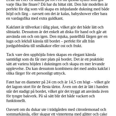
varje fika lite finare? Då har du hittat rätt. Den här modellen är
perfekt för dig som vill skapa en inbjudande dukning med både
höjd och färg – oavsett om det är kalas, babyshower eller bara
en vardagsfika med extra guldkant.
Kakfatet är tillverkat i tålig plast, vilket gör det både lätt och
slitstarkt. Dessutom är det enkelt att diska för hand och går att
använda om och om igen. Den mjuka, pastellblå färgen ger en
lugn och lekfull känsla till bordet – perfekt för allt från
jordgubbstårta till småkakor eller ost och frukt.
Tack vare den upphöjda foten skapas en elegant känsla
samtidigt som du får mer plats på bordet. Det är ett praktiskt
sätt att variera höjden i dukningen och skapa en mer levande
upplevelse. Du kan dessutom kombinera det med andra kakfat i
olika färger för ett personligt uttryck.
Fatet har en diameter på 24 cm och är 14,5 cm högt – vilket gör
det lagom stort för de flesta tårtor. Även om det är lätt i handen
står det stadigt på bordet, vilket gör det tryggt att använda även
för tyngre bakverk. På så sätt blir det både vackert och
funktionellt.
Oavsett om du dukar ute i trädgården med citronlemonad och
sommarkänsla, eller skapar ett vintertema med glitter och cake