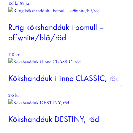
Det
Det
155
kr
89
kr
ursprungliga
nuvarande
priset
priset
var:
är:
Rutig kökshandduk i bomull –
155 kr.
89 kr.
offwhite/blå/röd
110
kr
Kökshandduk i linne CLASSIC, röd
275
kr
Kökshandduk DESTINY, röd