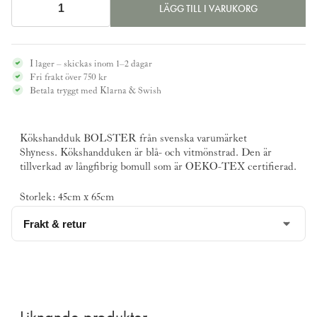
LÄGG TILL I VARUKORG
Kökshandduk
145 kr.
69 kr.
BOLSTER,
blå
I lager – skickas inom 1–2 dagar
mängd
Fri frakt över 750 kr
Betala tryggt med Klarna & Swish
Kökshandduk BOLSTER från svenska varumärket
Shyness
. Kökshandduken är blå- och vitmönstrad. Den är
tillverkad av långfibrig bomull som är OEKO-TEX certifierad.
Storlek: 45cm x 65cm
Frakt & retur
Denna produkt har vi
2st
i lager och kan skicka omgående.
Fraktavgift 69 kr
Läs mer om vår leverans och returpolicy
här
Liknande produkter