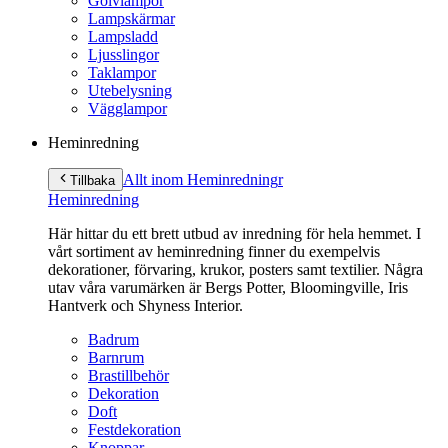
Golvlampor
Lampskärmar
Lampsladd
Ljusslingor
Taklampor
Utebelysning
Vägglampor
Heminredning
Allt inom Heminredning
r
Tillbaka
Heminredning
Här hittar du ett brett utbud av inredning för hela hemmet. I
vårt sortiment av heminredning finner du exempelvis
dekorationer, förvaring, krukor, posters samt textilier. Några
utav våra varumärken är Bergs Potter, Bloomingville, Iris
Hantverk och Shyness Interior.
Badrum
Barnrum
Brastillbehör
Dekoration
Doft
Festdekoration
Knoppar