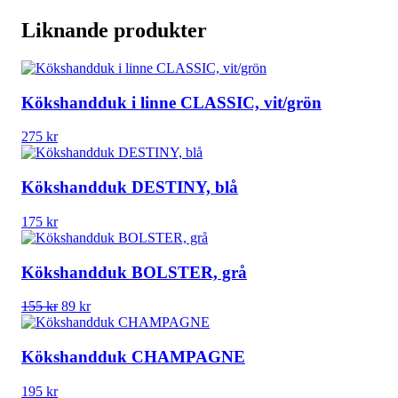
Liknande produkter
Kökshandduk i linne CLASSIC, vit/grön
275
kr
Kökshandduk DESTINY, blå
175
kr
Kökshandduk BOLSTER, grå
Det
Det
155
kr
89
kr
ursprungliga
nuvarande
priset
priset
var:
är:
Kökshandduk CHAMPAGNE
155 kr.
89 kr.
195
kr