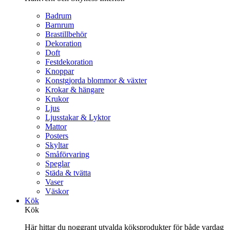
Badrum
Barnrum
Brastillbehör
Dekoration
Doft
Festdekoration
Knoppar
Konstgjorda blommor & växter
Krokar & hängare
Krukor
Ljus
Ljusstakar & Lyktor
Mattor
Posters
Skyltar
Småförvaring
Speglar
Städa & tvätta
Vaser
Väskor
Kök
Kök
Här hittar du noggrant utvalda köksprodukter för både vardag