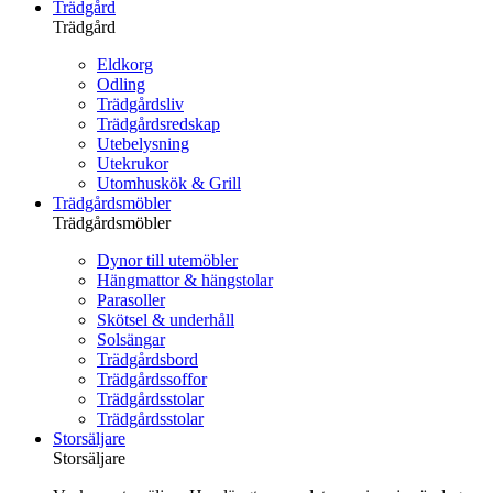
Trädgård
Trädgård
Eldkorg
Odling
Trädgårdsliv
Trädgårdsredskap
Utebelysning
Utekrukor
Utomhuskök & Grill
Trädgårdsmöbler
Trädgårdsmöbler
Dynor till utemöbler
Hängmattor & hängstolar
Parasoller
Skötsel & underhåll
Solsängar
Trädgårdsbord
Trädgårdssoffor
Trädgårdsstolar
Trädgårdsstolar
Storsäljare
Storsäljare