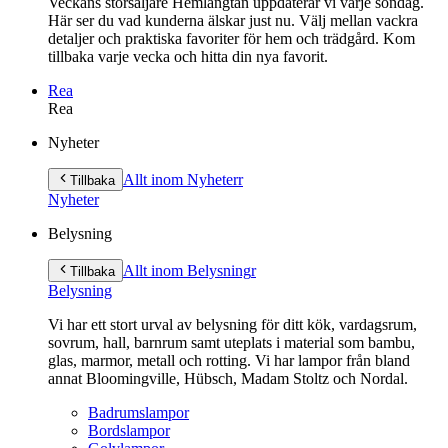
Veckans storsäljare Hemlängtan uppdaterar vi varje söndag.
Här ser du vad kunderna älskar just nu. Välj mellan vackra
detaljer och praktiska favoriter för hem och trädgård. Kom
tillbaka varje vecka och hitta din nya favorit.
Rea
Rea
Gå
Nyheter
vidare
till
Allt inom Nyheter
r
Tillbaka
innehåll
Nyheter
Belysning
Allt inom Belysning
r
Tillbaka
Belysning
Vi har ett stort urval av belysning för ditt kök, vardagsrum,
sovrum, hall, barnrum samt uteplats i material som bambu,
glas, marmor, metall och rotting. Vi har lampor från bland
annat Bloomingville, Hübsch, Madam Stoltz och Nordal.
Badrumslampor
Bordslampor