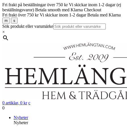
Fri frakt på beställningar över 750 kr
Vi skickar inom 1-2 dagar (ej
beställningsvaror)
Betala smooth med Klarna Checkout
Fri frakt över 750 kr
Vi skickar inom 1-2 dagar
Betala med Klarna
m
s
Sök produkt eller varumärke
×
0 artiklar,
0
kr
c
0
Gå
Nyheter
vidare
Nyheter