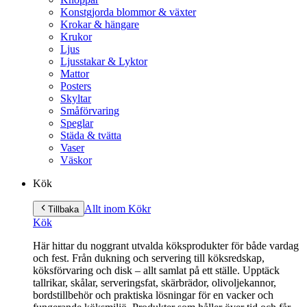
Konstgjorda blommor & växter
Krokar & hängare
Krukor
Ljus
Ljusstakar & Lyktor
Mattor
Posters
Skyltar
Småförvaring
Speglar
Städa & tvätta
Vaser
Väskor
Kök
Allt inom Kök
r
Tillbaka
Kök
Här hittar du noggrant utvalda köksprodukter för både vardag
och fest. Från dukning och servering till köksredskap,
köksförvaring och disk – allt samlat på ett ställe. Upptäck
tallrikar, skålar, serveringsfat, skärbrädor, olivoljekannor,
bordstillbehör och praktiska lösningar för en vacker och