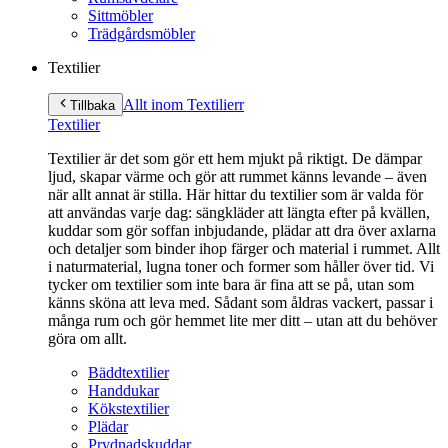
Sittmöbler
Trädgårdsmöbler
Textilier
Allt inom Textilier
r
Tillbaka
Textilier
Textilier är det som gör ett hem mjukt på riktigt. De dämpar
ljud, skapar värme och gör att rummet känns levande – även
när allt annat är stilla. Här hittar du textilier som är valda för
att användas varje dag: sängkläder att längta efter på kvällen,
kuddar som gör soffan inbjudande, plädar att dra över axlarna
och detaljer som binder ihop färger och material i rummet. Allt
i naturmaterial, lugna toner och former som håller över tid. Vi
tycker om textilier som inte bara är fina att se på, utan som
känns sköna att leva med. Sådant som åldras vackert, passar i
många rum och gör hemmet lite mer ditt – utan att du behöver
göra om allt.
Bäddtextilier
Handdukar
Kökstextilier
Plädar
Prydnadskuddar