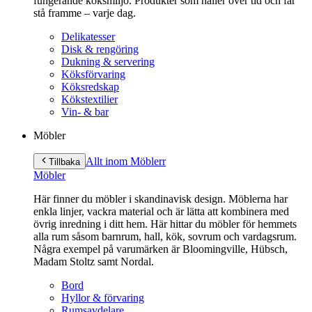
fungerande köksmiljö. Produkter som håller över tid och får
stå framme – varje dag.
Delikatesser
Disk & rengöring
Dukning & servering
Köksförvaring
Köksredskap
Kökstextilier
Vin- & bar
Möbler
Allt inom Möbler
r
Tillbaka
Möbler
Här finner du möbler i skandinavisk design. Möblerna har
enkla linjer, vackra material och är lätta att kombinera med
övrig inredning i ditt hem. Här hittar du möbler för hemmets
alla rum såsom barnrum, hall, kök, sovrum och vardagsrum.
Några exempel på varumärken är Bloomingville, Hübsch,
Madam Stoltz samt Nordal.
Bord
Hyllor & förvaring
Rumsavdelare