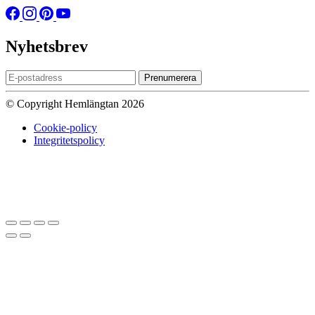
Nyhetsbrev
Prenumerera
© Copyright Hemlängtan 2026
Cookie-policy
Integritetspolicy
Sätt upp dig på väntelistan
Vi kommer att meddela dig när varan
finns i lager igen om du anger en giltig epost nedan.
Email
Vi kommer inte att dela din
epost-adress med någon annan.
Meddela mig när varan finns i lager