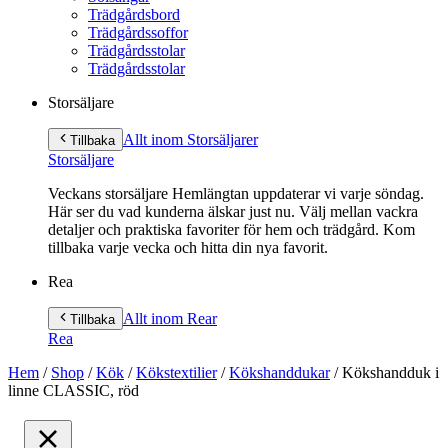
Trädgårdsbord
Trädgårdssoffor
Trädgårdsstolar
Trädgårdsstolar
Storsäljare
Allt inom Storsäljare
r
Tillbaka
Storsäljare
Veckans storsäljare Hemlängtan uppdaterar vi varje söndag.
Här ser du vad kunderna älskar just nu. Välj mellan vackra
detaljer och praktiska favoriter för hem och trädgård. Kom
tillbaka varje vecka och hitta din nya favorit.
Rea
Allt inom Rea
r
Tillbaka
Rea
Hem
/
Shop
/
Kök
/
Kökstextilier
/
Kökshanddukar
/
Kökshandduk i
linne CLASSIC, röd