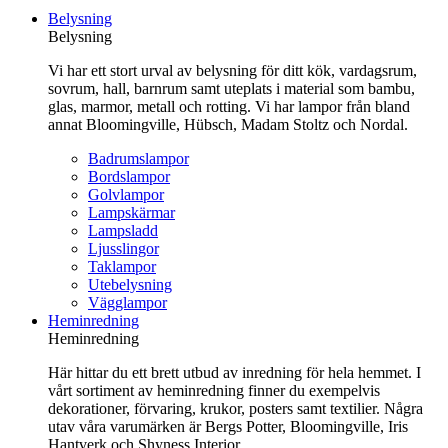
till
Belysning
innehåll
Belysning
Vi har ett stort urval av belysning för ditt kök, vardagsrum,
sovrum, hall, barnrum samt uteplats i material som bambu,
glas, marmor, metall och rotting. Vi har lampor från bland
annat Bloomingville, Hübsch, Madam Stoltz och Nordal.
Badrumslampor
Bordslampor
Golvlampor
Lampskärmar
Lampsladd
Ljusslingor
Taklampor
Utebelysning
Vägglampor
Heminredning
Heminredning
Här hittar du ett brett utbud av inredning för hela hemmet. I
vårt sortiment av heminredning finner du exempelvis
dekorationer, förvaring, krukor, posters samt textilier. Några
utav våra varumärken är Bergs Potter, Bloomingville, Iris
Hantverk och Shyness Interior.