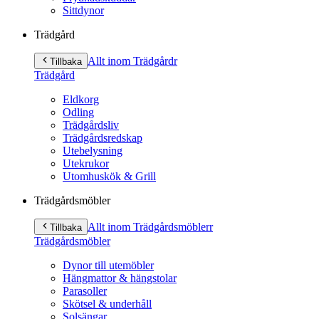
Sittdynor
Trädgård
Allt inom Trädgård
r
Tillbaka
Trädgård
Eldkorg
Odling
Trädgårdsliv
Trädgårdsredskap
Utebelysning
Utekrukor
Utomhuskök & Grill
Trädgårdsmöbler
Allt inom Trädgårdsmöbler
r
Tillbaka
Trädgårdsmöbler
Dynor till utemöbler
Hängmattor & hängstolar
Parasoller
Skötsel & underhåll
Solsängar