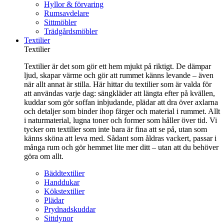
Hyllor & förvaring
Rumsavdelare
Sittmöbler
Trädgårdsmöbler
Textilier
Textilier
Textilier är det som gör ett hem mjukt på riktigt. De dämpar
ljud, skapar värme och gör att rummet känns levande – även
när allt annat är stilla. Här hittar du textilier som är valda för
att användas varje dag: sängkläder att längta efter på kvällen,
kuddar som gör soffan inbjudande, plädar att dra över axlarna
och detaljer som binder ihop färger och material i rummet. Allt
i naturmaterial, lugna toner och former som håller över tid. Vi
tycker om textilier som inte bara är fina att se på, utan som
känns sköna att leva med. Sådant som åldras vackert, passar i
många rum och gör hemmet lite mer ditt – utan att du behöver
göra om allt.
Bäddtextilier
Handdukar
Kökstextilier
Plädar
Prydnadskuddar
Sittdynor