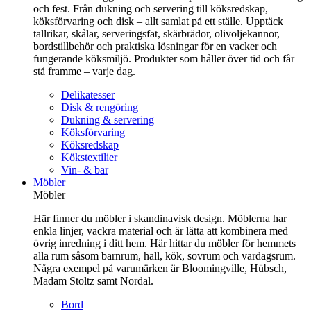
och fest. Från dukning och servering till köksredskap,
köksförvaring och disk – allt samlat på ett ställe. Upptäck
tallrikar, skålar, serveringsfat, skärbrädor, olivoljekannor,
bordstillbehör och praktiska lösningar för en vacker och
fungerande köksmiljö. Produkter som håller över tid och får
stå framme – varje dag.
Delikatesser
Disk & rengöring
Dukning & servering
Köksförvaring
Köksredskap
Kökstextilier
Vin- & bar
Möbler
Möbler
Här finner du möbler i skandinavisk design. Möblerna har
enkla linjer, vackra material och är lätta att kombinera med
övrig inredning i ditt hem. Här hittar du möbler för hemmets
alla rum såsom barnrum, hall, kök, sovrum och vardagsrum.
Några exempel på varumärken är Bloomingville, Hübsch,
Madam Stoltz samt Nordal.
Bord