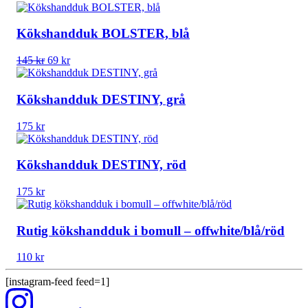
Kökshandduk BOLSTER, blå
Det
Det
145
kr
69
kr
ursprungliga
nuvarande
priset
priset
var:
är:
Kökshandduk DESTINY, grå
145 kr.
69 kr.
175
kr
Kökshandduk DESTINY, röd
175
kr
Rutig kökshandduk i bomull – offwhite/blå/röd
110
kr
[instagram-feed feed=1]