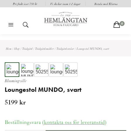
Fri frakt över 750 kr
Vi skickar inom 1-2 dagar
Betala med Klarna
m
s
c
0
Hem
/
Shop
/
Trädgård
/
Trädgårdsmöbler
/
Trädgårdsstolar
/
Loungestol MUNDO, svart
Bloomingville
Loungestol MUNDO, svart
5199
kr
Beställningsvara (
kontakta oss för leveranstid
)