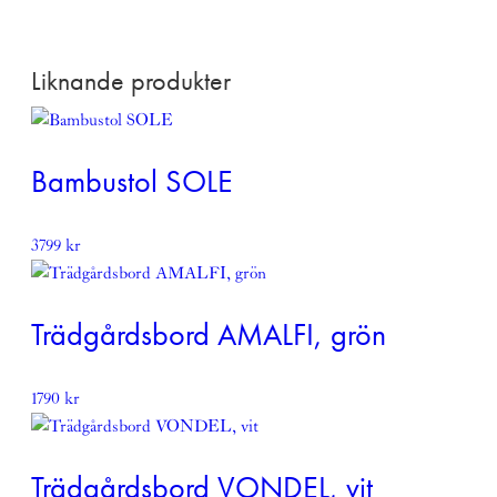
Beställningsvara,
kontakta oss för leveranstid
.
Denna produkt skickas fraktfritt
Liknande produkter
Läs mer om vår leverans och returpolicy
här
Bambustol SOLE
3799
kr
Trädgårdsbord AMALFI, grön
1790
kr
Trädgårdsbord VONDEL, vit