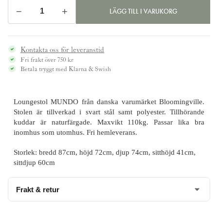
−
+
LÄGG TILL I VARUKORG
Loungestol
MUNDO,
svart
Kontakta oss för leveranstid
mängd
Fri frakt över 750 kr
Betala tryggt med Klarna & Swish
Loungestol MUNDO från danska varumärket
Bloomingville
.
Stolen är tillverkad i svart stål samt polyester. Tillhörande
kuddar är naturfärgade. Maxvikt 110kg. Passar lika bra
inomhus som utomhus. Fri hemleverans.
Storlek: bredd 87cm, höjd 72cm, djup 74cm, sitthöjd 41cm,
sittdjup 60cm
Frakt & retur
Denna produkt levereras med hemleverans till dörren.