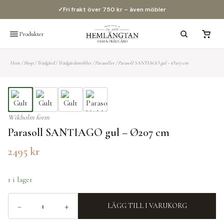
✓
Fri frakt över 750 kr – även möbler
Produkter
Hem
/
Shop
/
Trädgård
/
Trädgårdsmöbler
/
Parasoller
/
Parasoll SANTIAGO gul – Ø207 cm
Wikholm form
Parasoll SANTIAGO gul – Ø207 cm
2495
kr
1 i lager
−
+
LÄGG TILL I VARUKORG
Parasoll
SANTIAGO