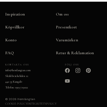
Inspiration
Om oss
Köpvillkor
Presentkort
Konto
Varumärken
FAQ
Retur & Reklamation
KONTAKTA OSS
FÖLJ OSS
info@hemlangtan.com
Skälebräckeliden 12
442 33 Kungälv
Telefon: 0303-719022
© 2026 Hemlängtan
COOKIE-POLICY
INTEGRITETSPOLICY