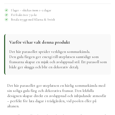
gul
–
I lager – skickas inom 1–2 dagar
Ø207
Fri frakt över 750 kr
cm
Betala tryggt med Klarna & Swish
mängd
Varför vi har valt denna produkt
Det här parasollet sprider verkligen sommarkänsla.
Den gula färgen ger energi till uteplatsen samtidigt som
fransarna skapar en mjuk och avslappnad stil. Ett parasoll som
både ger skugga och blir en dekorativ detalj.
Det här parasollet ger uteplatsen en härlig sommarkänsla med
sin soliga gula färg och dekorativa fransar. Den lekfulla
designen skapar direkt en avslappnad och inbjudande atmosfär
– perfekt för lata dagar i trädgården, vid poolen eller på
altanen.