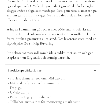
Parasollet är tillverkat i slitstark polyester med vattenavvisande
egenskaper och UV-skydd 30+, vilket gör att du får behaglig
skugga under soliga sommardagar. Den generösa diametern på
240 cm ger gott om skugga över ett cafébord, en loungedel
eller en mindre sittgrupp.
Stången i aluminium gör parasollet både stabilt och lätt att
hantera. En praktisk markskruv ingår så att parasollet enkelt kan
fästas direkt i gräsmatta eller sand. Det levereras även med en
skyddspåse för smidig förvaring.
Ett dekorativt
parasoll
som både skyddar mot solen och ger
uteplatsen en färgstark och somrig karaktär.
Produktspecifikationer
• Storlek: diameter 207 cm, höjd 240 cm
• Material: polyester och aluminium
• Färg: gul
• UV-skydd: 30+
• Parasollstång: 32 mm diameter
• Tillbehör: markskruv för montering i mark samt