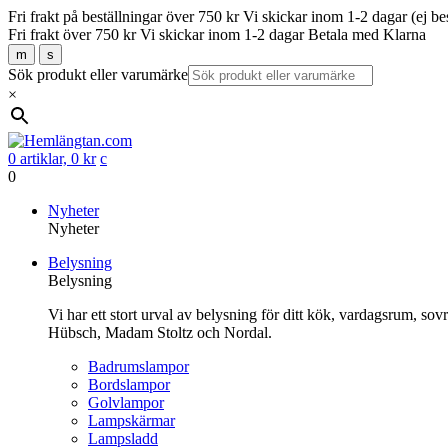
Fri frakt på beställningar över 750 kr
Vi skickar inom 1-2 dagar (ej be
Fri frakt över 750 kr
Vi skickar inom 1-2 dagar
Betala med Klarna
m
s
Sök produkt eller varumärke
×
0 artiklar,
0
kr
c
0
Gå
Nyheter
vidare
Nyheter
till
Belysning
innehåll
Belysning
Vi har ett stort urval av belysning för ditt kök, vardagsrum, so
Hübsch, Madam Stoltz och Nordal.
Badrumslampor
Bordslampor
Golvlampor
Lampskärmar
Lampsladd