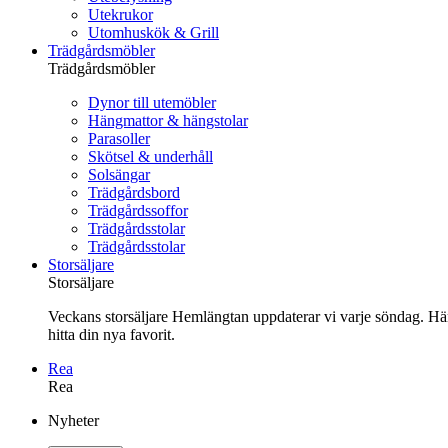
Utekrukor
Utomhuskök & Grill
Trädgårdsmöbler
Trädgårdsmöbler
Dynor till utemöbler
Hängmattor & hängstolar
Parasoller
Skötsel & underhåll
Solsängar
Trädgårdsbord
Trädgårdssoffor
Trädgårdsstolar
Trädgårdsstolar
Storsäljare
Storsäljare
Veckans storsäljare Hemlängtan uppdaterar vi varje söndag. Här 
hitta din nya favorit.
Rea
Rea
Gå
Nyheter
vidare