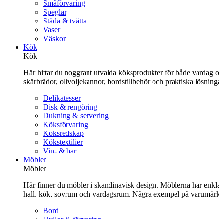
Småförvaring
Speglar
Städa & tvätta
Vaser
Väskor
Kök
Kök
Här hittar du noggrant utvalda köksprodukter för både vardag och 
skärbrädor, olivoljekannor, bordstillbehör och praktiska lösnin
Delikatesser
Disk & rengöring
Dukning & servering
Köksförvaring
Köksredskap
Kökstextilier
Vin- & bar
Möbler
Möbler
Här finner du möbler i skandinavisk design. Möblerna har enkla 
hall, kök, sovrum och vardagsrum. Några exempel på varumärk
Bord