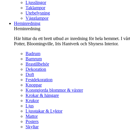
Ljusslingor
Taklampor
Utebelysning
Vägglampor
Heminredning
Heminredning
Här hittar du ett brett utbud av inredning för hela hemmet. I vå
Potter, Bloomingville, Iris Hantverk och Shyness Interior.
Badrum
Barnrum
Brastillbehör
Dekoration
Doft
Festdekoration
Knoppar
Konstgjorda blommor & växter
Krokar & hängare
Krukor
Ljus
Ljusstakar & Lyktor
Mattor
Posters
Skyltar