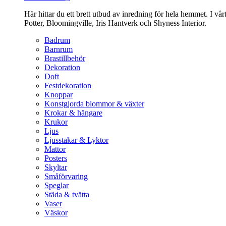
Här hittar du ett brett utbud av inredning för hela hemmet. I vå
Potter, Bloomingville, Iris Hantverk och Shyness Interior.
Badrum
Barnrum
Brastillbehör
Dekoration
Doft
Festdekoration
Knoppar
Konstgjorda blommor & växter
Krokar & hängare
Krukor
Ljus
Ljusstakar & Lyktor
Mattor
Posters
Skyltar
Småförvaring
Speglar
Städa & tvätta
Vaser
Väskor