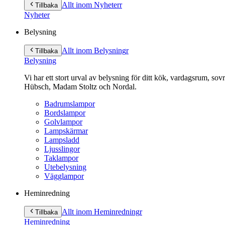
till
Allt inom Nyheter
r
Tillbaka
innehåll
Nyheter
Belysning
Allt inom Belysning
r
Tillbaka
Belysning
Vi har ett stort urval av belysning för ditt kök, vardagsrum, so
Hübsch, Madam Stoltz och Nordal.
Badrumslampor
Bordslampor
Golvlampor
Lampskärmar
Lampsladd
Ljusslingor
Taklampor
Utebelysning
Vägglampor
Heminredning
Allt inom Heminredning
r
Tillbaka
Heminredning