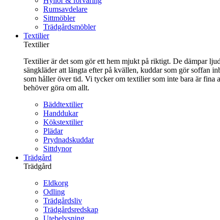
Hyllor & förvaring
Rumsavdelare
Sittmöbler
Trädgårdsmöbler
Textilier
Textilier
Textilier är det som gör ett hem mjukt på riktigt. De dämpar ljud
sängkläder att längta efter på kvällen, kuddar som gör soffan in
som håller över tid. Vi tycker om textilier som inte bara är fin
behöver göra om allt.
Bäddtextilier
Handdukar
Kökstextilier
Plädar
Prydnadskuddar
Sittdynor
Trädgård
Trädgård
Eldkorg
Odling
Trädgårdsliv
Trädgårdsredskap
Utebelysning