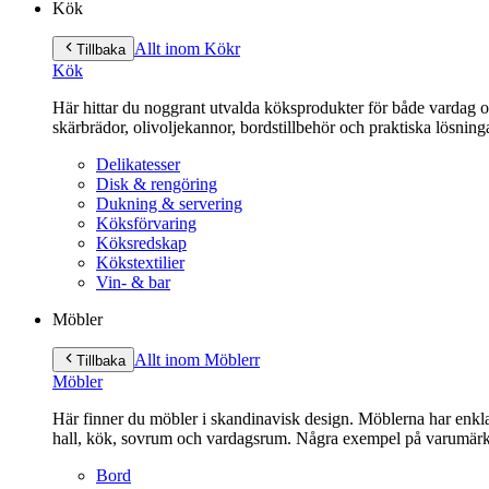
Kök
Allt inom Kök
r
Tillbaka
Kök
Här hittar du noggrant utvalda köksprodukter för både vardag och 
skärbrädor, olivoljekannor, bordstillbehör och praktiska lösnin
Delikatesser
Disk & rengöring
Dukning & servering
Köksförvaring
Köksredskap
Kökstextilier
Vin- & bar
Möbler
Allt inom Möbler
r
Tillbaka
Möbler
Här finner du möbler i skandinavisk design. Möblerna har enkla 
hall, kök, sovrum och vardagsrum. Några exempel på varumärk
Bord