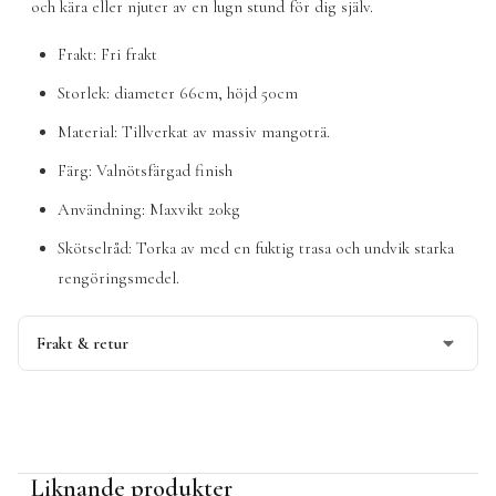
och kära eller njuter av en lugn stund för dig själv.
Frakt: Fri frakt
Storlek: diameter 66cm, höjd 50cm
Material: Tillverkat av massiv mangoträ.
Färg: Valnötsfärgad finish
Användning: Maxvikt 20kg
Skötselråd: Torka av med en fuktig trasa och undvik starka
rengöringsmedel.
Frakt & retur
Beställningsvara,
kontakta oss för leveranstid
.
Denna produkt skickas fraktfritt
Läs mer om vår leverans och returpolicy
här
Liknande produkter