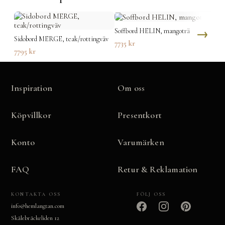
Soffbord HELIN, mangoträ
Sid
Sidobord MERGE, teak/rottingväv
7735
kr
82
7795
kr
Inspiration
Om oss
Köpvillkor
Presentkort
Konto
Varumärken
FAQ
Retur & Reklamation
KONTAKTA OSS
FÖLJ OSS
info@hemlangtan.com
Skälebräckeliden 12