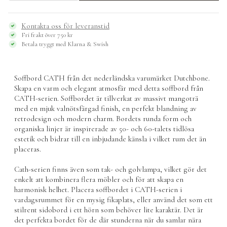
CATH
-
Dutchbone
Kontakta oss för leveranstid
mängd
Fri frakt över 750 kr
Betala tryggt med Klarna & Swish
Soffbord CATH från det nederländska varumärket
Dutchbone
.
Skapa en varm och elegant atmosfär med detta soffbord från
CATH-serien. Soffbordet är tillverkat av massivt mangoträ
med en mjuk valnötsfärgad finish, en perfekt blandning av
retrodesign och modern charm. Bordets runda form och
organiska linjer är inspirerade av 50- och 60-talets tidlösa
estetik och bidrar till en inbjudande känsla i vilket rum det än
placeras.
Cath-serien finns även som tak- och golvlampa, vilket gör det
enkelt att kombinera flera möbler och för att skapa en
harmonisk helhet. Placera soffbordet i CATH-serien i
vardagsrummet för en mysig fikaplats, eller använd det som ett
stilrent sidobord i ett hörn som behöver lite karaktär. Det är
det perfekta bordet för de där stunderna när du samlar nära