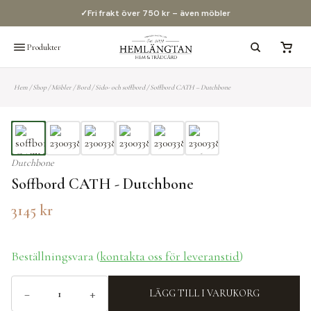
✓
Fri frakt över 750 kr – även möbler
Produkter
Hem
/
Shop
/
Möbler
/
Bord
/
Sido- och soffbord
/
Soffbord CATH – Dutchbone
Dutchbone
Soffbord CATH - Dutchbone
3145
kr
Beställningsvara (
kontakta oss för leveranstid
)
−
+
LÄGG TILL I VARUKORG
Soffbord