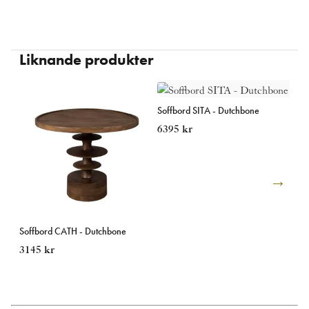
Beställningsvara,
kontakta oss för leveranstid
.
Denna produkt skickas fraktfritt
Liknande produkter
Läs mer om vår leverans och returpolicy
här
Soffbord SITA - Dutchbone
Sid
6395
kr
59
Soffbord CATH - Dutchbone
3145
kr