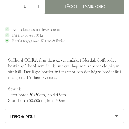
−
+
LÄGG TILL I VARUKORG
Soffbord
ODRA,
marmor/mangoträ
Kontakta oss för leveranstid
mängd
Fri frakt över 750 kr
Betala tryggt med Klarna & Swish
Soffbord ODRA från danska varumärket
Nordal
. Soffbordet
består av 2 bord som är lika vackra ihop som separerade på var
sitt håll. Det lägre bordet är i marmor och det högre bordet är i
mangoträ. Fri hemleverans.
Storlek:
Litet bord: 50x50cm, höjd 4
8
cm
Stort bord: 50x50cm, höjd 50cm
Frakt & retur
Denna produkt levereras med hemleverans till dörren.