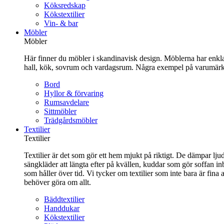
Köksredskap
Kökstextilier
Vin- & bar
Möbler
Möbler
Här finner du möbler i skandinavisk design. Möblerna har enkla 
hall, kök, sovrum och vardagsrum. Några exempel på varumärk
Bord
Hyllor & förvaring
Rumsavdelare
Sittmöbler
Trädgårdsmöbler
Textilier
Textilier
Textilier är det som gör ett hem mjukt på riktigt. De dämpar ljud
sängkläder att längta efter på kvällen, kuddar som gör soffan in
som håller över tid. Vi tycker om textilier som inte bara är fin
behöver göra om allt.
Bäddtextilier
Handdukar
Kökstextilier