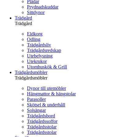
Plädar
Prydnadskuddar
Sittdynor
Trädgård
Trädgård
Eldkorg
Odling
Trädgårdsliv
Trädgårdsredskap
Utebelysning
Utekrukor
Utomhuskök & Grill
Trädgårdsmöbler
Trädgårdsmöbler
Dynor till utemöbler
Hängmattor & hängstolar
Parasoller
Skötsel & underhåll
Solsängar
Trädgårdsbord
Trädgårdssoffor
Trädgårdsstolar
Trädgårdsstolar