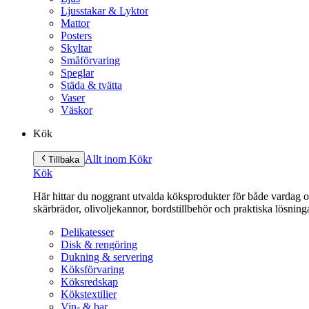
Ljusstakar & Lyktor
Mattor
Posters
Skyltar
Småförvaring
Speglar
Städa & tvätta
Vaser
Väskor
Kök
Allt inom Kök
r
Tillbaka
Kök
Här hittar du noggrant utvalda köksprodukter för både vardag och 
skärbrädor, olivoljekannor, bordstillbehör och praktiska lösnin
Delikatesser
Disk & rengöring
Dukning & servering
Köksförvaring
Köksredskap
Kökstextilier
Vin- & bar