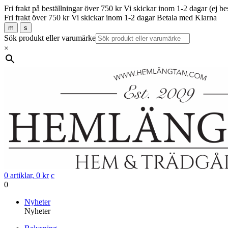
Fri frakt på beställningar över 750 kr
Vi skickar inom 1-2 dagar (ej be
Fri frakt över 750 kr
Vi skickar inom 1-2 dagar
Betala med Klarna
m
s
Sök produkt eller varumärke
×
0 artiklar,
0
kr
c
0
Gå
Nyheter
vidare
Nyheter
till