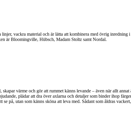
linjer, vackra material och är lätta att kombinera med övrig inredning 
en är Bloomingville, Hübsch, Madam Stoltz samt Nordal.
, skapar värme och gör att rummet känns levande – även när allt annat är 
bjudande, plädar att dra över axlarna och detaljer som binder ihop färger
a att se på, utan som känns sköna att leva med. Sådant som åldras vackert