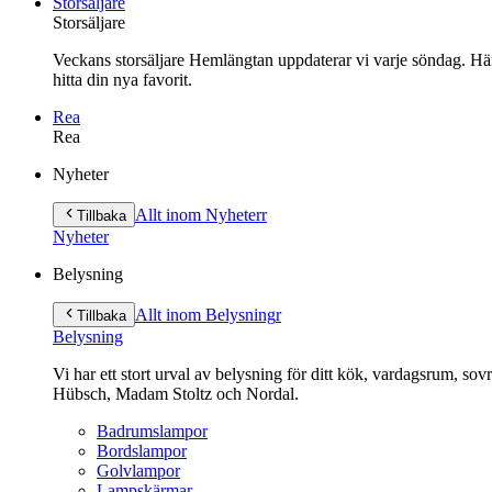
Storsäljare
Storsäljare
Veckans storsäljare Hemlängtan uppdaterar vi varje söndag. Här 
hitta din nya favorit.
Rea
Rea
Gå
Nyheter
vidare
till
Allt inom Nyheter
r
Tillbaka
innehåll
Nyheter
Belysning
Allt inom Belysning
r
Tillbaka
Belysning
Vi har ett stort urval av belysning för ditt kök, vardagsrum, so
Hübsch, Madam Stoltz och Nordal.
Badrumslampor
Bordslampor
Golvlampor
Lampskärmar