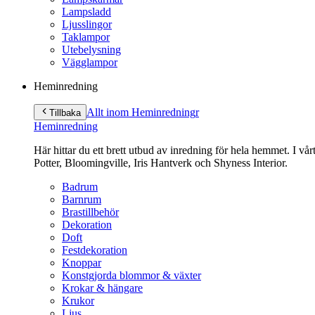
Lampsladd
Ljusslingor
Taklampor
Utebelysning
Vägglampor
Heminredning
Allt inom Heminredning
r
Tillbaka
Heminredning
Här hittar du ett brett utbud av inredning för hela hemmet. I vå
Potter, Bloomingville, Iris Hantverk och Shyness Interior.
Badrum
Barnrum
Brastillbehör
Dekoration
Doft
Festdekoration
Knoppar
Konstgjorda blommor & växter
Krokar & hängare
Krukor
Ljus