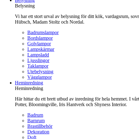
Belysning
innehåll
Belysning
Vi har ett stort urval av belysning för ditt kök, vardagsrum, so
Hübsch, Madam Stoltz och Nordal.
Badrumslampor
Bordslampor
Golvlampor
Lampskärmar
Lampsladd
Ljusslingor
Taklampor
Utebelysning
Vägglampor
Heminredning
Heminredning
Här hittar du ett brett utbud av inredning för hela hemmet. I vå
Potter, Bloomingville, Iris Hantverk och Shyness Interior.
Badrum
Barnrum
Brastillbehör
Dekoration
Doft