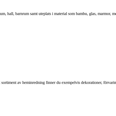
vrum, hall, barnrum samt uteplats i material som bambu, glas, marmor, m
rt sortiment av heminredning finner du exempelvis dekorationer, förvari