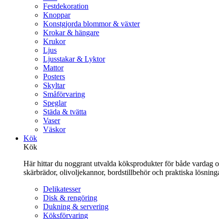
Festdekoration
Knoppar
Konstgjorda blommor & växter
Krokar & hängare
Krukor
Ljus
Ljusstakar & Lyktor
Mattor
Posters
Skyltar
Småförvaring
Speglar
Städa & tvätta
Vaser
Väskor
Kök
Kök
Här hittar du noggrant utvalda köksprodukter för både vardag och 
skärbrädor, olivoljekannor, bordstillbehör och praktiska lösnin
Delikatesser
Disk & rengöring
Dukning & servering
Köksförvaring