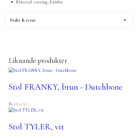
Material: rotting, bambu
Frakt & retur
Beställningsvara,
kontakta oss för leveranstid
.
Denna produkt skickas fraktfritt
Läs mer om vår leverans och returpolicy
här
Liknande produkter
Stol FRANKY, brun - Dutchbone
Fr.
2895
kr
Stol TYLER, vit