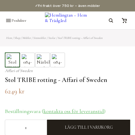
✓
Fri frakt över 750 kr – även möbler
Produkter
Hem
/
Shop
/
Möbler
/
Sittmöbler
/
Stolar
/
Stol TRIBE rotting – Affari of Sweden
Affari of Sweden
Stol TRIBE rotting - Affari of Sweden
6249
kr
Beställningsvara (
kontakta oss för leveranstid
)
LÄGG TILL I VARUKORG
Stol