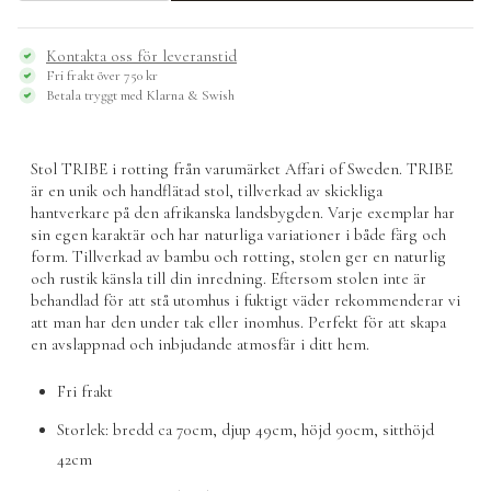
TRIBE
rotting
-
Kontakta oss för leveranstid
Affari
Fri frakt över 750 kr
of
Betala tryggt med Klarna & Swish
Sweden
mängd
Stol TRIBE i rotting från varumärket
Affari of Sweden
. TRIBE
är en unik och handflätad stol, tillverkad av skickliga
hantverkare på den afrikanska landsbygden. Varje exemplar har
sin egen karaktär och har naturliga variationer i både färg och
form. Tillverkad av bambu och rotting, stolen ger en naturlig
och rustik känsla till din inredning. Eftersom stolen inte är
behandlad för att stå utomhus i fuktigt väder rekommenderar vi
att man har den under tak eller inomhus. Perfekt för att skapa
en avslappnad och inbjudande atmosfär i ditt hem.
Fri frakt
Storlek: bredd ca 70cm, djup 49cm, höjd 90cm, sitthöjd
42cm