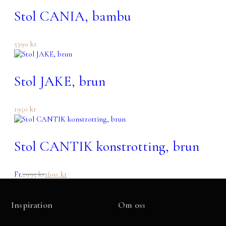
Stol CANIA, bambu
5390
kr
Stol JAKE, brun
1950
kr
Stol CANTIK konstrotting, brun
Fr.
2995
kr
1695
kr
Inspiration
Om oss