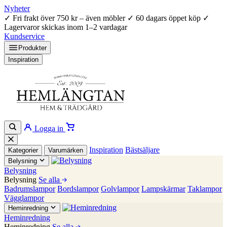
Nyheter
✓
Fri frakt över 750 kr – även möbler
✓
60 dagars öppet köp
✓
Lagervaror skickas inom 1–2 vardagar
Kundservice
Produkter
Inspiration
Logga in
Inspiration
Bästsäljare
Kategorier
Varumärken
Belysning
Belysning
Belysning
Se alla
Badrumslampor
Bordslampor
Golvlampor
Lampskärmar
Taklampor
Vägglampor
Heminredning
Heminredning
Heminredning
Se alla