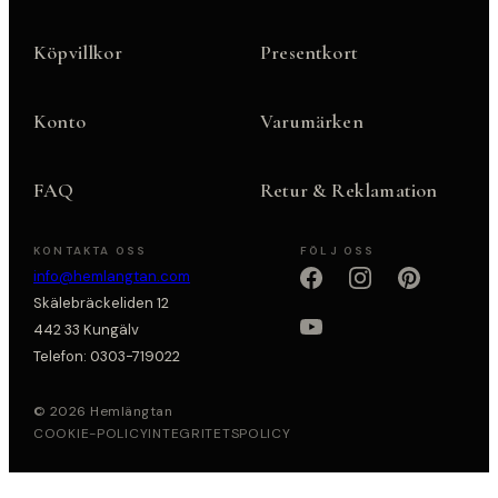
Köpvillkor
Presentkort
Konto
Varumärken
FAQ
Retur & Reklamation
KONTAKTA OSS
FÖLJ OSS
info@hemlangtan.com
Skälebräckeliden 12
442 33 Kungälv
Telefon: 0303-719022
© 2026 Hemlängtan
COOKIE-POLICY
INTEGRITETSPOLICY
Sätt upp dig på väntelistan
Vi kommer att meddela dig när varan