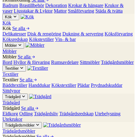
Badrum
Brastillbehör
Dekoration
Krokar & hängare
Krukor &
vaser
Ljusstakar & Lyktor
Mattor
Småförvaring
Städa & tvätta
Kök
Kök
Kök
Se alla
Delikatesser
Disk & rengöring
Dukning & servering
Köksförvaring
Köksredskap
Kökstextilier
Vin- & bar
Möbler
Möbler
Möbler
Se alla
Bord
Hyllor & förvaring
Rumsavdelare
Sittmöbler
Trädgårdsmöbler
Textilier
Textilier
Textilier
Se alla
Bäddtextilier
Handdukar
Kökstextilier
Plädar
Prydnadskuddar
Sittdynor
Trädgård
Trädgård
Trädgård
Se alla
Eldkorg
Odling
Trädgårdsliv
Trädgårdsredskap
Utebelysning
Utekrukor
Trädgårdsmöbler
Trädgårdsmöbler
Trädgårdsmöbler
Se alla