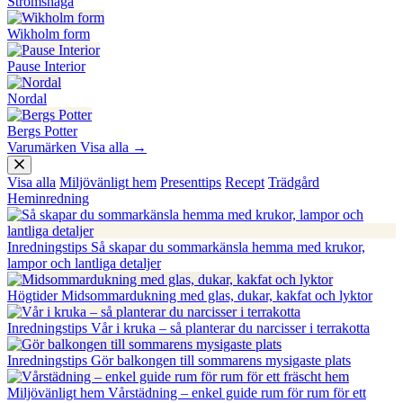
Strömshaga
Wikholm form
Pause Interior
Nordal
Bergs Potter
Varumärken
Visa alla
→
Visa alla
Miljövänligt hem
Presenttips
Recept
Trädgård
Heminredning
Inredningstips
Så skapar du sommarkänsla hemma med krukor,
lampor och lantliga detaljer
Högtider
Midsommardukning med glas, dukar, kakfat och lyktor
Inredningstips
Vår i kruka – så planterar du narcisser i terrakotta
Inredningstips
Gör balkongen till sommarens mysigaste plats
Miljövänligt hem
Vårstädning – enkel guide rum för rum för ett