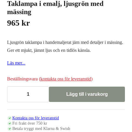
Taklampa i emalj, ljusgrön med
mässing
965
kr
Ljusgrön taklampa i handemaljerat järn med detaljer i mässing.
Ger ett mjukt, jämnt ljus och en tidlös känsla.
Läs mer...
Beställningsvara (
kontakta oss för leveranstid
)
Lägg till i varukorg
Taklampa
i
emalj,
ljusgrön
med
Kontakta oss för leveranstid
mässing
Fri frakt över 750 kr
mängd
Betala tryggt med Klarna & Swish