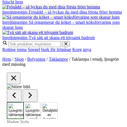
fräscht hem
Inredningstips
Frösådd – så lyckas du med dina första fröer hemma
Inredningstips
Så organiserar du köket – smart köksförvaring som
skapar lugn
Inredningstips
Två sätt att skapa ett trivsamt badrum
Rotting
jonna
Spegel
burk för fröpåsar
Korg
anya
Hem
/
Shop
/
Belysning
/
Taklampor
/
Taklampa i emalj, ljusgrön
med mässing
Madam Stoltz