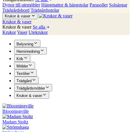
Dynor till utemöbler
Hängmattor & hängstolar
Parasoller
Solsängar
Trädgårdsbord
Trädgårdsstolar
Krukor & vaser
Krukor & vaser
Krukor & vaser
Se alla
Krukor
Vaser
Utekrukor
Belysning
Heminredning
Kök
Möbler
Textilier
Trädgård
Trädgårdsmöbler
Krukor & vaser
Bloomingville
Madam Stoltz