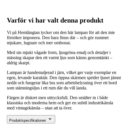
Varför vi har valt denna produkt
Vi på Hemlängtan tycker om den här lampan för att den inte
försöker imponera. Den bara finns där – och gör rummet
mjukare, lugnare och mer ombonat.
Med sin mjukt vågade form, ljusgröna emalj och detaljer i
mässing skapar den ett varmt ljus som känns genomtänkt –
aldrig skarpt.
Lampan är handemaljerad i järn, vilket ger varje exemplar en
egen, levande karaktär. Den öppna skärmen sprider ljuset jämnt
nedåt och fungerar lika bra som arbetsbelysning över ett bord
som stämningsljus i ett rum där du vill landa.
Färgen är diskret men uttrycksfull. Den smälter in i både
klassiska och moderna hem och ger en subtil industrikänsla
med vintagekänsla – utan att ta över.
Produktspecifikationer