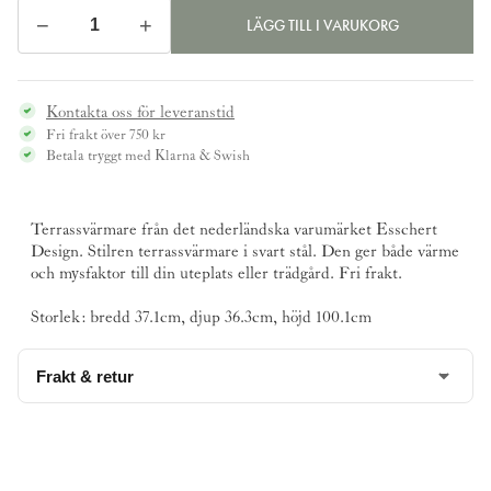
−
+
LÄGG TILL I VARUKORG
Terrassvärmare,
svart
mängd
Kontakta oss för leveranstid
Fri frakt över 750 kr
Betala tryggt med Klarna & Swish
Terrassvärmare från det nederländska varumärket
Esschert
Design
. Stilren terrassvärmare i svart stål. Den ger både värme
och mysfaktor till din uteplats eller trädgård. Fri frakt.
Storlek: bredd 37.1cm, djup 36.3cm, höjd 100.1cm
Frakt & retur
Beställningsvara,
kontakta oss för leveranstid
.
Denna produkt skickas fraktfritt