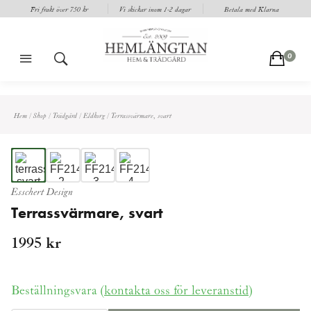
Fri frakt över 750 kr
Vi skickar inom 1-2 dagar
Betala med Klarna
m
s
c
0
Hem
/
Shop
/
Trädgård
/
Eldkorg
/
Terrassvärmare, svart
Esschert Design
Terrassvärmare, svart
1995
kr
Beställningsvara (
kontakta oss för leveranstid
)