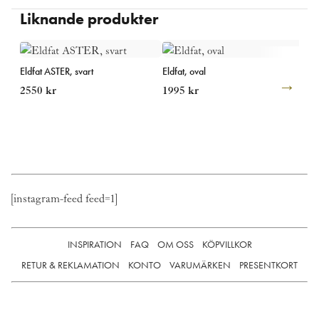
Läs mer om vår leverans och returpolicy
här
Liknande produkter
Eldfat ASTER, svart
Eldfat, oval
Eld
2550
kr
1995
kr
24
[instagram-feed feed=1]
INSPIRATION
FAQ
OM OSS
KÖPVILLKOR
RETUR & REKLAMATION
KONTO
VARUMÄRKEN
PRESENTKORT