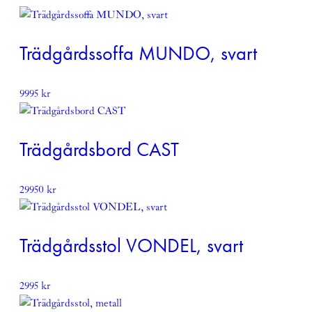
Denna produkt skickas fraktfritt
Läs mer om vår leverans och returpolicy
här
Trädgårdssoffa MUNDO, svart
9995
kr
Trädgårdsbord CAST
29950
kr
Trädgårdsstol VONDEL, svart
2995
kr