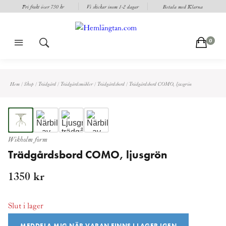
Fri frakt över 750 kr
Vi skickar inom 1-2 dagar
Betala med Klarna
m
s
c
0
Hem
/
Shop
/
Trädgård
/
Trädgårdsmöbler
/
Trädgårdsbord
/
Trädgårdsbord COMO, ljusgrön
Wikholm form
Trädgårdsbord COMO, ljusgrön
1350
kr
Slut i lager
MEDDELA MIG NÄR VARAN FINNS I LAGER IGEN