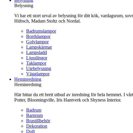
Belysning
innehåll
Belysning
Vi har ett stort urval av belysning för ditt kök, vardagsrum, so
Hübsch, Madam Stoltz och Nordal.
Badrumslampor
Bordslampor
Golvlampor
Lampskärmar
Lampsladd
Ljusslingor
Taklampor
Utebelysning
Vägglampor
Heminredning
Heminredning
Här hittar du ett brett utbud av inredning för hela hemmet. I vå
Potter, Bloomingville, Iris Hantverk och Shyness Interior.
Badrum
Barnrum
Brastillbehör
Dekoration
Doft