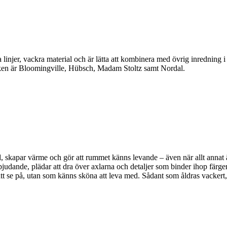
linjer, vackra material och är lätta att kombinera med övrig inredning 
en är Bloomingville, Hübsch, Madam Stoltz samt Nordal.
, skapar värme och gör att rummet känns levande – även när allt annat är 
bjudande, plädar att dra över axlarna och detaljer som binder ihop färger
a att se på, utan som känns sköna att leva med. Sådant som åldras vackert