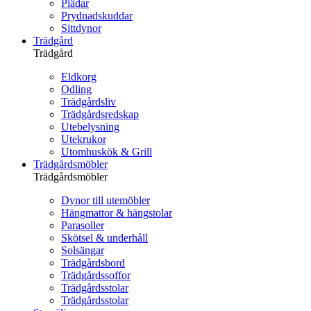
Plädar
Prydnadskuddar
Sittdynor
Trädgård
Trädgård
Eldkorg
Odling
Trädgårdsliv
Trädgårdsredskap
Utebelysning
Utekrukor
Utomhuskök & Grill
Trädgårdsmöbler
Trädgårdsmöbler
Dynor till utemöbler
Hängmattor & hängstolar
Parasoller
Skötsel & underhåll
Solsängar
Trädgårdsbord
Trädgårdssoffor
Trädgårdsstolar
Trädgårdsstolar