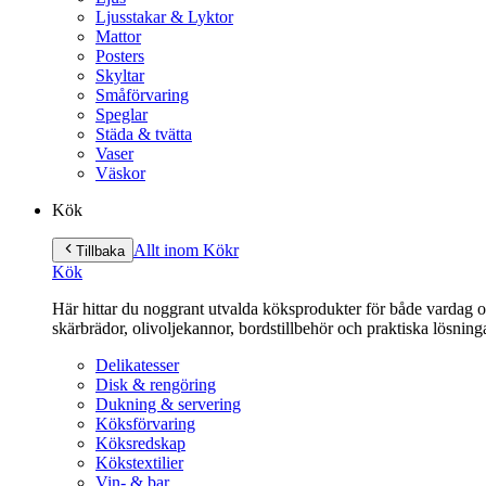
Ljusstakar & Lyktor
Mattor
Posters
Skyltar
Småförvaring
Speglar
Städa & tvätta
Vaser
Väskor
Kök
Allt inom Kök
r
Tillbaka
Kök
Här hittar du noggrant utvalda köksprodukter för både vardag och 
skärbrädor, olivoljekannor, bordstillbehör och praktiska lösnin
Delikatesser
Disk & rengöring
Dukning & servering
Köksförvaring
Köksredskap
Kökstextilier
Vin- & bar