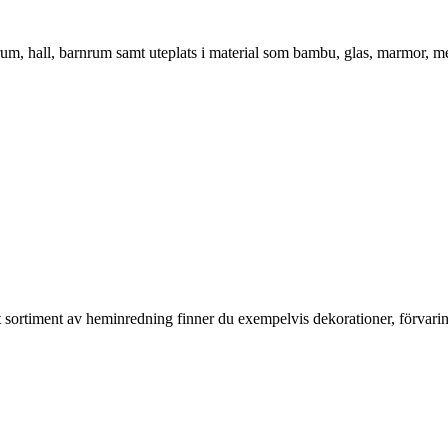
vrum, hall, barnrum samt uteplats i material som bambu, glas, marmor, m
rt sortiment av heminredning finner du exempelvis dekorationer, förvari