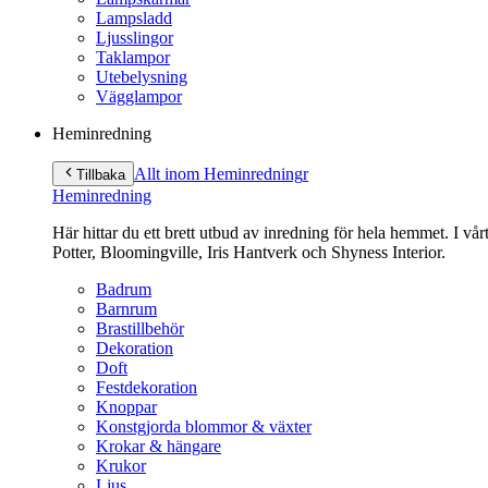
Lampsladd
Ljusslingor
Taklampor
Utebelysning
Vägglampor
Heminredning
Allt inom Heminredning
r
Tillbaka
Heminredning
Här hittar du ett brett utbud av inredning för hela hemmet. I vå
Potter, Bloomingville, Iris Hantverk och Shyness Interior.
Badrum
Barnrum
Brastillbehör
Dekoration
Doft
Festdekoration
Knoppar
Konstgjorda blommor & växter
Krokar & hängare
Krukor
Ljus