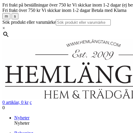
Fri frakt på beställningar över 750 kr
Vi skickar inom 1-2 dagar (ej be
Fri frakt över 750 kr
Vi skickar inom 1-2 dagar
Betala med Klarna
m
s
Sök produkt eller varumärke
×
0 artiklar,
0
kr
c
0
Gå
Nyheter
vidare
Nyheter
till