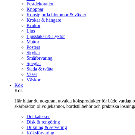
Festdekoration
Knoppar
Konstgjorda blommor & växter
Krokar & hängare
Krukor
Ljus
Ljusstakar & Lyktor
Mattor
Posters
Skyltar
Småförvaring
Speglar
Städa & tvätta
Vaser
Väskor
Kök
Kök
Här hittar du noggrant utvalda köksprodukter för både vardag och 
skärbrädor, olivoljekannor, bordstillbehör och praktiska lösnin
Delikatesser
Disk & rengöring
Dukning & servering
Köksförvaring