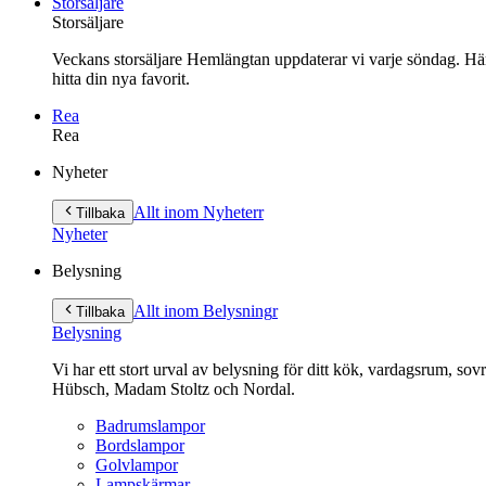
Storsäljare
Storsäljare
Veckans storsäljare Hemlängtan uppdaterar vi varje söndag. Här 
hitta din nya favorit.
Rea
Rea
Gå
Nyheter
vidare
till
Allt inom Nyheter
r
Tillbaka
innehåll
Nyheter
Belysning
Allt inom Belysning
r
Tillbaka
Belysning
Vi har ett stort urval av belysning för ditt kök, vardagsrum, so
Hübsch, Madam Stoltz och Nordal.
Badrumslampor
Bordslampor
Golvlampor
Lampskärmar