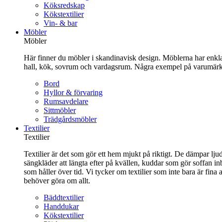
Köksredskap
Kökstextilier
Vin- & bar
Möbler
Möbler
Här finner du möbler i skandinavisk design. Möblerna har enkla 
hall, kök, sovrum och vardagsrum. Några exempel på varumärk
Bord
Hyllor & förvaring
Rumsavdelare
Sittmöbler
Trädgårdsmöbler
Textilier
Textilier
Textilier är det som gör ett hem mjukt på riktigt. De dämpar ljud
sängkläder att längta efter på kvällen, kuddar som gör soffan in
som håller över tid. Vi tycker om textilier som inte bara är fin
behöver göra om allt.
Bäddtextilier
Handdukar
Kökstextilier