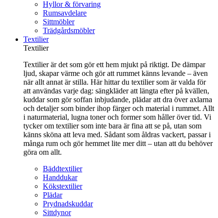
Hyllor & förvaring
Rumsavdelare
Sittmöbler
Trädgårdsmöbler
Textilier
Textilier
Textilier är det som gör ett hem mjukt på riktigt. De dämpar
ljud, skapar värme och gör att rummet känns levande – även
när allt annat är stilla. Här hittar du textilier som är valda för
att användas varje dag: sängkläder att längta efter på kvällen,
kuddar som gör soffan inbjudande, plädar att dra över axlarna
och detaljer som binder ihop färger och material i rummet. Allt
i naturmaterial, lugna toner och former som håller över tid. Vi
tycker om textilier som inte bara är fina att se på, utan som
känns sköna att leva med. Sådant som åldras vackert, passar i
många rum och gör hemmet lite mer ditt – utan att du behöver
göra om allt.
Bäddtextilier
Handdukar
Kökstextilier
Plädar
Prydnadskuddar
Sittdynor