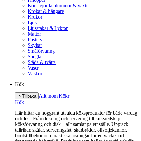
Konstgjorda blommor & växter
Krokar & hängare
Krukor
Ljus
Ljusstakar & Lyktor
Mattor
Posters
Skyltar
Småförvaring
Speglar
Städa & tvätta
Vaser
Väskor
Kök
Allt inom Kök
r
Tillbaka
Kök
Här hittar du noggrant utvalda köksprodukter för både vardag
och fest. Från dukning och servering till köksredskap,
köksförvaring och disk – allt samlat på ett ställe. Upptäck
tallrikar, skålar, serveringsfat, skärbrädor, olivoljekannor,
bordstillbehör och praktiska lösningar för en vacker och