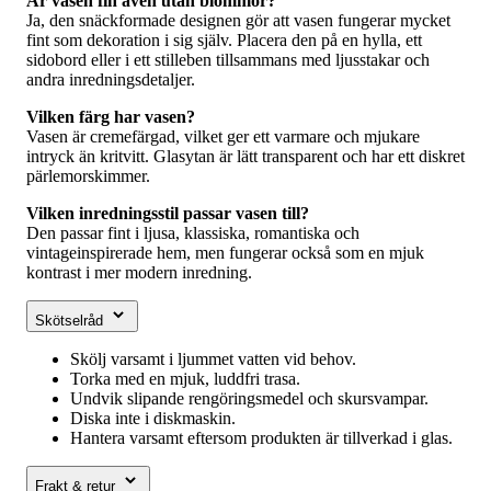
Är vasen fin även utan blommor?
Ja, den snäckformade designen gör att vasen fungerar mycket
fint som dekoration i sig själv. Placera den på en hylla, ett
sidobord eller i ett stilleben tillsammans med ljusstakar och
andra inredningsdetaljer.
Vilken färg har vasen?
Vasen är cremefärgad, vilket ger ett varmare och mjukare
intryck än kritvitt. Glasytan är lätt transparent och har ett diskret
pärlemorskimmer.
Vilken inredningsstil passar vasen till?
Den passar fint i ljusa, klassiska, romantiska och
vintageinspirerade hem, men fungerar också som en mjuk
kontrast i mer modern inredning.
Skötselråd
Skölj varsamt i ljummet vatten vid behov.
Torka med en mjuk, luddfri trasa.
Undvik slipande rengöringsmedel och skursvampar.
Diska inte i diskmaskin.
Hantera varsamt eftersom produkten är tillverkad i glas.
Frakt & retur