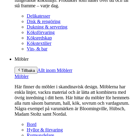
fungerande köksmiljö. Produkter som håller över tid och får
stå framme – varje dag.
Delikatesser
Disk & rengöring
Dukning & servering
Köksförvaring
Köksredskap
Kökstextilier
Vin- & bar
Möbler
Allt inom Möbler
r
Tillbaka
Möbler
Här finner du möbler i skandinavisk design. Möblerna har
enkla linjer, vackra material och är lätta att kombinera med
övrig inredning i ditt hem. Här hittar du möbler för hemmets
alla rum såsom barnrum, hall, kök, sovrum och vardagsrum.
Några exempel på varumärken är Bloomingville, Hübsch,
Madam Stoltz samt Nordal.
Bord
Hyllor & förvaring
Rumsavdelare