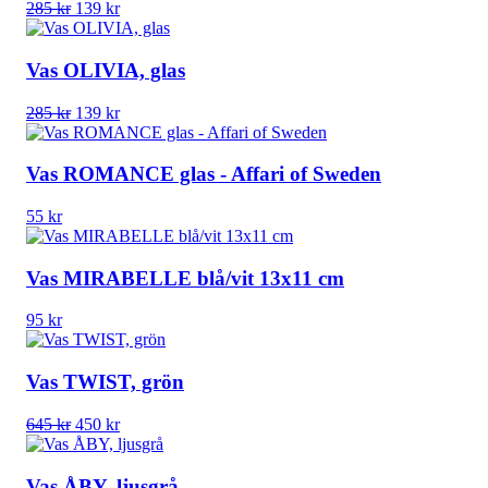
Det
Det
285
kr
139
kr
ursprungliga
nuvarande
priset
priset
var:
är:
Vas OLIVIA, glas
285 kr.
139 kr.
Det
Det
285
kr
139
kr
ursprungliga
nuvarande
priset
priset
var:
är:
Vas ROMANCE glas - Affari of Sweden
285 kr.
139 kr.
55
kr
Vas MIRABELLE blå/vit 13x11 cm
95
kr
Vas TWIST, grön
Det
Det
645
kr
450
kr
ursprungliga
nuvarande
priset
priset
var:
är:
Vas ÅBY, ljusgrå