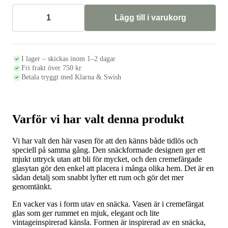
Lägg till i varukorg
Vas
SNÄCKA
i
cremefärgat
glas
I lager – skickas inom 1–2 dagar
mängd
Fri frakt över 750 kr
Betala tryggt med Klarna & Swish
Varför vi har valt denna produkt
Vi har valt den här vasen för att den känns både tidlös och
speciell på samma gång. Den snäckformade designen ger ett
mjukt uttryck utan att bli för mycket, och den cremefärgade
glasytan gör den enkel att placera i många olika hem. Det är en
sådan detalj som snabbt lyfter ett rum och gör det mer
genomtänkt.
En vacker vas i form utav en snäcka. Vasen är i cremefärgat
glas som ger rummet en mjuk, elegant och lite
vintageinspirerad känsla. Formen är inspirerad av en snäcka,