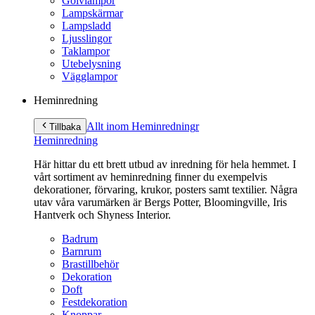
Golvlampor
Lampskärmar
Lampsladd
Ljusslingor
Taklampor
Utebelysning
Vägglampor
Heminredning
Allt inom Heminredning
r
Tillbaka
Heminredning
Här hittar du ett brett utbud av inredning för hela hemmet. I
vårt sortiment av heminredning finner du exempelvis
dekorationer, förvaring, krukor, posters samt textilier. Några
utav våra varumärken är Bergs Potter, Bloomingville, Iris
Hantverk och Shyness Interior.
Badrum
Barnrum
Brastillbehör
Dekoration
Doft
Festdekoration
Knoppar