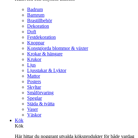
Badrum
Barnrum
Brastillbehör
Dekoration
Doft
Festdekoration
Knoppar
Konstgjorda blommor & växter
Krokar & hängare
Krukor
Ljus
Ljusstakar & Lyktor
Mattor
Posters
Skyltar
Småförvaring
Speglar
Städa & tvätta
Vaser
Väskor
Kök
Kök
Här hittar du noggrant utvalda köksprodukter för både vardag