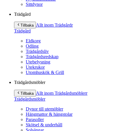
Sittdynor
Trädgård
Allt inom Trädgård
r
Tillbaka
Trädgård
Eldkorg
Odling
Trädgårdsliv
Trädgårdsredskap
Utebelysning
Utekrukor
Utomhuskök & Grill
Trädgårdsmöbler
Allt inom Trädgårdsmöbler
r
Tillbaka
Trädgårdsmöbler
Dynor till utemöbler
Hängmattor & hängstolar
Parasoller
Skötsel & underhåll
Solsängar