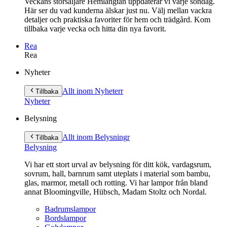
Veckans storsäljare Hemlängtan uppdaterar vi varje söndag.
Här ser du vad kunderna älskar just nu. Välj mellan vackra
detaljer och praktiska favoriter för hem och trädgård. Kom
tillbaka varje vecka och hitta din nya favorit.
Rea
Rea
Gå
Nyheter
vidare
till
Allt inom Nyheter
r
Tillbaka
innehåll
Nyheter
Belysning
Allt inom Belysning
r
Tillbaka
Belysning
Vi har ett stort urval av belysning för ditt kök, vardagsrum,
sovrum, hall, barnrum samt uteplats i material som bambu,
glas, marmor, metall och rotting. Vi har lampor från bland
annat Bloomingville, Hübsch, Madam Stoltz och Nordal.
Badrumslampor
Bordslampor