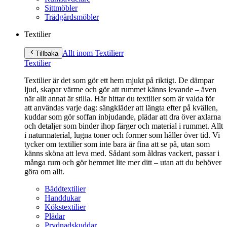
Sittmöbler
Trädgårdsmöbler
Textilier
Allt inom Textilier
r
Tillbaka
Textilier
Textilier är det som gör ett hem mjukt på riktigt. De dämpar
ljud, skapar värme och gör att rummet känns levande – även
när allt annat är stilla. Här hittar du textilier som är valda för
att användas varje dag: sängkläder att längta efter på kvällen,
kuddar som gör soffan inbjudande, plädar att dra över axlarna
och detaljer som binder ihop färger och material i rummet. Allt
i naturmaterial, lugna toner och former som håller över tid. Vi
tycker om textilier som inte bara är fina att se på, utan som
känns sköna att leva med. Sådant som åldras vackert, passar i
många rum och gör hemmet lite mer ditt – utan att du behöver
göra om allt.
Bäddtextilier
Handdukar
Kökstextilier
Plädar
Prydnadskuddar