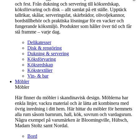
och fest. Från dukning och servering till köksredskap,
köksförvaring och disk – allt samlat på ett ställe. Upptäck
tallrikar, skålar, serveringsfat, skärbrädor, olivoljekannor,
bordstillbehör och praktiska lösningar för en vacker och
fungerande köksmiljö. Produkter som håller över tid och får
stå framme – varje dag.
Delikatesser
Disk & rengöring
Dukning & servering
Köksförvaring
Köksredskap
Kökstextilier
Vin- & bar
Möbler
Möbler
Här finner du möbler i skandinavisk design. Möblerna har
enkla linjer, vackra material och är lätta att kombinera med
övrig inredning i ditt hem. Här hittar du möbler för hemmets
alla rum såsom barnrum, hall, kök, sovrum och vardagsrum.
Några exempel på varumärken är Bloomingville, Hübsch,
Madam Stoltz samt Nordal.
Bord