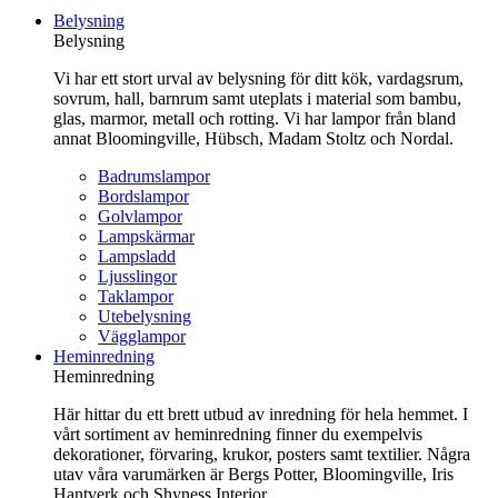
till
Belysning
innehåll
Belysning
Vi har ett stort urval av belysning för ditt kök, vardagsrum,
sovrum, hall, barnrum samt uteplats i material som bambu,
glas, marmor, metall och rotting. Vi har lampor från bland
annat Bloomingville, Hübsch, Madam Stoltz och Nordal.
Badrumslampor
Bordslampor
Golvlampor
Lampskärmar
Lampsladd
Ljusslingor
Taklampor
Utebelysning
Vägglampor
Heminredning
Heminredning
Här hittar du ett brett utbud av inredning för hela hemmet. I
vårt sortiment av heminredning finner du exempelvis
dekorationer, förvaring, krukor, posters samt textilier. Några
utav våra varumärken är Bergs Potter, Bloomingville, Iris
Hantverk och Shyness Interior.