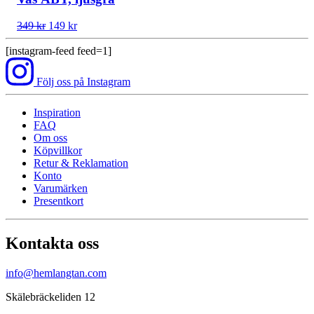
645 kr.
450 kr.
Det
Det
349
kr
149
kr
ursprungliga
nuvarande
priset
priset
[instagram-feed feed=1]
var:
är:
349 kr.
149 kr.
Följ oss på Instagram
Inspiration
FAQ
Om oss
Köpvillkor
Retur & Reklamation
Konto
Varumärken
Presentkort
Kontakta oss
info@hemlangtan.com
Skälebräckeliden 12