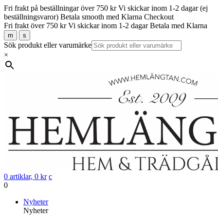
Fri frakt på beställningar över 750 kr
Vi skickar inom 1-2 dagar (ej
beställningsvaror)
Betala smooth med Klarna Checkout
Fri frakt över 750 kr
Vi skickar inom 1-2 dagar
Betala med Klarna
m
s
Sök produkt eller varumärke
×
0 artiklar,
0
kr
c
0
Gå
Nyheter
vidare
Nyheter