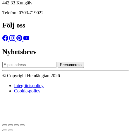
442 33 Kungälv
Telefon: 0303-719022
Följ oss
Nyhetsbrev
Prenumerera
© Copyright Hemlängtan 2026
Integritetspolicy
Cookie-policy
Sätt upp dig på väntelistan
Vi kommer att meddela dig när varan
finns i lager igen om du anger en giltig epost nedan.
Email
Vi kommer inte att dela din
epost-adress med någon annan.
Meddela mig när varan finns i lager