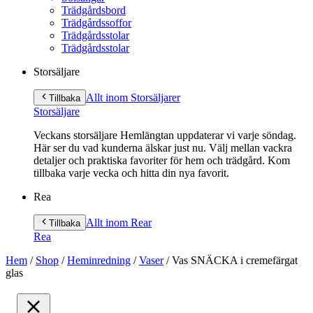
Trädgårdsbord
Trädgårdssoffor
Trädgårdsstolar
Trädgårdsstolar
Storsäljare
Allt inom Storsäljare
r
Tillbaka
Storsäljare
Veckans storsäljare Hemlängtan uppdaterar vi varje söndag.
Här ser du vad kunderna älskar just nu. Välj mellan vackra
detaljer och praktiska favoriter för hem och trädgård. Kom
tillbaka varje vecka och hitta din nya favorit.
Rea
Allt inom Rea
r
Tillbaka
Rea
Hem
/
Shop
/
Heminredning
/
Vaser
/
Vas SNÄCKA i cremefärgat
glas