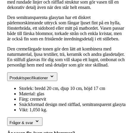
med rundade linjer och räfflad struktur som gör vasen till en
dekorativ detalj även när den står helt ensam.
Den semitransparenta glasytan har ett diskret
pärlemorskimrande uttryck som fångar ljuset fint på en hylla,
fönsterbräda, ett sidobord eller mitt på matbordet. Vasen passar
både till färska blommor, torkade strån och enkla kvistar, men
är också fin som en fristående inredningsdetalj i ett stilleben.
Den cremefärgade tonen gör den lätt att kombinera med
naturmaterial, ljusa textilier, trä, keramik och andra glasdetaljer.
En stilfull glasvas för dig som vill skapa ett lugnt, ombonat och
personligt hem med små detaljer som gör stor skillnad.
Produktspecifikationer
Storlek: bredd 20 cm, djup 10 cm, höjd 17 cm
Material: glas
Färg: cremevit
Snäckformad design med räfflad, semitransparent glasyta
Vikt: 1,050 kg.
Frågor & svar