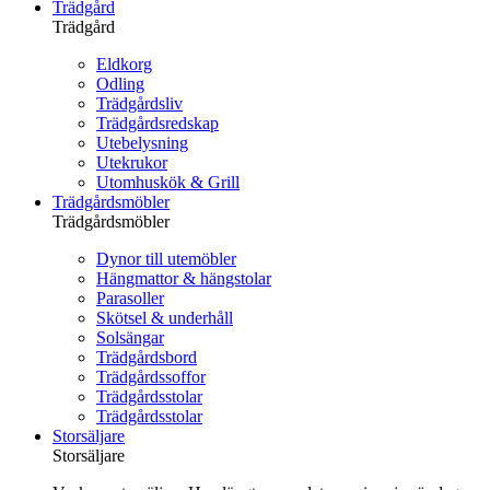
Trädgård
Trädgård
Eldkorg
Odling
Trädgårdsliv
Trädgårdsredskap
Utebelysning
Utekrukor
Utomhuskök & Grill
Trädgårdsmöbler
Trädgårdsmöbler
Dynor till utemöbler
Hängmattor & hängstolar
Parasoller
Skötsel & underhåll
Solsängar
Trädgårdsbord
Trädgårdssoffor
Trädgårdsstolar
Trädgårdsstolar
Storsäljare
Storsäljare