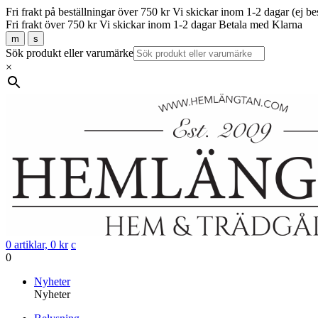
Fri frakt på beställningar över 750 kr
Vi skickar inom 1-2 dagar (ej be
Fri frakt över 750 kr
Vi skickar inom 1-2 dagar
Betala med Klarna
m
s
Sök produkt eller varumärke
×
0 artiklar,
0
kr
c
0
Gå
Nyheter
vidare
Nyheter
till