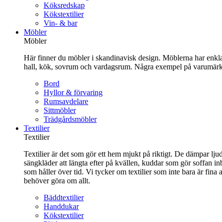
Köksredskap
Kökstextilier
Vin- & bar
Möbler
Möbler
Här finner du möbler i skandinavisk design. Möblerna har enkla 
hall, kök, sovrum och vardagsrum. Några exempel på varumärk
Bord
Hyllor & förvaring
Rumsavdelare
Sittmöbler
Trädgårdsmöbler
Textilier
Textilier
Textilier är det som gör ett hem mjukt på riktigt. De dämpar ljud
sängkläder att längta efter på kvällen, kuddar som gör soffan in
som håller över tid. Vi tycker om textilier som inte bara är fin
behöver göra om allt.
Bäddtextilier
Handdukar
Kökstextilier