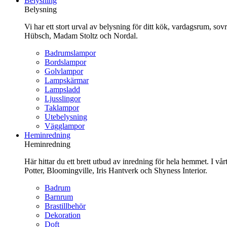
Belysning
innehåll
Belysning
Vi har ett stort urval av belysning för ditt kök, vardagsrum, so
Hübsch, Madam Stoltz och Nordal.
Badrumslampor
Bordslampor
Golvlampor
Lampskärmar
Lampsladd
Ljusslingor
Taklampor
Utebelysning
Vägglampor
Heminredning
Heminredning
Här hittar du ett brett utbud av inredning för hela hemmet. I vå
Potter, Bloomingville, Iris Hantverk och Shyness Interior.
Badrum
Barnrum
Brastillbehör
Dekoration
Doft