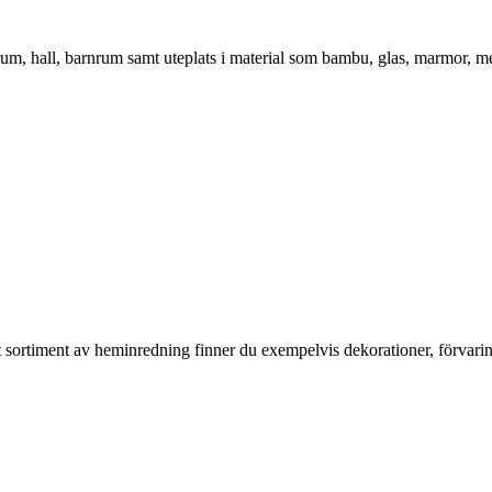
vrum, hall, barnrum samt uteplats i material som bambu, glas, marmor, m
rt sortiment av heminredning finner du exempelvis dekorationer, förvari