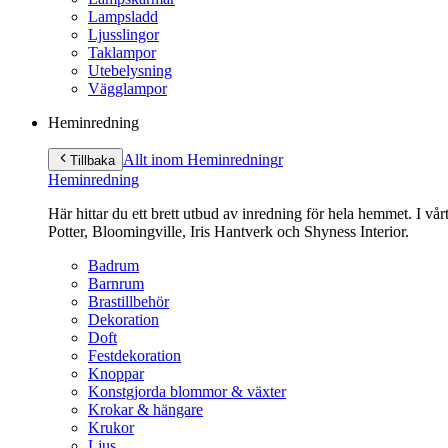
Lampsladd
Ljusslingor
Taklampor
Utebelysning
Vägglampor
Heminredning
Allt inom Heminredning
r
Tillbaka
Heminredning
Här hittar du ett brett utbud av inredning för hela hemmet. I vå
Potter, Bloomingville, Iris Hantverk och Shyness Interior.
Badrum
Barnrum
Brastillbehör
Dekoration
Doft
Festdekoration
Knoppar
Konstgjorda blommor & växter
Krokar & hängare
Krukor
Ljus