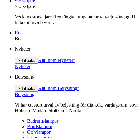
Storsäljare
Storsäljare
Veckans storsäljare Hemlängtan uppdaterar vi varje söndag. Här 
hitta din nya favorit.
Rea
Rea
Gå
Nyheter
vidare
till
Allt inom Nyheter
r
Tillbaka
innehåll
Nyheter
Belysning
Allt inom Belysning
r
Tillbaka
Belysning
Vi har ett stort urval av belysning för ditt kök, vardagsrum, so
Hübsch, Madam Stoltz och Nordal.
Badrumslampor
Bordslampor
Golvlampor
Lampskärmar