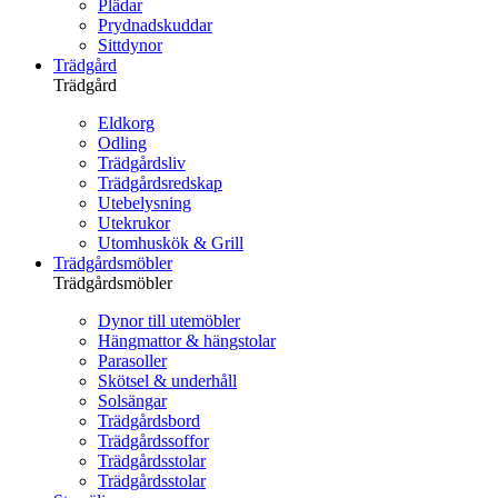
Plädar
Prydnadskuddar
Sittdynor
Trädgård
Trädgård
Eldkorg
Odling
Trädgårdsliv
Trädgårdsredskap
Utebelysning
Utekrukor
Utomhuskök & Grill
Trädgårdsmöbler
Trädgårdsmöbler
Dynor till utemöbler
Hängmattor & hängstolar
Parasoller
Skötsel & underhåll
Solsängar
Trädgårdsbord
Trädgårdssoffor
Trädgårdsstolar
Trädgårdsstolar