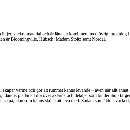
linjer, vackra material och är lätta att kombinera med övrig inredning 
en är Bloomingville, Hübsch, Madam Stoltz samt Nordal.
, skapar värme och gör att rummet känns levande – även när allt annat är 
bjudande, plädar att dra över axlarna och detaljer som binder ihop färger
a att se på, utan som känns sköna att leva med. Sådant som åldras vackert