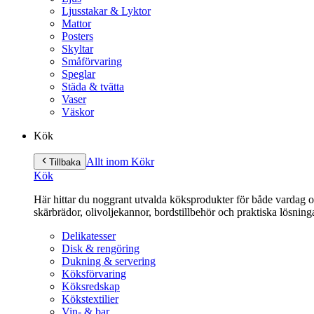
Ljusstakar & Lyktor
Mattor
Posters
Skyltar
Småförvaring
Speglar
Städa & tvätta
Vaser
Väskor
Kök
Allt inom Kök
r
Tillbaka
Kök
Här hittar du noggrant utvalda köksprodukter för både vardag och 
skärbrädor, olivoljekannor, bordstillbehör och praktiska lösnin
Delikatesser
Disk & rengöring
Dukning & servering
Köksförvaring
Köksredskap
Kökstextilier
Vin- & bar