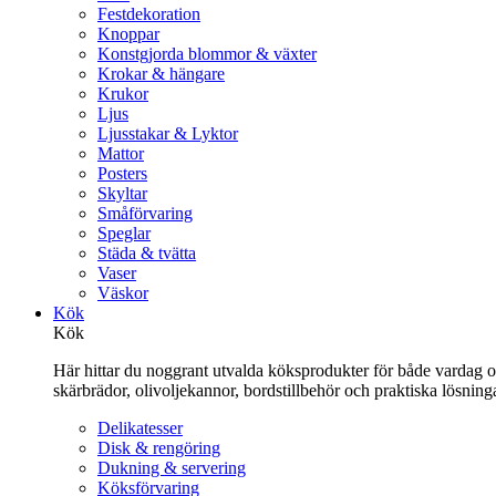
Festdekoration
Knoppar
Konstgjorda blommor & växter
Krokar & hängare
Krukor
Ljus
Ljusstakar & Lyktor
Mattor
Posters
Skyltar
Småförvaring
Speglar
Städa & tvätta
Vaser
Väskor
Kök
Kök
Här hittar du noggrant utvalda köksprodukter för både vardag och 
skärbrädor, olivoljekannor, bordstillbehör och praktiska lösnin
Delikatesser
Disk & rengöring
Dukning & servering
Köksförvaring